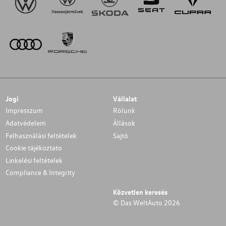
Jogi
Vállalat
Impresszum
Rólunk
Adatvédelem
Állások
Felhasználási feltételek
Sajtó
Cookie tájékoztato
Linkelési feltételek
Compliance & Integrity
Közvetlen keresés
© Das WeltAuto 2026