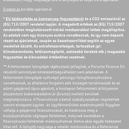
Eredeti ár:
korábbi ajánlati ár
*
EU tájékoztatás az üzemanyag-fogyasztásról
és a CO2 emisszióról az
(EG) 715/2007 rendelet lapján: A megadott értékek az (EG) 715/2007
rendeletben meghatározott mérési módszerekkel lettek megállapítva.
Az adatok nem egy bizonyos autóra vonatkoznak, és így nem képezik
részét az ajánlatnak, csupán az összehasonlítást segítik az egyes
modellek között. Az extrafelszereltségek, tartozékok (pl:
klímaberendezés, tetőcsomagtartó, szélesebb kerekek stb.) magasabb
fogyasztási és kibocsátási értékekhez vezetnek.
** A feltüntetett lízingdíjak tájékoztató jellegűek, a Porsche Finance Zrt.
részéről semmilyen kötelezettségvállalást nem jelentenek. A
feltüntetett lízingdíjak nyíltvégű pénzügyi lízingfinanszírozásra
vonatkoznak, az általános forgalmi adó összegét tartalmazzák és az
adott gépjármű típus ajánlott, a honlapon feltüntetett árfolyamon
átszámított kiskereskedelmi ár (bruttó) mellett kerültek
meghatározásra. A Finanszírozó a belső szabályzataiban rögzítettek
szerint elvégzett ügylet- és ügyfélminősítés eredményétől függően
vállalja a gépjármű finanszírozását, és határozza meg a
kockázatvállalás végleges feltételeit, melynek keretében a
finanszírozási feltételek módosulhatnak illetve akár egyéb fedezetet
írhat elő. A lízingdíj nagysága a vételár módosulása és a Referencia