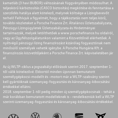
kamatláb (3 havi BUBOR) változásának függvényében módosulhat. A
teljeskörű kárbiztosítás (CASCO biztosítás) megkötése és fenntartása a
szerződés hatálya alatt kötelező, melynek költsége a Lízingbevevőt
terheli! Felhívjuk a figyelmét, hogy a tájékoztatás nem teljes körű,
további részleteket a Porsche Finance Zrt. Általános Üzletszabályzata,
Pénzügyi Lízingügyletek Üzletszabályzata és Hirdetményei
tartalmazzák, melyek letölthetőek a
www.porschefinance.hu
oldalról,
vagy az Ügyfélszolgálatunkon valamint a Közvetítőnél elérhetőek. A
nyíltvégű pénzügyi lízing finanszírozást kizárólag fogyasztónak nem
minősülő személyek vehetik igénybe. A Porsche Hungária Kft. a
finanszírozás közvetítőjeként a Porsche Finance Zrt. képviseletében jár
el.
Az új WLTP-ciklus a jogszabályi előírások szerint 2017. szeptember 1-
től válik kötelezővé. Ekkortól minden újonnan bemutatott
személygépkocsi-modellt és -motort már a WLTP-szabvány szerint
kell gyártóiknak üzemanyag-fogyasztási és károsanyag-kibocsátási
értékekkel ellátni.
2018. szeptember 1-től pedig minden új személygépkocsinak - tehát a
már korábban bemutatott modelleknek is - rendelkezniük kell a WLTP
szerinti üzemanyag-fogyasztási és károsanyag-kibocsátási értékekkel.