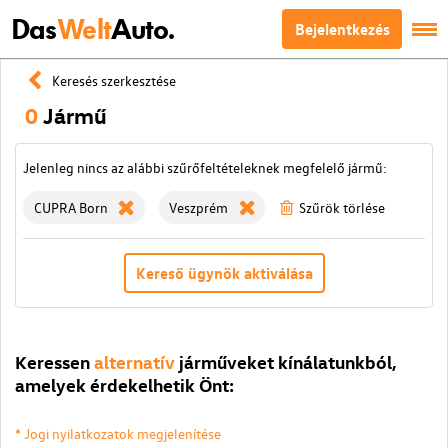
Das
Welt
Auto.
Bejelentkezés
Keresés szerkesztése
0
Jármű
Jelenleg nincs az alábbi szűrőfeltételeknek megfelelő jármű:
CUPRA Born
Veszprém
Szűrök törlése
Kereső ügynök aktiválása
Keressen
alternatív
járműveket kínálatunkból,
amelyek érdekelhetik Önt:
* Jogi nyilatkozatok megjelenítése