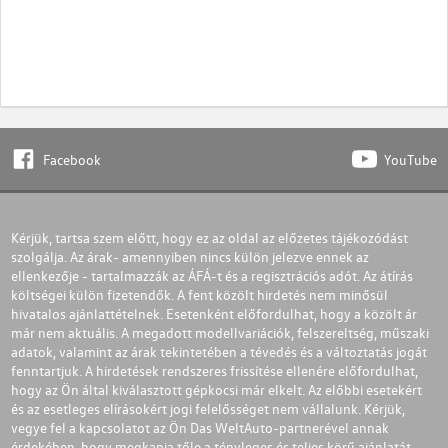
Facebook
YouTube
Kérjük, tartsa szem előtt, hogy ez az oldal az előzetes tájékozódást
szolgálja. Az árak- amennyiben nincs külön jelezve ennek az
ellenkezője - tartalmazzák az ÁFÁ-t és a regisztrációs adót. Az átírás
költségei külön fizetendők. A fent közölt hirdetés nem minősül
hivatalos ajánlattételnek. Esetenként előfordulhat, hogy a közölt ár
már nem aktuális. A megadott modellvariációk, felszereltség, műszaki
adatok, valamint az árak tekintetében a tévedés és a változtatás jogát
fenntartjuk. A hirdetések rendszeres frissítése ellenére előfordulhat,
hogy az Ön által kiválasztott gépkocsi már elkelt. Az előbbi esetekért
és az esetleges elírásokért jogi felelősséget nem vállalunk. Kérjük,
vegye fel a kapcsolatot az Ön Das WeltAuto-partnerével annak
érdekében, hogy megkapja tőle a tényleges és teljes körű ajánlatát.