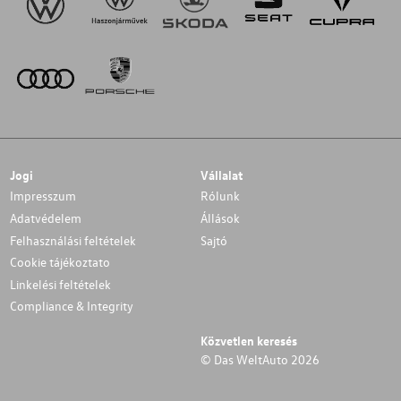
Jogi
Vállalat
Impresszum
Rólunk
Adatvédelem
Állások
Felhasználási feltételek
Sajtó
Cookie tájékoztato
Linkelési feltételek
Compliance & Integrity
Közvetlen keresés
© Das WeltAuto 2026