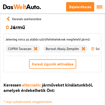
Das
Welt
Auto.
Bejelentkezés
Keresés szerkesztése
0
Jármű
Jelenleg nincs az alábbi szűrőfeltételeknek megfelelő jármű:
CUPRA Tavascan
Borsod-Abaúj-Zemplén
Szűrök
Kereső ügynök aktiválása
Keressen
alternatív
járműveket kínálatunkból,
amelyek érdekelhetik Önt:
* Jogi nyilatkozatok megjelenítése