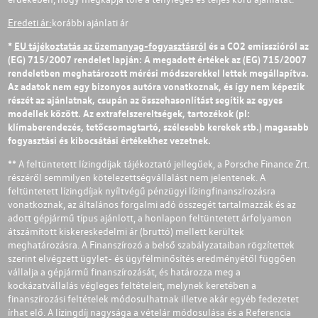
Eredeti ár:
korábbi ajánlati ár
*
EU tájékoztatás az üzemanyag-fogyasztásról
és a CO2 emisszióról az
(EG) 715/2007 rendelet lapján: A megadott értékek az (EG) 715/2007
rendeletben meghatározott mérési módszerekkel lettek megállapítva.
Az adatok nem egy bizonyos autóra vonatkoznak, és így nem képezik
részét az ajánlatnak, csupán az összehasonlítást segítik az egyes
modellek között. Az extrafelszereltségek, tartozékok (pl:
klímaberendezés, tetőcsomagtartó, szélesebb kerekek stb.) magasabb
fogyasztási és kibocsátási értékekhez vezetnek.
** A feltüntetett lízingdíjak tájékoztató jellegűek, a Porsche Finance Zrt.
részéről semmilyen kötelezettségvállalást nem jelentenek. A
feltüntetett lízingdíjak nyíltvégű pénzügyi lízingfinanszírozásra
vonatkoznak, az általános forgalmi adó összegét tartalmazzák és az
adott gépjármű típus ajánlott, a honlapon feltüntetett árfolyamon
átszámított kiskereskedelmi ár (bruttó) mellett kerültek
meghatározásra. A Finanszírozó a belső szabályzataiban rögzítettek
szerint elvégzett ügylet- és ügyfélminősítés eredményétől függően
vállalja a gépjármű finanszírozását, és határozza meg a
kockázatvállalás végleges feltételeit, melynek keretében a
finanszírozási feltételek módosulhatnak illetve akár egyéb fedezetet
írhat elő. A lízingdíj nagysága a vételár módosulása és a Referencia