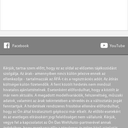
Facebook
YouTube
Kérjük, tartsa szem előtt, hogy ez az oldal az előzetes tájékozódást
szolgálja. Az árak- amennyiben nincs külön jelezve ennek az
ellenkezője - tartalmazzák az ÁFÁ-t és a regisztrációs adót. Az átírás
költségei külön fizetendők. A fent közölt hirdetés nem minősül
hivatalos ajánlattételnek. Esetenként előfordulhat, hogy a közölt ár
már nem aktuális. A megadott modellvariációk, felszereltség, műszaki
adatok, valamint az árak tekintetében a tévedés és a változtatás jogát
fenntartjuk. A hirdetések rendszeres frissítése ellenére előfordulhat,
hogy az Ön által kiválasztott gépkocsi már elkelt. Az előbbi esetekért
és az esetleges elírásokért jogi felelősséget nem vállalunk. Kérjük,
vegye fel a kapcsolatot az Ön Das WeltAuto-partnerével annak
érdekében, hogy megkapja tőle a tényleges és teljes körű ajánlatát.