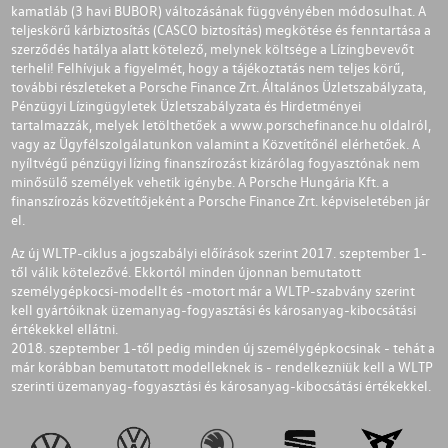
kamatláb (3 havi BUBOR) változásának függvényében módosulhat. A
teljeskörű kárbiztosítás (CASCO biztosítás) megkötése és fenntartása a
szerződés hatálya alatt kötelező, melynek költsége a Lízingbevevőt
terheli! Felhívjuk a figyelmét, hogy a tájékoztatás nem teljes körű,
további részleteket a Porsche Finance Zrt. Általános Üzletszabályzata,
Pénzügyi Lízingügyletek Üzletszabályzata és Hirdetményei
tartalmazzák, melyek letölthetőek a
www.porschefinance.hu
oldalról,
vagy az Ügyfélszolgálatunkon valamint a Közvetítőnél elérhetőek. A
nyíltvégű pénzügyi lízing finanszírozást kizárólag fogyasztónak nem
minősülő személyek vehetik igénybe. A Porsche Hungária Kft. a
finanszírozás közvetítőjeként a Porsche Finance Zrt. képviseletében jár
el.
Az új WLTP-ciklus a jogszabályi előírások szerint 2017. szeptember 1-
től válik kötelezővé. Ekkortól minden újonnan bemutatott
személygépkocsi-modellt és -motort már a WLTP-szabvány szerint
kell gyártóiknak üzemanyag-fogyasztási és károsanyag-kibocsátási
értékekkel ellátni.
2018. szeptember 1-től pedig minden új személygépkocsinak - tehát a
már korábban bemutatott modelleknek is - rendelkezniük kell a WLTP
szerinti üzemanyag-fogyasztási és károsanyag-kibocsátási értékekkel.