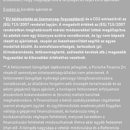
Eredeti ár:
korábbi ajánlati ár
*
EU tájékoztatás az üzemanyag-fogyasztásról
és a CO2 emisszióról az
(EG) 715/2007 rendelet lapján: A megadott értékek az (EG) 715/2007
rendeletben meghatározott mérési módszerekkel lettek megállapítva.
Az adatok nem egy bizonyos autóra vonatkoznak, és így nem képezik
részét az ajánlatnak, csupán az összehasonlítást segítik az egyes
modellek között. Az extrafelszereltségek, tartozékok (pl:
klímaberendezés, tetőcsomagtartó, szélesebb kerekek stb.) magasabb
fogyasztási és kibocsátási értékekhez vezetnek.
** A feltüntetett lízingdíjak tájékoztató jellegűek, a Porsche Finance Zrt.
részéről semmilyen kötelezettségvállalást nem jelentenek. A
feltüntetett lízingdíjak nyíltvégű pénzügyi lízingfinanszírozásra
vonatkoznak, az általános forgalmi adó összegét tartalmazzák és az
adott gépjármű típus ajánlott, a honlapon feltüntetett árfolyamon
átszámított kiskereskedelmi ár (bruttó) mellett kerültek
meghatározásra. A Finanszírozó a belső szabályzataiban rögzítettek
szerint elvégzett ügylet- és ügyfélminősítés eredményétől függően
vállalja a gépjármű finanszírozását, és határozza meg a
kockázatvállalás végleges feltételeit, melynek keretében a
finanszírozási feltételek módosulhatnak illetve akár egyéb fedezetet
írhat elő. A lízingdíj nagysága a vételár módosulása és a Referencia