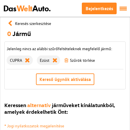
Das
Welt
Auto.
Bejelentkezés
Keresés szerkesztése
0
Jármű
Jelenleg nincs az alábbi szűrőfeltételeknek megfelelő jármű:
CUPRA
Ezüst
Szűrök törlése
Kereső ügynök aktiválása
Keressen
alternatív
járműveket kínálatunkból,
amelyek érdekelhetik Önt:
* Jogi nyilatkozatok megjelenítése