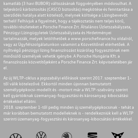
kamatláb (3 havi BUBOR) változásának függvényében módosulhat. A
teljeskörű kárbiztosítás (CASCO biztosítás) megkötése és fenntartása a
szerződés hatálya alatt kötelező, melynek költsége a Lízingbevevőt
terheli! Felhívjuk a figyelmét, hogy a tájékoztatás nem teljes körű,
további részleteket a Porsche Finance Zrt. Általános Üzletszabályzata,
Pénzügyi Lízingügyletek Üzletszabályzata és Hirdetményei
tartalmazzák, melyek letölthetőek a
www.porschefinance.hu
oldalról,
vagy az Ügyfélszolgálatunkon valamint a Közvetítőnél elérhetőek. A
nyíltvégű pénzügyi lízing finanszírozást kizárólag fogyasztónak nem
minősülő személyek vehetik igénybe. A Porsche Hungária Kft. a
finanszírozás közvetítőjeként a Porsche Finance Zrt. képviseletében jár
el.
Az új WLTP-ciklus a jogszabályi előírások szerint 2017. szeptember 1-
től válik kötelezővé. Ekkortól minden újonnan bemutatott
személygépkocsi-modellt és -motort már a WLTP-szabvány szerint
kell gyártóiknak üzemanyag-fogyasztási és károsanyag-kibocsátási
értékekkel ellátni.
2018. szeptember 1-től pedig minden új személygépkocsinak - tehát a
már korábban bemutatott modelleknek is - rendelkezniük kell a WLTP
szerinti üzemanyag-fogyasztási és károsanyag-kibocsátási értékekkel.