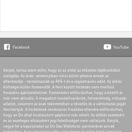
Facebook
YouTube
Kérjük, tartsa szem előtt, hogy ez az oldal az előzetes tájékozódást
szolgálja. Az árak- amennyiben nincs külön jelezve ennek az
ellenkezője - tartalmazzák az ÁFÁ-t és a regisztrációs adót. Az átírás
költségei külön fizetendők. A fent közölt hirdetés nem minősül
hivatalos ajánlattételnek. Esetenként előfordulhat, hogy a közölt ár
már nem aktuális. A megadott modellvariációk, felszereltség, műszaki
adatok, valamint az árak tekintetében a tévedés és a változtatás jogát
fenntartjuk. A hirdetések rendszeres frissítése ellenére előfordulhat,
hogy az Ön által kiválasztott gépkocsi már elkelt. Az előbbi esetekért
és az esetleges elírásokért jogi felelősséget nem vállalunk. Kérjük,
vegye fel a kapcsolatot az Ön Das WeltAuto-partnerével annak
érdekében, hogy megkapja tőle a tényleges és teljes körű ajánlatát.