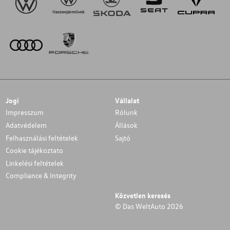
Jogi
Vállalat
Impresszum
Rólunk
Adatvédelem
Állások
Felhasználási feltételek
Sajtó
Cookie tájékoztato
Linkelési feltételek
Compliance & Integrity
Közvetlen keresés
© Das WeltAuto 2026