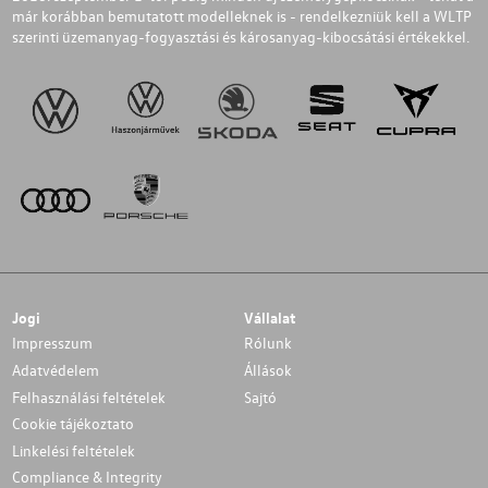
már korábban bemutatott modelleknek is - rendelkezniük kell a WLTP
szerinti üzemanyag-fogyasztási és károsanyag-kibocsátási értékekkel.
Jogi
Vállalat
Impresszum
Rólunk
Adatvédelem
Állások
Felhasználási feltételek
Sajtó
Cookie tájékoztato
Linkelési feltételek
Compliance & Integrity