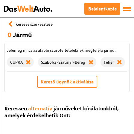
Das
Welt
Auto.
Bejelentkezés
Keresés szerkesztése
0
Jármű
Jelenleg nincs az alábbi szűrőfeltételeknek megfelelő jármű:
CUPRA
Szabolcs-Szatmár-Bereg
Fehér
Kereső ügynök aktiválása
Keressen
alternatív
járműveket kínálatunkból,
amelyek érdekelhetik Önt: