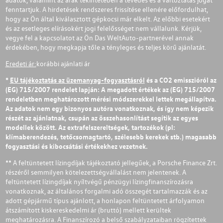
fenntartjuk. A hirdetések rendszeres frissítése ellenére előfordulhat,
hogy az Ön által kiválasztott gépkocsi már elkelt. Az előbbi esetekért
és az esetleges elírásokért jogi felelősséget nem vállalunk. Kérjük,
vegye fel a kapcsolatot az Ön Das WeltAuto-partnerével annak
érdekében, hogy megkapja tőle a tényleges és teljes körű ajánlatát.
Eredeti ár:
korábbi ajánlati ár
*
EU tájékoztatás az üzemanyag-fogyasztásról
és a CO2 emisszióról az
(EG) 715/2007 rendelet lapján: A megadott értékek az (EG) 715/2007
rendeletben meghatározott mérési módszerekkel lettek megállapítva.
Az adatok nem egy bizonyos autóra vonatkoznak, és így nem képezik
részét az ajánlatnak, csupán az összehasonlítást segítik az egyes
modellek között. Az extrafelszereltségek, tartozékok (pl:
klímaberendezés, tetőcsomagtartó, szélesebb kerekek stb.) magasabb
fogyasztási és kibocsátási értékekhez vezetnek.
** A feltüntetett lízingdíjak tájékoztató jellegűek, a Porsche Finance Zrt.
részéről semmilyen kötelezettségvállalást nem jelentenek. A
feltüntetett lízingdíjak nyíltvégű pénzügyi lízingfinanszírozásra
vonatkoznak, az általános forgalmi adó összegét tartalmazzák és az
adott gépjármű típus ajánlott, a honlapon feltüntetett árfolyamon
átszámított kiskereskedelmi ár (bruttó) mellett kerültek
meghatározásra. A Finanszírozó a belső szabályzataiban rögzítettek