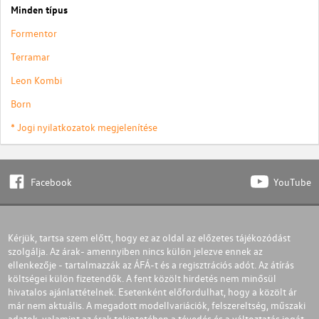
Minden típus
Formentor
Terramar
Leon Kombi
Born
* Jogi nyilatkozatok megjelenítése
Facebook
YouTube
Kérjük, tartsa szem előtt, hogy ez az oldal az előzetes tájékozódást
szolgálja. Az árak- amennyiben nincs külön jelezve ennek az
ellenkezője - tartalmazzák az ÁFÁ-t és a regisztrációs adót. Az átírás
költségei külön fizetendők. A fent közölt hirdetés nem minősül
hivatalos ajánlattételnek. Esetenként előfordulhat, hogy a közölt ár
már nem aktuális. A megadott modellvariációk, felszereltség, műszaki
adatok, valamint az árak tekintetében a tévedés és a változtatás jogát