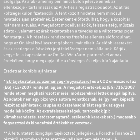
szolgálja. Az árak- amennyiben nincs külön jelezve ennek az
ellenkezője - tartalmazzák az ÁFÁ-t és a regisztrációs adót. Az átírás
költségei külön fizetendők. A fent közölt hirdetés nem minősül
hivatalos ajánlattételnek. Esetenként előfordulhat, hogy a közölt ár
már nem aktuális. A megadott modellvariációk, felszereltség, műszaki
adatok, valamint az árak tekintetében a tévedés és a változtatás jogát
fenntartjuk. A hirdetések rendszeres frissítése ellenére előfordulhat,
hogy az Ön által kiválasztott gépkocsi már elkelt. Az előbbi esetekért
és az esetleges elírásokért jogi felelősséget nem vállalunk. Kérjük,
vegye fel a kapcsolatot az Ön Das WeltAuto-partnerével annak
érdekében, hogy megkapja tőle a tényleges és teljes körű ajánlatát.
Eredeti ár:
korábbi ajánlati ár
*
EU tájékoztatás az üzemanyag-fogyasztásról
és a CO2 emisszióról az
(EG) 715/2007 rendelet lapján: A megadott értékek az (EG) 715/2007
rendeletben meghatározott mérési módszerekkel lettek megállapítva.
Az adatok nem egy bizonyos autóra vonatkoznak, és így nem képezik
részét az ajánlatnak, csupán az összehasonlítást segítik az egyes
modellek között. Az extrafelszereltségek, tartozékok (pl:
klímaberendezés, tetőcsomagtartó, szélesebb kerekek stb.) magasabb
fogyasztási és kibocsátási értékekhez vezetnek.
** A feltüntetett lízingdíjak tájékoztató jellegűek, a Porsche Finance Zrt.
részéről semmilyen kötelezettségvállalást nem jelentenek. A