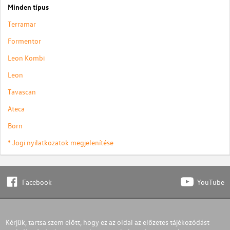
Minden típus
Terramar
Formentor
Leon Kombi
Leon
Tavascan
Ateca
Born
* Jogi nyilatkozatok megjelenítése
Facebook
YouTube
Kérjük, tartsa szem előtt, hogy ez az oldal az előzetes tájékozódást