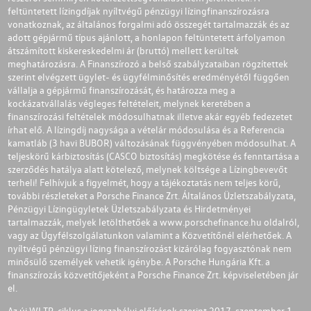
feltüntetett lízingdíjak nyíltvégű pénzügyi lízingfinanszírozásra
vonatkoznak, az általános forgalmi adó összegét tartalmazzák és az
adott gépjármű típus ajánlott, a honlapon feltüntetett árfolyamon
átszámított kiskereskedelmi ár (bruttó) mellett kerültek
meghatározásra. A Finanszírozó a belső szabályzataiban rögzítettek
szerint elvégzett ügylet- és ügyfélminősítés eredményétől függően
vállalja a gépjármű finanszírozását, és határozza meg a
kockázatvállalás végleges feltételeit, melynek keretében a
finanszírozási feltételek módosulhatnak illetve akár egyéb fedezetet
írhat elő. A lízingdíj nagysága a vételár módosulása és a Referencia
kamatláb (3 havi BUBOR) változásának függvényében módosulhat. A
teljeskörű kárbiztosítás (CASCO biztosítás) megkötése és fenntartása a
szerződés hatálya alatt kötelező, melynek költsége a Lízingbevevőt
terheli! Felhívjuk a figyelmét, hogy a tájékoztatás nem teljes körű,
további részleteket a Porsche Finance Zrt. Általános Üzletszabályzata,
Pénzügyi Lízingügyletek Üzletszabályzata és Hirdetményei
tartalmazzák, melyek letölthetőek a
www.porschefinance.hu
oldalról,
vagy az Ügyfélszolgálatunkon valamint a Közvetítőnél elérhetőek. A
nyíltvégű pénzügyi lízing finanszírozást kizárólag fogyasztónak nem
minősülő személyek vehetik igénybe. A Porsche Hungária Kft. a
finanszírozás közvetítőjeként a Porsche Finance Zrt. képviseletében jár
el.
Az új WLTP-ciklus a jogszabályi előírások szerint 2017. szeptember 1-