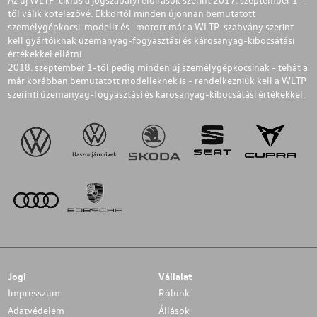
től válik kötelezővé. Ekkortól minden újonnan bemutatott
személygépkocsi-modellt és -motort már a WLTP-szabvány szerint
kell gyártóiknak üzemanyag-fogyasztási és károsanyag-kibocsátási
értékekkel ellátni.
2018. szeptember 1-től pedig minden új személygépkocsinak - tehát a
már korábban bemutatott modelleknek is - rendelkezniük kell a WLTP
szerinti üzemanyag-fogyasztási és károsanyag-kibocsátási értékekkel.
Jogi
Vállalat
Impresszum
Rólunk
Adatvédelem
Állások