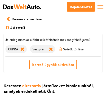
Das
Welt
Auto.
Bejelentkezés
Keresés szerkesztése
0
Jármű
Jelenleg nincs az alábbi szűrőfeltételeknek megfelelő jármű:
CUPRA
Veszprém
Szűrök törlése
Kereső ügynök aktiválása
Keressen
alternatív
járműveket kínálatunkból,
amelyek érdekelhetik Önt: