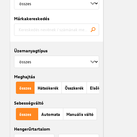
Márkakereskedés
Üzemanyagtípus
Meghajtás
összes
Hátsókerék
Összkerék
Elsõkerék
Sebességváltó
összes
Automata
Manuális váltó
Hengerűrtartalom