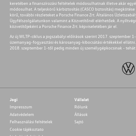
keretében a finanszírozási feltételek módosulhatnak illetve akár egy
módosulhat. A teljeskörű kárbiztosítás (CASCO biztosítás) megkötése é
körű, további részleteket a Porsche Finance Zrt. Általános Üzletszab
Ügyfélszolgálatunkon valamint a Közvetítőnél elérhetőek. A nyíltvégű
közvetítőjeként a Porsche Finance Zrt. képviseletében jár el.
Az új WLTP-ciklus a jogszabályi előírások szerint 2017. szeptember 
üzemanyag-fogyasztási és károsanyag-kibocsátási értékekkel ellátni.
2018. szeptember 1-től pedig minden új személygépkocsinak - tehát 
Jogi
Vállalat
Impresszum
Rólunk
Adatvédelem
Állások
Felhasználási feltételek
Sajtó
Cookie tájékoztato