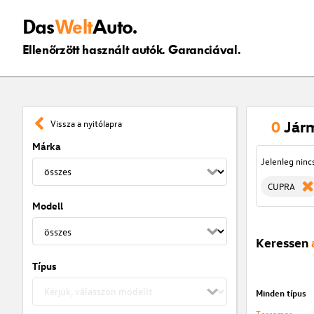
Das
Welt
Auto.
Ellenőrzött használt autók. Garanciával.
0
Jár
Vissza a nyitólapra
Márka
Jelenleg ninc
CUPRA
Modell
Keressen
Típus
Minden típus
Terramar