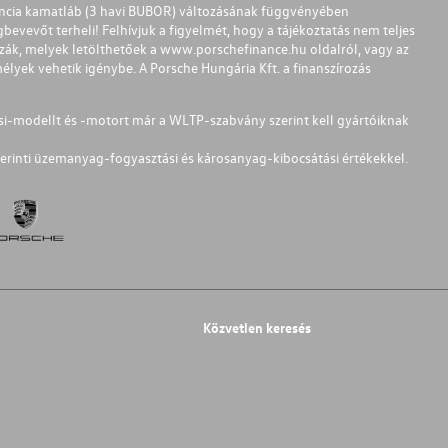
ferencia kamatláb (3 havi BUBOR) változásának függvényében
bevevőt terheli! Felhívjuk a figyelmét, hogy a tájékoztatás nem teljes
zzák, melyek letölthetőek a
www.porschefinance.hu
oldalról, vagy az
lyek vehetik igénybe. A Porsche Hungária Kft. a finanszírozás
si-modellt és -motort már a WLTP-szabvány szerint kell gyártóiknak
erinti üzemanyag-fogyasztási és károsanyag-kibocsátási értékekkel.
Közvetlen keresés