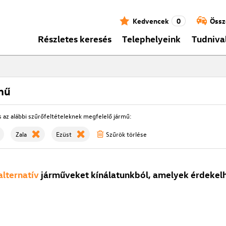
Kedvencek
0
Össz
Részletes keresés
Telephelyeink
Tudniva
mű
s az alábbi szűrőfeltételeknek megfelelő jármű:
Zala
Ezüst
Szűrök törlése
alternatív
járműveket kínálatunkból, amelyek érdekelh