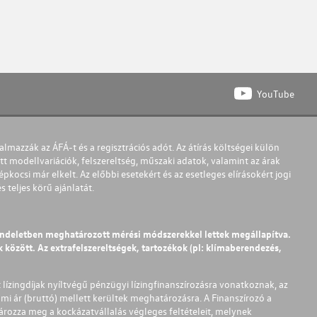
YouTube
almazzák az ÁFÁ-t és a regisztrációs adót. Az átírás költségei külön
t modellvariációk, felszereltség, műszaki adatok, valamint az árak
pkocsi már elkelt. Az előbbi esetekért és az esetleges elírásokért jogi
teljes körű ajánlatát.
endeletben meghatározott mérési módszerekkel lettek megállapítva.
között. Az extrafelszereltségek, tartozékok (pl: klímaberendezés,
t lízingdíjak nyíltvégű pénzügyi lízingfinanszírozásra vonatkoznak, az
mi ár (bruttó) mellett kerültek meghatározásra. A Finanszírozó a
ározza meg a kockázatvállalás végleges feltételeit, melynek