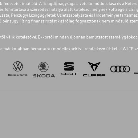
éb fedezetet írhat elő. A lízingdíj nagysága a vételár módosulása és a Re
s fenntartása a szerződés hatálya alatt kötelező, melynek költsége a Lízing
ályzata, Pénzügyi Lízingügyletek Üzletszabályzata és Hirdetményei tartalma
 pénzügyi lízing finanszírozást kizárólag fogyasztónak nem minősülő szemé
1-től válik kötelezővé. Ekkortól minden újonnan bemutatott személygépkoc
a már korábban bemutatott modelleknek is - rendelkezniük kell a WLTP sz