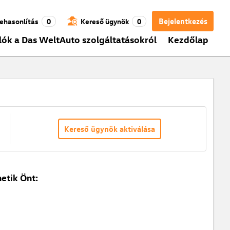
Bejelentkezés
ehasonlítás
0
Kereső ügynök
0
lók a Das WeltAuto szolgáltatásokról
Kezdőlap
Kereső ügynök aktiválása
etik Önt: