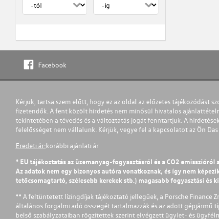
Facebook
Kérjük, tartsa szem előtt, hogy ez az oldal az előzetes tájékozódást sz
fizetendők. A fent közölt hirdetés nem minősül hivatalos ajánlattétel
tekintetében a tévedés és a változtatás jogát fenntartjuk. A hirdetések
felelősséget nem vállalunk. Kérjük, vegye fel a kapcsolatot az Ön Da
Eredeti ár:
korábbi ajánlati ár
*
EU tájékoztatás az üzemanyag-fogyasztásról
és a CO2 emisszióról 
Az adatok nem egy bizonyos autóra vonatkoznak, és így nem képezik r
tetőcsomagtartó, szélesebb kerekek stb.) magasabb fogyasztási és k
** A feltüntetett lízingdíjak tájékoztató jellegűek, a Porsche Finance 
általános forgalmi adó összegét tartalmazzák és az adott gépjármű tí
belső szabályzataiban rögzítettek szerint elvégzett ügylet- és ügyfé