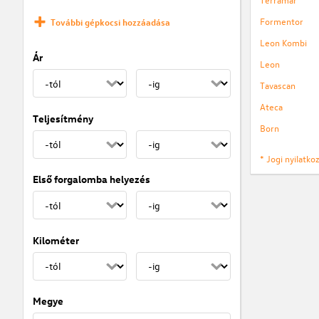
Formentor
További gépkocsi hozzáadása
Leon Kombi
Ár
Leon
Tavascan
Ateca
Teljesítmény
Born
* Jogi nyilatk
Első forgalomba helyezés
Kilométer
Megye