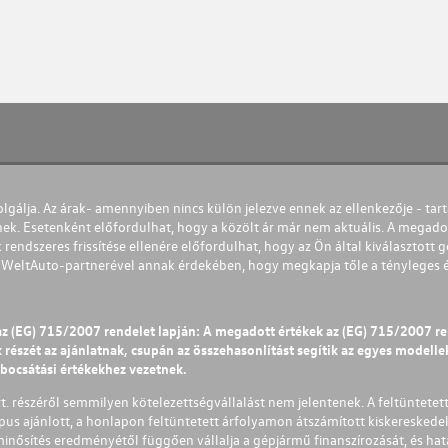
olgálja. Az árak- amennyiben nincs külön jelezve ennek az ellenkezője - tart
nek. Esetenként előfordulhat, hogy a közölt ár már nem aktuális. A megadot
 rendszeres frissítése ellenére előfordulhat, hogy az Ön által kiválasztott gé
s WeltAuto-partnerével annak érdekében, hogy megkapja tőle a tényleges és 
az (EG) 715/2007 rendelet lapján: A megadott értékek az (EG) 715/2007 r
észét az ajánlatnak, csupán az összehasonlítást segítik az egyes modellek 
ibocsátási értékekhez vezetnek.
Zrt. részéről semmilyen kötelezettségvállalást nem jelentenek. A feltüntetet
pus ajánlott, a honlapon feltüntetett árfolyamon átszámított kiskereskedel
lminősítés eredményétől függően vállalja a gépjármű finanszírozását, és hat