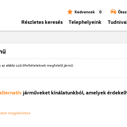
Kedvencek
0
Össz
Részletes keresés
Telephelyeink
Tudniva
mű
s az alábbi szűrőfeltételeknek megfelelő jármű:
alternatív
járműveket kínálatunkból, amelyek érdekelh
ozatok megjelenítése