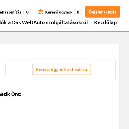
Bejelentkezés
ehasonlítás
0
Kereső ügynök
0
lók a Das WeltAuto szolgáltatásokról
Kezdőlap
Kereső ügynök aktiválása
etik Önt: