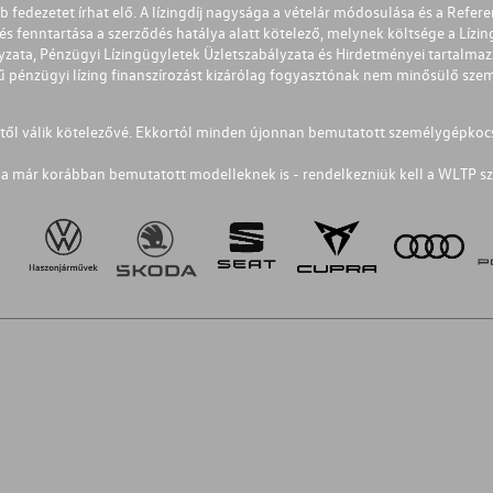
éb fedezetet írhat elő. A lízingdíj nagysága a vételár módosulása és a Re
s fenntartása a szerződés hatálya alatt kötelező, melynek költsége a Lízing
ályzata, Pénzügyi Lízingügyletek Üzletszabályzata és Hirdetményei tartalma
 pénzügyi lízing finanszírozást kizárólag fogyasztónak nem minősülő szemé
1-től válik kötelezővé. Ekkortól minden újonnan bemutatott személygépkoc
a már korábban bemutatott modelleknek is - rendelkezniük kell a WLTP sz