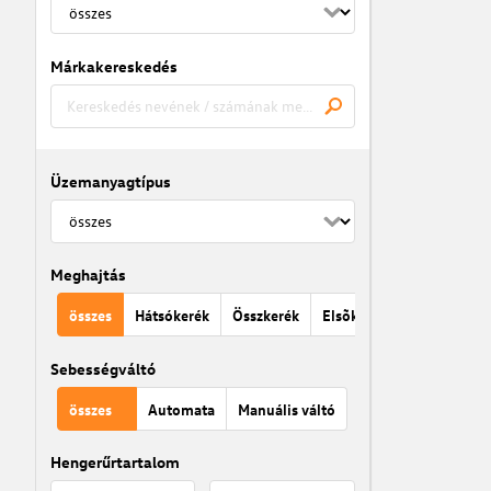
Márkakereskedés
Üzemanyagtípus
Meghajtás
összes
Hátsókerék
Összkerék
Elsõkerék
Sebességváltó
összes
Automata
Manuális váltó
Hengerűrtartalom