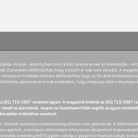
olgálja. Az árak- amennyiben nincs külön jelezve ennek az ellenkezője - tart
nek. Esetenként előfordulhat, hogy a közölt ár már nem aktuális. A megadot
 rendszeres frissítése ellenére előfordulhat, hogy az Ön által kiválasztott gé
s WeltAuto-partnerével annak érdekében, hogy megkapja tőle a tényleges és 
az (EG) 715/2007 rendelet lapján: A megadott értékek az (EG) 715/2007 r
észét az ajánlatnak, csupán az összehasonlítást segítik az egyes modellek 
ibocsátási értékekhez vezetnek.
Zrt. részéről semmilyen kötelezettségvállalást nem jelentenek. A feltüntetet
pus ajánlott, a honlapon feltüntetett árfolyamon átszámított kiskereskedel
lminősítés eredményétől függően vállalja a gépjármű finanszírozását, és hat