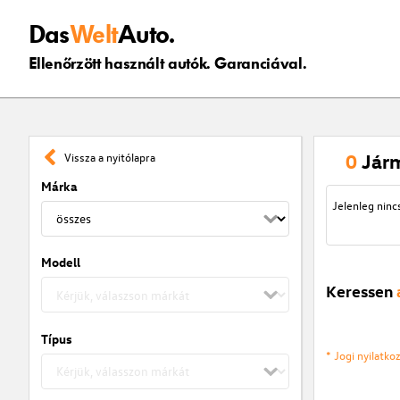
Das
Welt
Auto.
Ellenőrzött használt autók. Garanciával.
0
Jár
Vissza a nyitólapra
Márka
Jelenleg ninc
Modell
Keressen
Típus
* Jogi nyilatk