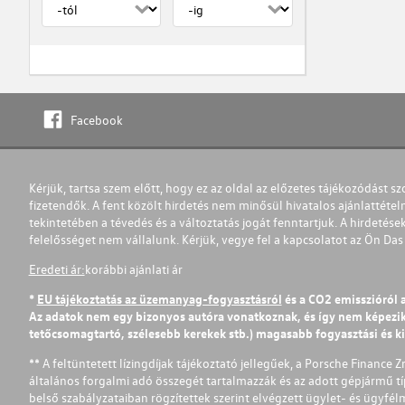
Facebook
Kérjük, tartsa szem előtt, hogy ez az oldal az előzetes tájékozódást sz
fizetendők. A fent közölt hirdetés nem minősül hivatalos ajánlattétel
tekintetében a tévedés és a változtatás jogát fenntartjuk. A hirdetések
felelősséget nem vállalunk. Kérjük, vegye fel a kapcsolatot az Ön Da
Eredeti ár:
korábbi ajánlati ár
*
EU tájékoztatás az üzemanyag-fogyasztásról
és a CO2 emisszióról 
Az adatok nem egy bizonyos autóra vonatkoznak, és így nem képezik r
tetőcsomagtartó, szélesebb kerekek stb.) magasabb fogyasztási és k
** A feltüntetett lízingdíjak tájékoztató jellegűek, a Porsche Finance 
általános forgalmi adó összegét tartalmazzák és az adott gépjármű tí
belső szabályzataiban rögzítettek szerint elvégzett ügylet- és ügyfé