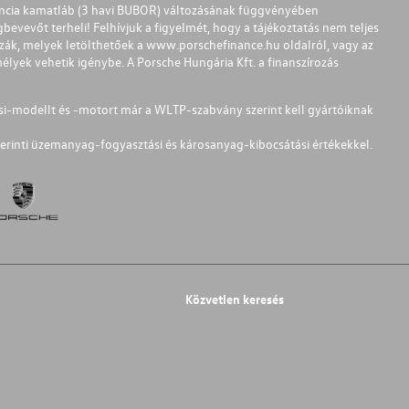
ferencia kamatláb (3 havi BUBOR) változásának függvényében
bevevőt terheli! Felhívjuk a figyelmét, hogy a tájékoztatás nem teljes
zzák, melyek letölthetőek a
www.porschefinance.hu
oldalról, vagy az
lyek vehetik igénybe. A Porsche Hungária Kft. a finanszírozás
si-modellt és -motort már a WLTP-szabvány szerint kell gyártóiknak
erinti üzemanyag-fogyasztási és károsanyag-kibocsátási értékekkel.
Közvetlen keresés