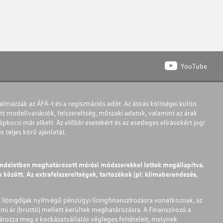
YouTube
almazzák az ÁFÁ-t és a regisztrációs adót. Az átírás költségei külön
t modellvariációk, felszereltség, műszaki adatok, valamint az árak
pkocsi már elkelt. Az előbbi esetekért és az esetleges elírásokért jogi
teljes körű ajánlatát.
endeletben meghatározott mérési módszerekkel lettek megállapítva.
között. Az extrafelszereltségek, tartozékok (pl: klímaberendezés,
t lízingdíjak nyíltvégű pénzügyi lízingfinanszírozásra vonatkoznak, az
mi ár (bruttó) mellett kerültek meghatározásra. A Finanszírozó a
ározza meg a kockázatvállalás végleges feltételeit, melynek