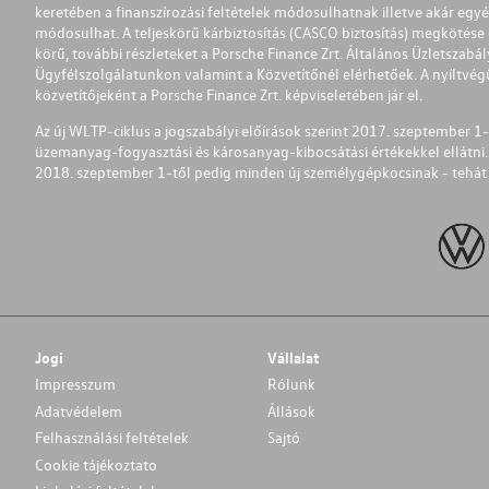
keretében a finanszírozási feltételek módosulhatnak illetve akár egy
módosulhat. A teljeskörű kárbiztosítás (CASCO biztosítás) megkötése é
körű, további részleteket a Porsche Finance Zrt. Általános Üzletszab
Ügyfélszolgálatunkon valamint a Közvetítőnél elérhetőek. A nyíltvégű
közvetítőjeként a Porsche Finance Zrt. képviseletében jár el.
Az új WLTP-ciklus a jogszabályi előírások szerint 2017. szeptember 
üzemanyag-fogyasztási és károsanyag-kibocsátási értékekkel ellátni.
2018. szeptember 1-től pedig minden új személygépkocsinak - tehát 
Jogi
Vállalat
Impresszum
Rólunk
Adatvédelem
Állások
Felhasználási feltételek
Sajtó
Cookie tájékoztato