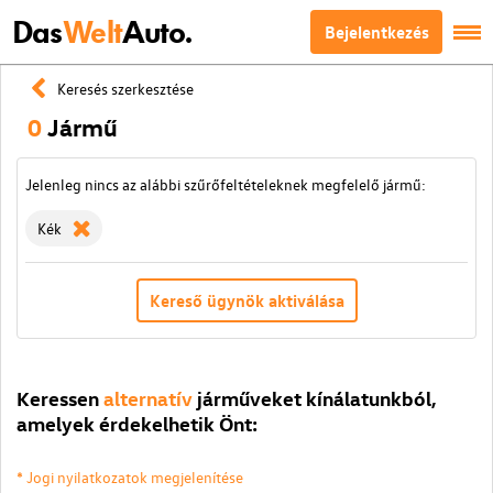
Das
Welt
Auto.
Bejelentkezés
Keresés szerkesztése
0
Jármű
Jelenleg nincs az alábbi szűrőfeltételeknek megfelelő jármű:
Kék
Kereső ügynök aktiválása
Keressen
alternatív
járműveket kínálatunkból,
amelyek érdekelhetik Önt:
* Jogi nyilatkozatok megjelenítése