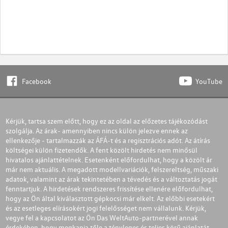
Facebook
YouTube
Kérjük, tartsa szem előtt, hogy ez az oldal az előzetes tájékozódást
szolgálja. Az árak- amennyiben nincs külön jelezve ennek az
ellenkezője - tartalmazzák az ÁFÁ-t és a regisztrációs adót. Az átírás
költségei külön fizetendők. A fent közölt hirdetés nem minősül
hivatalos ajánlattételnek. Esetenként előfordulhat, hogy a közölt ár
már nem aktuális. A megadott modellvariációk, felszereltség, műszaki
adatok, valamint az árak tekintetében a tévedés és a változtatás jogát
fenntartjuk. A hirdetések rendszeres frissítése ellenére előfordulhat,
hogy az Ön által kiválasztott gépkocsi már elkelt. Az előbbi esetekért
és az esetleges elírásokért jogi felelősséget nem vállalunk. Kérjük,
vegye fel a kapcsolatot az Ön Das WeltAuto-partnerével annak
érdekében, hogy megkapja tőle a tényleges és teljes körű ajánlatát.