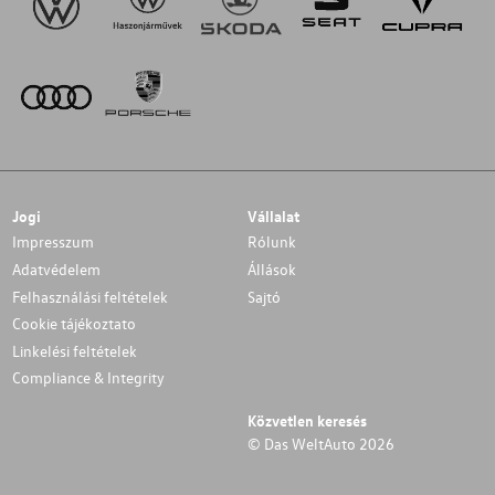
Jogi
Vállalat
Impresszum
Rólunk
Adatvédelem
Állások
Felhasználási feltételek
Sajtó
Cookie tájékoztato
Linkelési feltételek
Compliance & Integrity
Közvetlen keresés
© Das WeltAuto 2026