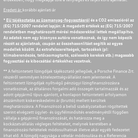
Eredeti ár:
korábbi ajánlati ár
*
EU tájékoztatás az üzemanyag-fogyasztásról
és a CO2 emisszióról az
(EG) 715/2007 rendelet lapján: A megadott értékek az (EG) 715/2007
rendeletben meghatározott mérési módszerekkel lettek megállapítva.
Az adatok nem egy bizonyos autóra vonatkoznak, és így nem képezik
részét az ajánlatnak, csupán az összehasonlítást segítik az egyes
modellek között. Az extrafelszereltségek, tartozékok (pl:
klímaberendezés, tetőcsomagtartó, szélesebb kerekek stb.) magasabb
fogyasztási és kibocsátási értékekhez vezetnek.
** A feltüntetett lízingdíjak tájékoztató jellegűek, a Porsche Finance Zrt.
részéről semmilyen kötelezettségvállalást nem jelentenek. A
feltüntetett lízingdíjak nyíltvégű pénzügyi lízingfinanszírozásra
vonatkoznak, az általános forgalmi adó összegét tartalmazzák és az
adott gépjármű típus ajánlott, a honlapon feltüntetett árfolyamon
átszámított kiskereskedelmi ár (bruttó) mellett kerültek
meghatározásra. A Finanszírozó a belső szabályzataiban rögzítettek
szerint elvégzett ügylet- és ügyfélminősítés eredményétől függően
vállalja a gépjármű finanszírozását, és határozza meg a
kockázatvállalás végleges feltételeit, melynek keretében a
finanszírozási feltételek módosulhatnak illetve akár egyéb fedezetet
írhat elő. A lízingdíj nagysága a vételár módosulása és a Referencia