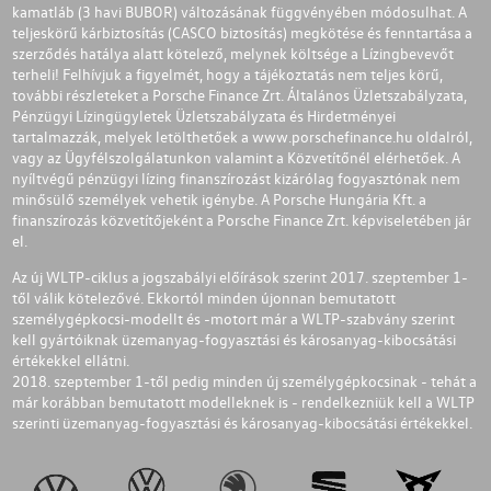
kamatláb (3 havi BUBOR) változásának függvényében módosulhat. A
teljeskörű kárbiztosítás (CASCO biztosítás) megkötése és fenntartása a
szerződés hatálya alatt kötelező, melynek költsége a Lízingbevevőt
terheli! Felhívjuk a figyelmét, hogy a tájékoztatás nem teljes körű,
további részleteket a Porsche Finance Zrt. Általános Üzletszabályzata,
Pénzügyi Lízingügyletek Üzletszabályzata és Hirdetményei
tartalmazzák, melyek letölthetőek a
www.porschefinance.hu
oldalról,
vagy az Ügyfélszolgálatunkon valamint a Közvetítőnél elérhetőek. A
nyíltvégű pénzügyi lízing finanszírozást kizárólag fogyasztónak nem
minősülő személyek vehetik igénybe. A Porsche Hungária Kft. a
finanszírozás közvetítőjeként a Porsche Finance Zrt. képviseletében jár
el.
Az új WLTP-ciklus a jogszabályi előírások szerint 2017. szeptember 1-
től válik kötelezővé. Ekkortól minden újonnan bemutatott
személygépkocsi-modellt és -motort már a WLTP-szabvány szerint
kell gyártóiknak üzemanyag-fogyasztási és károsanyag-kibocsátási
értékekkel ellátni.
2018. szeptember 1-től pedig minden új személygépkocsinak - tehát a
már korábban bemutatott modelleknek is - rendelkezniük kell a WLTP
szerinti üzemanyag-fogyasztási és károsanyag-kibocsátási értékekkel.