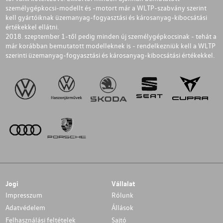
személygépkocsi-modellt és -motort már a WLTP-szabvány szerint
kell gyártóiknak üzemanyag-fogyasztási és károsanyag-kibocsátási
értékekkel ellátni.
2018. szeptember 1-től pedig minden új személygépkocsinak - tehát a
már korábban bemutatott modelleknek is - rendelkezniük kell a WLTP
szerinti üzemanyag-fogyasztási és károsanyag-kibocsátási értékekkel.
Jogi
Vállalat
Impresszum
Rólunk
Adatvédelem
Állások
Felhasználási feltételek
Sajtó