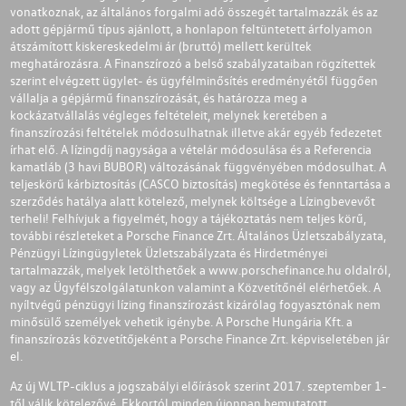
vonatkoznak, az általános forgalmi adó összegét tartalmazzák és az
adott gépjármű típus ajánlott, a honlapon feltüntetett árfolyamon
átszámított kiskereskedelmi ár (bruttó) mellett kerültek
meghatározásra. A Finanszírozó a belső szabályzataiban rögzítettek
szerint elvégzett ügylet- és ügyfélminősítés eredményétől függően
vállalja a gépjármű finanszírozását, és határozza meg a
kockázatvállalás végleges feltételeit, melynek keretében a
finanszírozási feltételek módosulhatnak illetve akár egyéb fedezetet
írhat elő. A lízingdíj nagysága a vételár módosulása és a Referencia
kamatláb (3 havi BUBOR) változásának függvényében módosulhat. A
teljeskörű kárbiztosítás (CASCO biztosítás) megkötése és fenntartása a
szerződés hatálya alatt kötelező, melynek költsége a Lízingbevevőt
terheli! Felhívjuk a figyelmét, hogy a tájékoztatás nem teljes körű,
további részleteket a Porsche Finance Zrt. Általános Üzletszabályzata,
Pénzügyi Lízingügyletek Üzletszabályzata és Hirdetményei
tartalmazzák, melyek letölthetőek a
www.porschefinance.hu
oldalról,
vagy az Ügyfélszolgálatunkon valamint a Közvetítőnél elérhetőek. A
nyíltvégű pénzügyi lízing finanszírozást kizárólag fogyasztónak nem
minősülő személyek vehetik igénybe. A Porsche Hungária Kft. a
finanszírozás közvetítőjeként a Porsche Finance Zrt. képviseletében jár
el.
Az új WLTP-ciklus a jogszabályi előírások szerint 2017. szeptember 1-
től válik kötelezővé. Ekkortól minden újonnan bemutatott