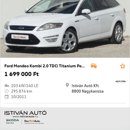
Ford Mondeo Kombi 2.0 TDCi Titanium Powershift
1 699 000 Ft
4819/2984
103 kW/140 LE
Istiván Autó Kft.
295 874 km
8800 Nagykanizsa
10/2011