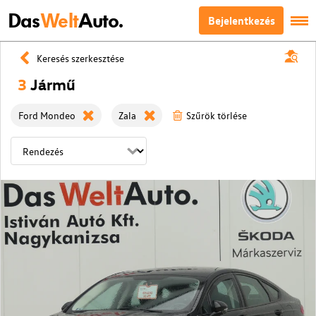
Das
Welt
Auto.
Bejelentkezés
Keresés szerkesztése
3
Jármű
Ford Mondeo
Zala
Szűrök törlése