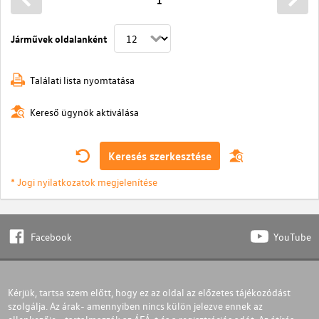
1
Járművek oldalanként
Találati lista nyomtatása
Kereső ügynök aktiválása
Keresés szerkesztése
* Jogi nyilatkozatok megjelenítése
Facebook
YouTube
Kérjük, tartsa szem előtt, hogy ez az oldal az előzetes tájékozódást
szolgálja. Az árak- amennyiben nincs külön jelezve ennek az