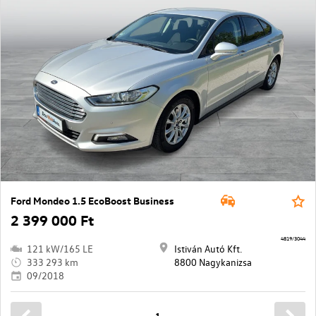
Ford Mondeo 1.5 EcoBoost Business
2 399 000 Ft
4819/3044
121 kW/165 LE
Istiván Autó Kft.
333 293 km
8800 Nagykanizsa
09/2018