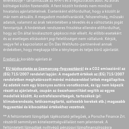
ellenkezője - tartalmazzák az ÁFÁ-t és a regisztrációs adót. Az átírás
költségei külön fizetendők. A fent közölt hirdetés nem minősül
hivatalos ajánlattételnek. Esetenként előfordulhat, hogy a közölt ár
már nem aktuális. A megadott modellvariációk, felszereltség, műszaki
adatok, valamint az árak tekintetében a tévedés és a változtatás jogát
fenntartjuk. A hirdetések rendszeres frissítése ellenére előfordulhat,
hogy az Ön által kiválasztott gépkocsi már elkelt. Az előbbi esetekért
és az esetleges elírásokért jogi felelősséget nem vállalunk. Kérjük,
vegye fel a kapcsolatot az Ön Das WeltAuto-partnerével annak
érdekében, hogy megkapja tőle a tényleges és teljes körű ajánlatát.
Eredeti ár:
korábbi ajánlati ár
*
EU tájékoztatás az üzemanyag-fogyasztásról
és a CO2 emisszióról az
(EG) 715/2007 rendelet lapján: A megadott értékek az (EG) 715/2007
rendeletben meghatározott mérési módszerekkel lettek megállapítva.
Az adatok nem egy bizonyos autóra vonatkoznak, és így nem képezik
részét az ajánlatnak, csupán az összehasonlítást segítik az egyes
modellek között. Az extrafelszereltségek, tartozékok (pl:
klímaberendezés, tetőcsomagtartó, szélesebb kerekek stb.) magasabb
fogyasztási és kibocsátási értékekhez vezetnek.
** A feltüntetett lízingdíjak tájékoztató jellegűek, a Porsche Finance Zrt.
részéről semmilyen kötelezettségvállalást nem jelentenek. A
feltüntetett lízingdíjak nyíltvégű pénzügyi lízingfinanszírozásra