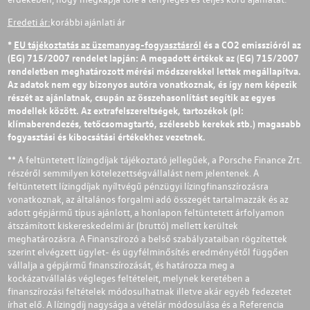
Eredeti ár:
korábbi ajánlati ár
*
EU tájékoztatás az üzemanyag-fogyasztásról
és a CO2 emisszióról az
(EG) 715/2007 rendelet lapján: A megadott értékek az (EG) 715/2007
rendeletben meghatározott mérési módszerekkel lettek megállapítva.
Az adatok nem egy bizonyos autóra vonatkoznak, és így nem képezik
részét az ajánlatnak, csupán az összehasonlítást segítik az egyes
modellek között. Az extrafelszereltségek, tartozékok (pl:
klímaberendezés, tetőcsomagtartó, szélesebb kerekek stb.) magasabb
fogyasztási és kibocsátási értékekhez vezetnek.
** A feltüntetett lízingdíjak tájékoztató jellegűek, a Porsche Finance Zrt.
részéről semmilyen kötelezettségvállalást nem jelentenek. A
feltüntetett lízingdíjak nyíltvégű pénzügyi lízingfinanszírozásra
vonatkoznak, az általános forgalmi adó összegét tartalmazzák és az
adott gépjármű típus ajánlott, a honlapon feltüntetett árfolyamon
átszámított kiskereskedelmi ár (bruttó) mellett kerültek
meghatározásra. A Finanszírozó a belső szabályzataiban rögzítettek
szerint elvégzett ügylet- és ügyfélminősítés eredményétől függően
vállalja a gépjármű finanszírozását, és határozza meg a
kockázatvállalás végleges feltételeit, melynek keretében a
finanszírozási feltételek módosulhatnak illetve akár egyéb fedezetet
írhat elő. A lízingdíj nagysága a vételár módosulása és a Referencia