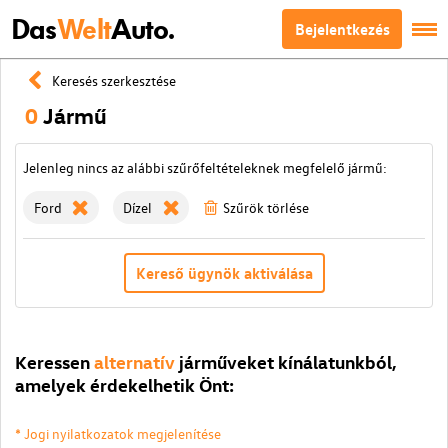
Das
Welt
Auto.
Bejelentkezés
Keresés szerkesztése
0
Jármű
Jelenleg nincs az alábbi szűrőfeltételeknek megfelelő jármű:
Ford
Dízel
Szűrök törlése
Kereső ügynök aktiválása
Keressen
alternatív
járműveket kínálatunkból,
amelyek érdekelhetik Önt:
* Jogi nyilatkozatok megjelenítése