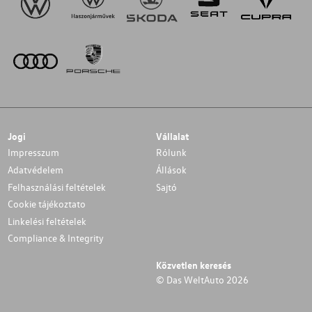
Jogi
Vállalat
Impresszum
Rólunk
Adatvédelem
Állások
Felhasználási feltételek
Sajtó
Cookie tájékoztato
Linkelési feltételek
Compliance & Integrity
Közvetlen keresés
© Das WeltAuto 2026