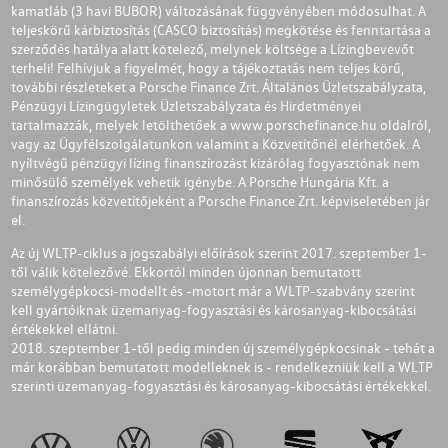
kamatláb (3 havi BUBOR) változásának függvényében módosulhat. A
teljeskörű kárbiztosítás (CASCO biztosítás) megkötése és fenntartása a
szerződés hatálya alatt kötelező, melynek költsége a Lízingbevevőt
terheli! Felhívjuk a figyelmét, hogy a tájékoztatás nem teljes körű,
további részleteket a Porsche Finance Zrt. Általános Üzletszabályzata,
Pénzügyi Lízingügyletek Üzletszabályzata és Hirdetményei
tartalmazzák, melyek letölthetőek a
www.porschefinance.hu
oldalról,
vagy az Ügyfélszolgálatunkon valamint a Közvetítőnél elérhetőek. A
nyíltvégű pénzügyi lízing finanszírozást kizárólag fogyasztónak nem
minősülő személyek vehetik igénybe. A Porsche Hungária Kft. a
finanszírozás közvetítőjeként a Porsche Finance Zrt. képviseletében jár
el.
Az új WLTP-ciklus a jogszabályi előírások szerint 2017. szeptember 1-
től válik kötelezővé. Ekkortól minden újonnan bemutatott
személygépkocsi-modellt és -motort már a WLTP-szabvány szerint
kell gyártóiknak üzemanyag-fogyasztási és károsanyag-kibocsátási
értékekkel ellátni.
2018. szeptember 1-től pedig minden új személygépkocsinak - tehát a
már korábban bemutatott modelleknek is - rendelkezniük kell a WLTP
szerinti üzemanyag-fogyasztási és károsanyag-kibocsátási értékekkel.