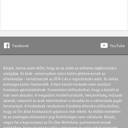
Facebook
YouTube
Kérjük, tartsa szem előtt, hogy ez az oldal az előzetes tájékozódást
szolgálja. Az árak- amennyiben nincs külön jelezve ennek az
ellenkezője - tartalmazzák az ÁFÁ-t és a regisztrációs adót. Az átírás
költségei külön fizetendők. A fent közölt hirdetés nem minősül
hivatalos ajánlattételnek. Esetenként előfordulhat, hogy a közölt ár
már nem aktuális. A megadott modellvariációk, felszereltség, műszaki
adatok, valamint az árak tekintetében a tévedés és a változtatás jogát
fenntartjuk. A hirdetések rendszeres frissítése ellenére előfordulhat,
hogy az Ön által kiválasztott gépkocsi már elkelt. Az előbbi esetekért
és az esetleges elírásokért jogi felelősséget nem vállalunk. Kérjük,
vegye fel a kapcsolatot az Ön Das WeltAuto-partnerével annak
érdekében, hogy megkapja tőle a tényleges és teljes körű ajánlatát.