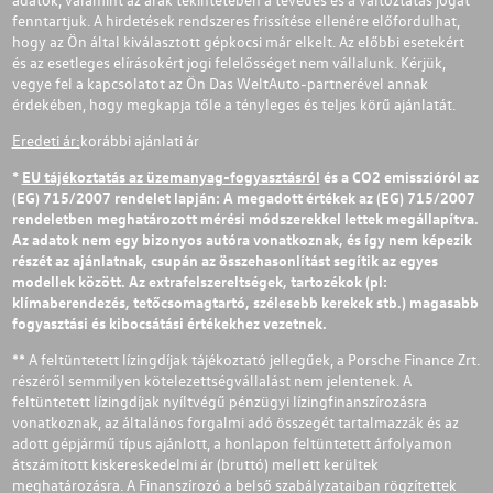
fenntartjuk. A hirdetések rendszeres frissítése ellenére előfordulhat,
hogy az Ön által kiválasztott gépkocsi már elkelt. Az előbbi esetekért
és az esetleges elírásokért jogi felelősséget nem vállalunk. Kérjük,
vegye fel a kapcsolatot az Ön Das WeltAuto-partnerével annak
érdekében, hogy megkapja tőle a tényleges és teljes körű ajánlatát.
Eredeti ár:
korábbi ajánlati ár
*
EU tájékoztatás az üzemanyag-fogyasztásról
és a CO2 emisszióról az
(EG) 715/2007 rendelet lapján: A megadott értékek az (EG) 715/2007
rendeletben meghatározott mérési módszerekkel lettek megállapítva.
Az adatok nem egy bizonyos autóra vonatkoznak, és így nem képezik
részét az ajánlatnak, csupán az összehasonlítást segítik az egyes
modellek között. Az extrafelszereltségek, tartozékok (pl:
klímaberendezés, tetőcsomagtartó, szélesebb kerekek stb.) magasabb
fogyasztási és kibocsátási értékekhez vezetnek.
** A feltüntetett lízingdíjak tájékoztató jellegűek, a Porsche Finance Zrt.
részéről semmilyen kötelezettségvállalást nem jelentenek. A
feltüntetett lízingdíjak nyíltvégű pénzügyi lízingfinanszírozásra
vonatkoznak, az általános forgalmi adó összegét tartalmazzák és az
adott gépjármű típus ajánlott, a honlapon feltüntetett árfolyamon
átszámított kiskereskedelmi ár (bruttó) mellett kerültek
meghatározásra. A Finanszírozó a belső szabályzataiban rögzítettek