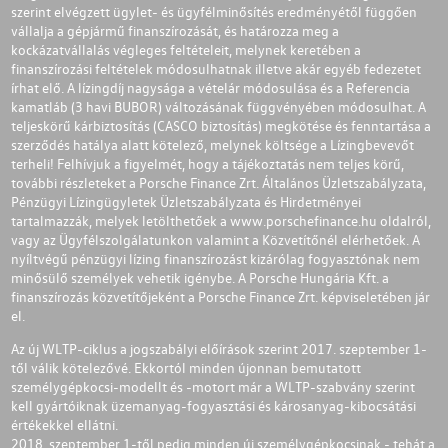
szerint elvégzett ügylet- és ügyfélminősítés eredményétől függően
vállalja a gépjármű finanszírozását, és határozza meg a
kockázatvállalás végleges feltételeit, melynek keretében a
finanszírozási feltételek módosulhatnak illetve akár egyéb fedezetet
írhat elő. A lízingdíj nagysága a vételár módosulása és a Referencia
kamatláb (3 havi BUBOR) változásának függvényében módosulhat. A
teljeskörű kárbiztosítás (CASCO biztosítás) megkötése és fenntartása a
szerződés hatálya alatt kötelező, melynek költsége a Lízingbevevőt
terheli! Felhívjuk a figyelmét, hogy a tájékoztatás nem teljes körű,
további részleteket a Porsche Finance Zrt. Általános Üzletszabályzata,
Pénzügyi Lízingügyletek Üzletszabályzata és Hirdetményei
tartalmazzák, melyek letölthetőek a
www.porschefinance.hu
oldalról,
vagy az Ügyfélszolgálatunkon valamint a Közvetítőnél elérhetőek. A
nyíltvégű pénzügyi lízing finanszírozást kizárólag fogyasztónak nem
minősülő személyek vehetik igénybe. A Porsche Hungária Kft. a
finanszírozás közvetítőjeként a Porsche Finance Zrt. képviseletében jár
el.
Az új WLTP-ciklus a jogszabályi előírások szerint 2017. szeptember 1-
től válik kötelezővé. Ekkortól minden újonnan bemutatott
személygépkocsi-modellt és -motort már a WLTP-szabvány szerint
kell gyártóiknak üzemanyag-fogyasztási és károsanyag-kibocsátási
értékekkel ellátni.
2018. szeptember 1-től pedig minden új személygépkocsinak - tehát a