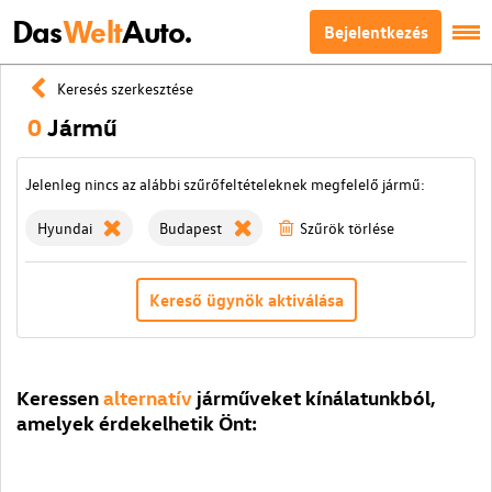
Das
Welt
Auto.
Bejelentkezés
Keresés szerkesztése
0
Jármű
Jelenleg nincs az alábbi szűrőfeltételeknek megfelelő jármű:
Hyundai
Budapest
Szűrök törlése
Kereső ügynök aktiválása
Keressen
alternatív
járműveket kínálatunkból,
amelyek érdekelhetik Önt: