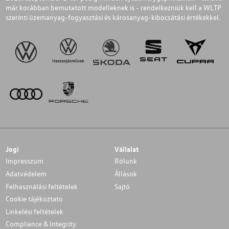
már korábban bemutatott modelleknek is - rendelkezniük kell a WLTP
szerinti üzemanyag-fogyasztási és károsanyag-kibocsátási értékekkel.
Jogi
Vállalat
Impresszum
Rólunk
Adatvédelem
Állások
Felhasználási feltételek
Sajtó
Cookie tájékoztato
Linkelési feltételek
Compliance & Integrity