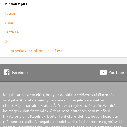
Minden típus
Tucson
Kona
Santa Fe
i30
* Jogi nyilatkozatok megjelenítése
Facebook
YouTube
Kérjük, tartsa szem előtt, hogy ez az oldal az előzetes tájékozódást
szolgálja. Az árak- amennyiben nincs külön jelezve ennek az
ellenkezője - tartalmazzák az ÁFÁ-t és a regisztrációs adót. Az átírás
költségei külön fizetendők. A fent közölt hirdetés nem minősül
hivatalos ajánlattételnek. Esetenként előfordulhat, hogy a közölt ár
már nem aktuális. A megadott modellvariációk, felszereltség, műszaki
adatok, valamint az árak tekintetében a tévedés és a változtatás jogát