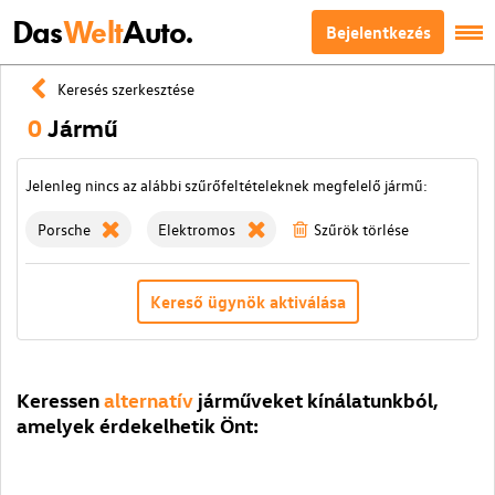
Das
Welt
Auto.
Bejelentkezés
Keresés szerkesztése
0
Jármű
Jelenleg nincs az alábbi szűrőfeltételeknek megfelelő jármű:
Porsche
Elektromos
Szűrök törlése
Kereső ügynök aktiválása
Keressen
alternatív
járműveket kínálatunkból,
amelyek érdekelhetik Önt: