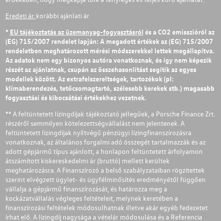
Eredeti ár:
korábbi ajánlati ár
*
EU tájékoztatás az üzemanyag-fogyasztásról
és a CO2 emisszióról az
(EG) 715/2007 rendelet lapján: A megadott értékek az (EG) 715/2007
rendeletben meghatározott mérési módszerekkel lettek megállapítva.
Az adatok nem egy bizonyos autóra vonatkoznak, és így nem képezik
részét az ajánlatnak, csupán az összehasonlítást segítik az egyes
modellek között. Az extrafelszereltségek, tartozékok (pl:
klímaberendezés, tetőcsomagtartó, szélesebb kerekek stb.) magasabb
fogyasztási és kibocsátási értékekhez vezetnek.
** A feltüntetett lízingdíjak tájékoztató jellegűek, a Porsche Finance Zrt.
részéről semmilyen kötelezettségvállalást nem jelentenek. A
feltüntetett lízingdíjak nyíltvégű pénzügyi lízingfinanszírozásra
vonatkoznak, az általános forgalmi adó összegét tartalmazzák és az
adott gépjármű típus ajánlott, a honlapon feltüntetett árfolyamon
átszámított kiskereskedelmi ár (bruttó) mellett kerültek
meghatározásra. A Finanszírozó a belső szabályzataiban rögzítettek
szerint elvégzett ügylet- és ügyfélminősítés eredményétől függően
vállalja a gépjármű finanszírozását, és határozza meg a
kockázatvállalás végleges feltételeit, melynek keretében a
finanszírozási feltételek módosulhatnak illetve akár egyéb fedezetet
írhat elő. A lízingdíj nagysága a vételár módosulása és a Referencia