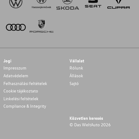
Jogi
Vállalat
Impresszum
Rólunk
Adatvédelem
Állások
Felhasználási feltételek
Sajtó
Cookie tájékoztato
Linkelési feltételek
Compliance & Integrity
Közvetlen keresés
© Das WeltAuto 2026