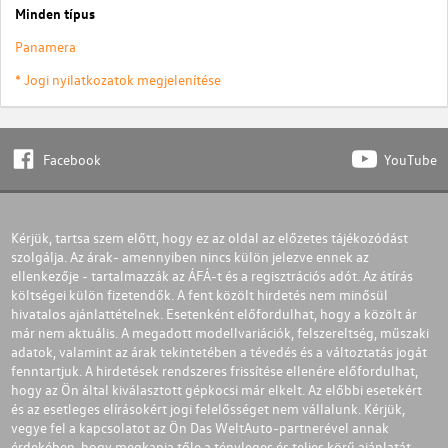
Minden típus
Panamera
* Jogi nyilatkozatok megjelenítése
Facebook
YouTube
Kérjük, tartsa szem előtt, hogy ez az oldal az előzetes tájékozódást
szolgálja. Az árak- amennyiben nincs külön jelezve ennek az
ellenkezője - tartalmazzák az ÁFÁ-t és a regisztrációs adót. Az átírás
költségei külön fizetendők. A fent közölt hirdetés nem minősül
hivatalos ajánlattételnek. Esetenként előfordulhat, hogy a közölt ár
már nem aktuális. A megadott modellvariációk, felszereltség, műszaki
adatok, valamint az árak tekintetében a tévedés és a változtatás jogát
fenntartjuk. A hirdetések rendszeres frissítése ellenére előfordulhat,
hogy az Ön által kiválasztott gépkocsi már elkelt. Az előbbi esetekért
és az esetleges elírásokért jogi felelősséget nem vállalunk. Kérjük,
vegye fel a kapcsolatot az Ön Das WeltAuto-partnerével annak
érdekében, hogy megkapja tőle a tényleges és teljes körű ajánlatát.