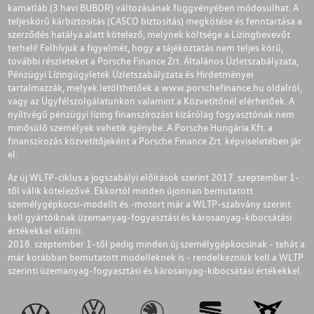
kamatláb (3 havi BUBOR) változásának függvényében módosulhat. A
teljeskörű kárbiztosítás (CASCO biztosítás) megkötése és fenntartása a
szerződés hatálya alatt kötelező, melynek költsége a Lízingbevevőt
terheli! Felhívjuk a figyelmét, hogy a tájékoztatás nem teljes körű,
további részleteket a Porsche Finance Zrt. Általános Üzletszabályzata,
Pénzügyi Lízingügyletek Üzletszabályzata és Hirdetményei
tartalmazzák, melyek letölthetőek a
www.porschefinance.hu
oldalról,
vagy az Ügyfélszolgálatunkon valamint a Közvetítőnél elérhetőek. A
nyíltvégű pénzügyi lízing finanszírozást kizárólag fogyasztónak nem
minősülő személyek vehetik igénybe. A Porsche Hungária Kft. a
finanszírozás közvetítőjeként a Porsche Finance Zrt. képviseletében jár
el.
Az új WLTP-ciklus a jogszabályi előírások szerint 2017. szeptember 1-
től válik kötelezővé. Ekkortól minden újonnan bemutatott
személygépkocsi-modellt és -motort már a WLTP-szabvány szerint
kell gyártóiknak üzemanyag-fogyasztási és károsanyag-kibocsátási
értékekkel ellátni.
2018. szeptember 1-től pedig minden új személygépkocsinak - tehát a
már korábban bemutatott modelleknek is - rendelkezniük kell a WLTP
szerinti üzemanyag-fogyasztási és károsanyag-kibocsátási értékekkel.