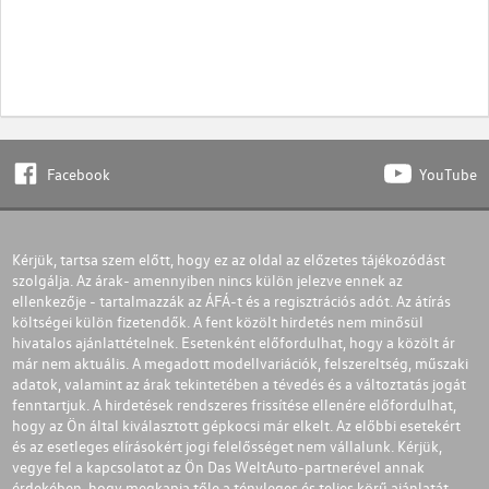
Facebook
YouTube
Kérjük, tartsa szem előtt, hogy ez az oldal az előzetes tájékozódást
szolgálja. Az árak- amennyiben nincs külön jelezve ennek az
ellenkezője - tartalmazzák az ÁFÁ-t és a regisztrációs adót. Az átírás
költségei külön fizetendők. A fent közölt hirdetés nem minősül
hivatalos ajánlattételnek. Esetenként előfordulhat, hogy a közölt ár
már nem aktuális. A megadott modellvariációk, felszereltség, műszaki
adatok, valamint az árak tekintetében a tévedés és a változtatás jogát
fenntartjuk. A hirdetések rendszeres frissítése ellenére előfordulhat,
hogy az Ön által kiválasztott gépkocsi már elkelt. Az előbbi esetekért
és az esetleges elírásokért jogi felelősséget nem vállalunk. Kérjük,
vegye fel a kapcsolatot az Ön Das WeltAuto-partnerével annak
érdekében, hogy megkapja tőle a tényleges és teljes körű ajánlatát.