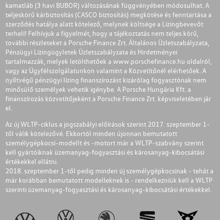
kamatláb (3 havi BUBOR) változásának függvényében módosulhat. A
teljeskörű kárbiztosítás (CASCO biztosítás) megkötése és fenntartása a
szerződés hatálya alatt kötelező, melynek költsége a Lízingbevevőt
terheli! Felhívjuk a figyelmét, hogy a tájékoztatás nem teljes körű,
további részleteket a Porsche Finance Zrt. Általános Üzletszabályzata,
Pénzügyi Lízingügyletek Üzletszabályzata és Hirdetményei
tartalmazzák, melyek letölthetőek a
www.porschefinance.hu
oldalról,
vagy az Ügyfélszolgálatunkon valamint a Közvetítőnél elérhetőek. A
nyíltvégű pénzügyi lízing finanszírozást kizárólag fogyasztónak nem
minősülő személyek vehetik igénybe. A Porsche Hungária Kft. a
finanszírozás közvetítőjeként a Porsche Finance Zrt. képviseletében jár
el.
Az új WLTP-ciklus a jogszabályi előírások szerint 2017. szeptember 1-
től válik kötelezővé. Ekkortól minden újonnan bemutatott
személygépkocsi-modellt és -motort már a WLTP-szabvány szerint
kell gyártóiknak üzemanyag-fogyasztási és károsanyag-kibocsátási
értékekkel ellátni.
2018. szeptember 1-től pedig minden új személygépkocsinak - tehát a
már korábban bemutatott modelleknek is - rendelkezniük kell a WLTP
szerinti üzemanyag-fogyasztási és károsanyag-kibocsátási értékekkel.