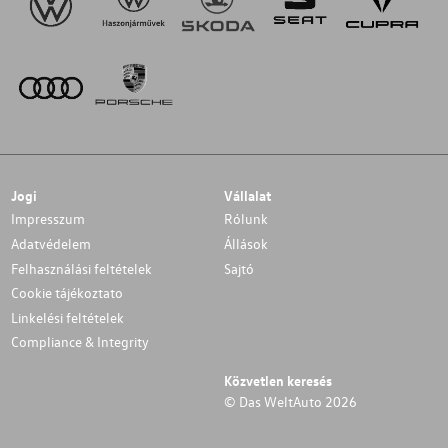
Jogi
Vállalat
Impresszum
Rólunk
Adatvédelem
Állások
Felhasználási feltételek
Sajtó
Cookie tájékoztato
Linkelési feltételek
Compliance & Integrity
Közvetlen keresés
© Das WeltAuto 2026