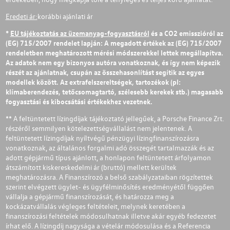
Eredeti ár:
korábbi ajánlati ár
*
EU tájékoztatás az üzemanyag-fogyasztásról
és a CO2 emisszióról az
(EG) 715/2007 rendelet lapján: A megadott értékek az (EG) 715/2007
rendeletben meghatározott mérési módszerekkel lettek megállapítva.
Az adatok nem egy bizonyos autóra vonatkoznak, és így nem képezik
részét az ajánlatnak, csupán az összehasonlítást segítik az egyes
modellek között. Az extrafelszereltségek, tartozékok (pl:
klímaberendezés, tetőcsomagtartó, szélesebb kerekek stb.) magasabb
fogyasztási és kibocsátási értékekhez vezetnek.
** A feltüntetett lízingdíjak tájékoztató jellegűek, a Porsche Finance Zrt.
részéről semmilyen kötelezettségvállalást nem jelentenek. A
feltüntetett lízingdíjak nyíltvégű pénzügyi lízingfinanszírozásra
vonatkoznak, az általános forgalmi adó összegét tartalmazzák és az
adott gépjármű típus ajánlott, a honlapon feltüntetett árfolyamon
átszámított kiskereskedelmi ár (bruttó) mellett kerültek
meghatározásra. A Finanszírozó a belső szabályzataiban rögzítettek
szerint elvégzett ügylet- és ügyfélminősítés eredményétől függően
vállalja a gépjármű finanszírozását, és határozza meg a
kockázatvállalás végleges feltételeit, melynek keretében a
finanszírozási feltételek módosulhatnak illetve akár egyéb fedezetet
írhat elő. A lízingdíj nagysága a vételár módosulása és a Referencia