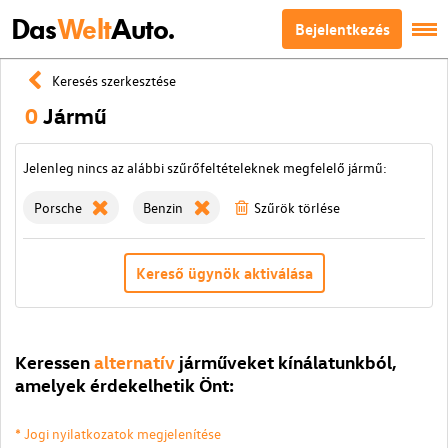
Das
Welt
Auto.
Bejelentkezés
Keresés szerkesztése
0
Jármű
Jelenleg nincs az alábbi szűrőfeltételeknek megfelelő jármű:
Porsche
Benzin
Szűrök törlése
Kereső ügynök aktiválása
Keressen
alternatív
járműveket kínálatunkból,
amelyek érdekelhetik Önt:
* Jogi nyilatkozatok megjelenítése