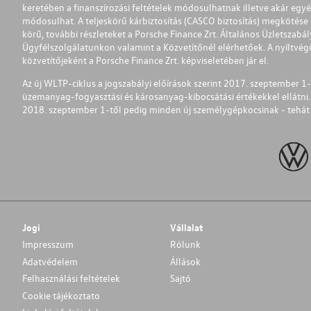
keretében a finanszírozási feltételek módosulhatnak illetve akár egy
módosulhat. A teljeskörű kárbiztosítás (CASCO biztosítás) megkötése é
körű, további részleteket a Porsche Finance Zrt. Általános Üzletszab
Ügyfélszolgálatunkon valamint a Közvetítőnél elérhetőek. A nyíltvégű
közvetítőjeként a Porsche Finance Zrt. képviseletében jár el.
Az új WLTP-ciklus a jogszabályi előírások szerint 2017. szeptember 
üzemanyag-fogyasztási és károsanyag-kibocsátási értékekkel ellátni.
2018. szeptember 1-től pedig minden új személygépkocsinak - tehát 
Jogi
Vállalat
Impresszum
Rólunk
Adatvédelem
Állások
Felhasználási feltételek
Sajtó
Cookie tájékoztato