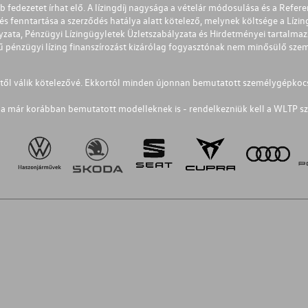
éb fedezetet írhat elő. A lízingdíj nagysága a vételár módosulása és a Re
s fenntartása a szerződés hatálya alatt kötelező, melynek költsége a Lízing
ályzata, Pénzügyi Lízingügyletek Üzletszabályzata és Hirdetményei tartalma
 pénzügyi lízing finanszírozást kizárólag fogyasztónak nem minősülő szemé
1-től válik kötelezővé. Ekkortól minden újonnan bemutatott személygépkoc
a már korábban bemutatott modelleknek is - rendelkezniük kell a WLTP sz