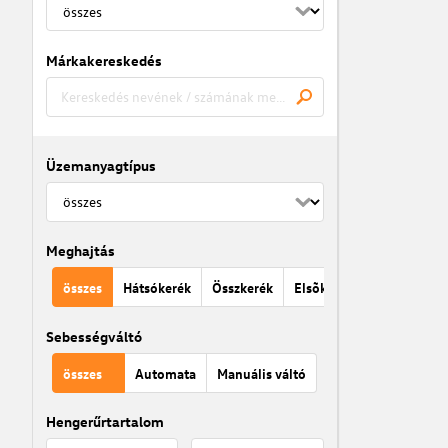
Márkakereskedés
Üzemanyagtípus
Meghajtás
összes
Hátsókerék
Összkerék
Elsõkerék
Sebességváltó
összes
Automata
Manuális váltó
Hengerűrtartalom