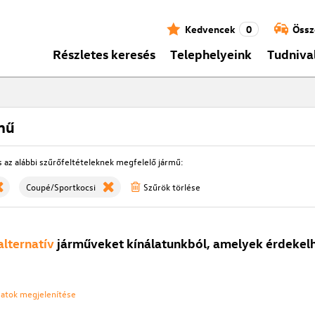
Kedvencek
0
Össz
Részletes keresés
Telephelyeink
Tudniva
mű
s az alábbi szűrőfeltételeknek megfelelő jármű:
Coupé/Sportkocsi
Szűrök törlése
alternatív
járműveket kínálatunkból, amelyek érdekelh
ozatok megjelenítése