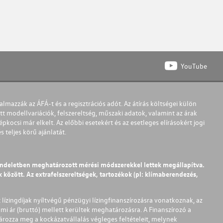
YouTube
almazzák az ÁFÁ-t és a regisztrációs adót. Az átírás költségei külön
t modellvariációk, felszereltség, műszaki adatok, valamint az árak
pkocsi már elkelt. Az előbbi esetekért és az esetleges elírásokért jogi
teljes körű ajánlatát.
endeletben meghatározott mérési módszerekkel lettek megállapítva.
között. Az extrafelszereltségek, tartozékok (pl: klímaberendezés,
t lízingdíjak nyíltvégű pénzügyi lízingfinanszírozásra vonatkoznak, az
mi ár (bruttó) mellett kerültek meghatározásra. A Finanszírozó a
ározza meg a kockázatvállalás végleges feltételeit, melynek