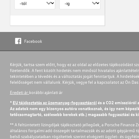
Facebook
Kérjük, tartsa szem előtt, hogy ez az oldal az előzetes tájékozódást sz
fizetendők. A fent közölt hirdetés nem minősül hivatalos ajánlattétel
tekintetében a tévedés és a változtatás jogát fenntartjuk. A hirdetések
felelősséget nem vállalunk. Kérjük, vegye fel a kapcsolatot az Ön Da
Eredeti ár:
korábbi ajánlati ár
*
EU tájékoztatás az üzemanyag-fogyasztásról
és a CO2 emisszióról 
Az adatok nem egy bizonyos autóra vonatkoznak, és így nem képezik r
tetőcsomagtartó, szélesebb kerekek stb.) magasabb fogyasztási és k
** A feltüntetett lízingdíjak tájékoztató jellegűek, a Porsche Finance 
általános forgalmi adó összegét tartalmazzák és az adott gépjármű tí
belső szabályzataiban rögzítettek szerint elvégzett ügylet- és ügyfé