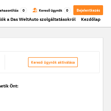
Bejelentkezés
ehasonlítás
0
Kereső ügynök
0
lók a Das WeltAuto szolgáltatásokról
Kezdőlap
Kereső ügynök aktiválása
etik Önt: