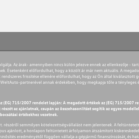
olgálja. Az árak- amennyiben nincs külön jelezve ennek az ellenkezője - tart
nek. Esetenként előfordulhat, hogy a közölt ár már nem aktuális. A megadot
 rendszeres frissítése ellenére előfordulhat, hogy az Ön által kiválasztott gé
s WeltAuto-partnerével annak érdekében, hogy megkapja tőle a tényleges és 
az (EG) 715/2007 rendelet lapján: A megadott értékek az (EG) 715/2007 r
észét az ajánlatnak, csupán az összehasonlítást segítik az egyes modellek 
ibocsátási értékekhez vezetnek.
Zrt. részéről semmilyen kötelezettségvállalást nem jelentenek. A feltüntetet
pus ajánlott, a honlapon feltüntetett árfolyamon átszámított kiskereskedel
lminősítés eredményétől függően vállalja a gépjármű finanszírozását, és hat