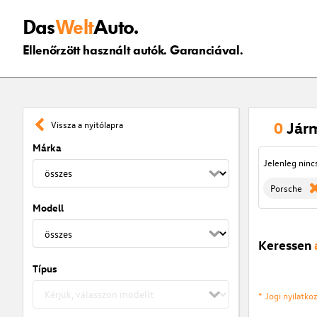
Das
Welt
Auto.
Ellenőrzött használt autók. Garanciával.
0
Jár
Vissza a nyitólapra
Márka
Jelenleg ninc
Porsche
Modell
Keressen
Típus
* Jogi nyilatk