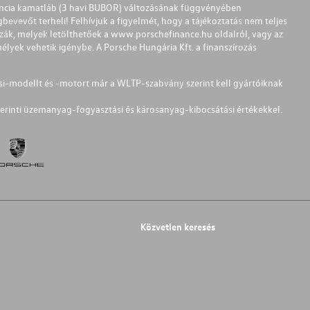
ferencia kamatláb (3 havi BUBOR) változásának függvényében
bevevőt terheli! Felhívjuk a figyelmét, hogy a tájékoztatás nem teljes
zzák, melyek letölthetőek a
www.porschefinance.hu
oldalról, vagy az
lyek vehetik igénybe. A Porsche Hungária Kft. a finanszírozás
si-modellt és -motort már a WLTP-szabvány szerint kell gyártóiknak
erinti üzemanyag-fogyasztási és károsanyag-kibocsátási értékekkel.
Közvetlen keresés