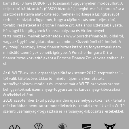
kamatláb (3 havi BUBOR) változásának függvényében módosulhat. A
teljeskörű kárbiztosítás (CASCO biztosítás) megkötése és fenntartása a
szerződés hatálya alatt kötelező, melynek költsége a Lízingbevevőt
terheli! Felhívjuk a figyelmét, hogy a tájékoztatás nem teljes körű,
további részleteket a Porsche Finance Zrt. Általános Üzletszabályzata,
Pénzügyi Lízingügyletek Üzletszabályzata és Hirdetményei
tartalmazzák, melyek letölthetőek a
www.porschefinance.hu
oldalról,
vagy az Ügyfélszolgálatunkon valamint a Közvetítőnél elérhetőek. A
nyíltvégű pénzügyi lízing finanszírozást kizárólag fogyasztónak nem
minősülő személyek vehetik igénybe. A Porsche Hungária Kft. a
finanszírozás közvetítőjeként a Porsche Finance Zrt. képviseletében jár
el.
Az új WLTP-ciklus a jogszabályi előírások szerint 2017. szeptember 1-
től válik kötelezővé. Ekkortól minden újonnan bemutatott
személygépkocsi-modellt és -motort már a WLTP-szabvány szerint
kell gyártóiknak üzemanyag-fogyasztási és károsanyag-kibocsátási
értékekkel ellátni.
2018. szeptember 1-től pedig minden új személygépkocsinak - tehát a
már korábban bemutatott modelleknek is - rendelkezniük kell a WLTP
szerinti üzemanyag-fogyasztási és károsanyag-kibocsátási értékekkel.