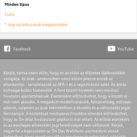
Minden típus
Trafic
* Jogi nyilatkozatok megjelenítése
Facebook
YouTube
Kérjük, tartsa szem előtt, hogy ez az oldal az előzetes tájékozódást
szolgálja. Az árak- amennyiben nincs külön jelezve ennek az
ellenkezője - tartalmazzák az ÁFÁ-t és a regisztrációs adót. Az átírás
költségei külön fizetendők. A fent közölt hirdetés nem minősül
hivatalos ajánlattételnek. Esetenként előfordulhat, hogy a közölt ár
már nem aktuális. A megadott modellvariációk, felszereltség, műszaki
adatok, valamint az árak tekintetében a tévedés és a változtatás jogát
fenntartjuk. A hirdetések rendszeres frissítése ellenére előfordulhat,
hogy az Ön által kiválasztott gépkocsi már elkelt. Az előbbi esetekért
és az esetleges elírásokért jogi felelősséget nem vállalunk. Kérjük,
vegye fel a kapcsolatot az Ön Das WeltAuto-partnerével annak
érdekében, hogy megkapja tőle a tényleges és teljes körű ajánlatát.