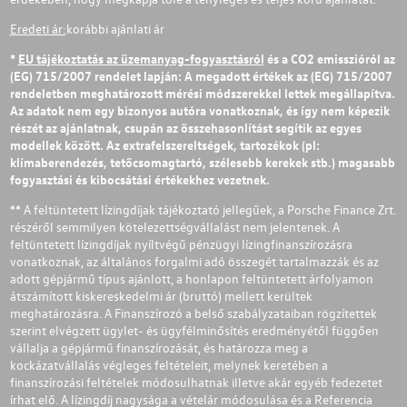
Eredeti ár:
korábbi ajánlati ár
*
EU tájékoztatás az üzemanyag-fogyasztásról
és a CO2 emisszióról az
(EG) 715/2007 rendelet lapján: A megadott értékek az (EG) 715/2007
rendeletben meghatározott mérési módszerekkel lettek megállapítva.
Az adatok nem egy bizonyos autóra vonatkoznak, és így nem képezik
részét az ajánlatnak, csupán az összehasonlítást segítik az egyes
modellek között. Az extrafelszereltségek, tartozékok (pl:
klímaberendezés, tetőcsomagtartó, szélesebb kerekek stb.) magasabb
fogyasztási és kibocsátási értékekhez vezetnek.
** A feltüntetett lízingdíjak tájékoztató jellegűek, a Porsche Finance Zrt.
részéről semmilyen kötelezettségvállalást nem jelentenek. A
feltüntetett lízingdíjak nyíltvégű pénzügyi lízingfinanszírozásra
vonatkoznak, az általános forgalmi adó összegét tartalmazzák és az
adott gépjármű típus ajánlott, a honlapon feltüntetett árfolyamon
átszámított kiskereskedelmi ár (bruttó) mellett kerültek
meghatározásra. A Finanszírozó a belső szabályzataiban rögzítettek
szerint elvégzett ügylet- és ügyfélminősítés eredményétől függően
vállalja a gépjármű finanszírozását, és határozza meg a
kockázatvállalás végleges feltételeit, melynek keretében a
finanszírozási feltételek módosulhatnak illetve akár egyéb fedezetet
írhat elő. A lízingdíj nagysága a vételár módosulása és a Referencia