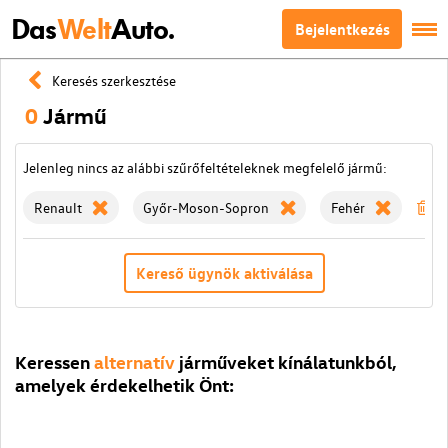
Das
Welt
Auto.
Bejelentkezés
Keresés szerkesztése
0
Jármű
Jelenleg nincs az alábbi szűrőfeltételeknek megfelelő jármű:
Renault
Győr-Moson-Sopron
Fehér
Sz
Kereső ügynök aktiválása
Keressen
alternatív
járműveket kínálatunkból,
amelyek érdekelhetik Önt: