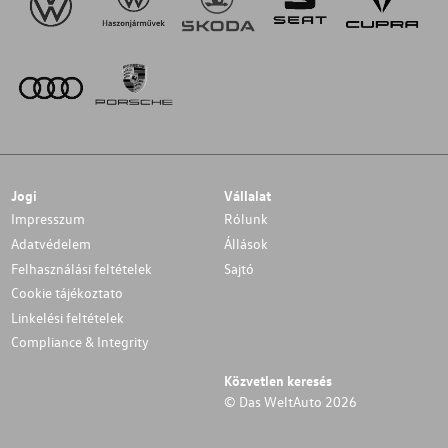
Jogi
Vállalat
Impresszum
Rólunk
Adatvédelem
Állások
Felhasználási feltételek
Sajtó
Cookie tájékoztato
Linkelési feltételek
Compliance & Integrity
Közvetlen keresés
© Das WeltAuto 2026