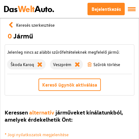
Das
Welt
Auto.
Bejelentkezés
Keresés szerkesztése
0
Jármű
Jelenleg nincs az alábbi szűrőfeltételeknek megfelelő jármű:
Škoda Karoq
Veszprém
Szűrök törlése
Kereső ügynök aktiválása
Keressen
alternatív
járműveket kínálatunkból,
amelyek érdekelhetik Önt:
* Jogi nyilatkozatok megjelenítése