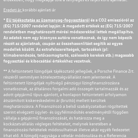
Eredeti ár:
korábbi ajánlati ár
*
EU tájékoztatás az üzemanyag-fogyasztásról
és a CO2 emisszióról az
(EG) 715/2007 rendelet lapján: A megadott értékek az (EG) 715/2007
rendeletben meghatározott mérési módszerekkel lettek megállapítva.
Az adatok nem egy bizonyos autóra vonatkoznak, és így nem képezik
részét az ajánlatnak, csupán az összehasonlítást segítik az egyes
modellek között. Az extrafelszereltségek, tartozékok (pl:
klímaberendezés, tetőcsomagtartó, szélesebb kerekek stb.) magasabb
fogyasztási és kibocsátási értékekhez vezetnek.
** A feltüntetett lízingdíjak tájékoztató jellegűek, a Porsche Finance Zrt.
részéről semmilyen kötelezettségvállalást nem jelentenek. A
feltüntetett lízingdíjak nyíltvégű pénzügyi lízingfinanszírozásra
vonatkoznak, az általános forgalmi adó összegét tartalmazzák és az
adott gépjármű típus ajánlott, a honlapon feltüntetett árfolyamon
átszámított kiskereskedelmi ár (bruttó) mellett kerültek
meghatározásra. A Finanszírozó a belső szabályzataiban rögzítettek
szerint elvégzett ügylet- és ügyfélminősítés eredményétől függően
vállalja a gépjármű finanszírozását, és határozza meg a
kockázatvállalás végleges feltételeit, melynek keretében a
finanszírozási feltételek módosulhatnak illetve akár egyéb fedezetet
írhat elő. A lízingdíj nagysága a vételár módosulása és a Referencia