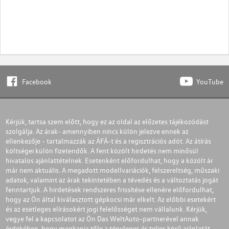
Facebook
YouTube
Kérjük, tartsa szem előtt, hogy ez az oldal az előzetes tájékozódást
szolgálja. Az árak- amennyiben nincs külön jelezve ennek az
ellenkezője - tartalmazzák az ÁFÁ-t és a regisztrációs adót. Az átírás
költségei külön fizetendők. A fent közölt hirdetés nem minősül
hivatalos ajánlattételnek. Esetenként előfordulhat, hogy a közölt ár
már nem aktuális. A megadott modellvariációk, felszereltség, műszaki
adatok, valamint az árak tekintetében a tévedés és a változtatás jogát
fenntartjuk. A hirdetések rendszeres frissítése ellenére előfordulhat,
hogy az Ön által kiválasztott gépkocsi már elkelt. Az előbbi esetekért
és az esetleges elírásokért jogi felelősséget nem vállalunk. Kérjük,
vegye fel a kapcsolatot az Ön Das WeltAuto-partnerével annak
érdekében, hogy megkapja tőle a tényleges és teljes körű ajánlatát.