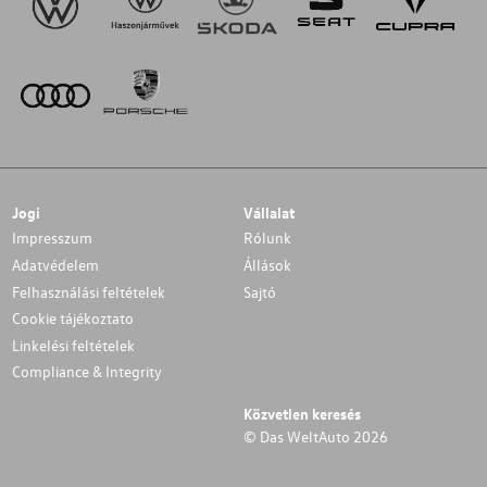
Jogi
Vállalat
Impresszum
Rólunk
Adatvédelem
Állások
Felhasználási feltételek
Sajtó
Cookie tájékoztato
Linkelési feltételek
Compliance & Integrity
Közvetlen keresés
© Das WeltAuto 2026