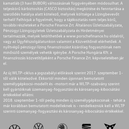
kamatláb (3 havi BUBOR) változásának függvényében módosulhat. A
teljeskörű kárbiztosítás (CASCO biztosítás) megkötése és fenntartása a
szerződés hatálya alatt kötelező, melynek költsége a Lízingbevevőt
terheli! Felhívjuk a figyelmét, hogy a tájékoztatás nem teljes körű,
további részleteket a Porsche Finance Zrt. Általános Üzletszabályzata,
Pénzügyi Lízingügyletek Üzletszabályzata és Hirdetményei
tartalmazzák, melyek letölthetőek a
www.porschefinance.hu
oldalról,
vagy az Ügyfélszolgálatunkon valamint a Közvetítőnél elérhetőek. A
nyíltvégű pénzügyi lízing finanszírozást kizárólag fogyasztónak nem
minősülő személyek vehetik igénybe. A Porsche Hungária Kft. a
finanszírozás közvetítőjeként a Porsche Finance Zrt. képviseletében jár
el.
Az új WLTP-ciklus a jogszabályi előírások szerint 2017. szeptember 1-
től válik kötelezővé. Ekkortól minden újonnan bemutatott
személygépkocsi-modellt és -motort már a WLTP-szabvány szerint
kell gyártóiknak üzemanyag-fogyasztási és károsanyag-kibocsátási
értékekkel ellátni.
2018. szeptember 1-től pedig minden új személygépkocsinak - tehát a
már korábban bemutatott modelleknek is - rendelkezniük kell a WLTP
szerinti üzemanyag-fogyasztási és károsanyag-kibocsátási értékekkel.