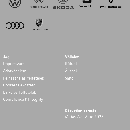
Jogi
Vállalat
Impresszum
Rólunk
Adatvédelem
Állások
Felhasználási feltételek
Sajtó
Cookie tájékoztato
Linkelési feltételek
Compliance & Integrity
Közvetlen keresés
© Das WeltAuto 2026