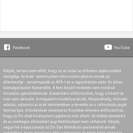
Facebook
YouTube
Kérjük, tartsa szem előtt, hogy ez az oldal az előzetes tájékozódást
szolgálja. Az árak- amennyiben nincs külön jelezve ennek az
ellenkezője - tartalmazzák az ÁFÁ-t és a regisztrációs adót. Az átírás
költségei külön fizetendők. A fent közölt hirdetés nem minősül
hivatalos ajánlattételnek. Esetenként előfordulhat, hogy a közölt ár
már nem aktuális. A megadott modellvariációk, felszereltség, műszaki
adatok, valamint az árak tekintetében a tévedés és a változtatás jogát
fenntartjuk. A hirdetések rendszeres frissítése ellenére előfordulhat,
hogy az Ön által kiválasztott gépkocsi már elkelt. Az előbbi esetekért
és az esetleges elírásokért jogi felelősséget nem vállalunk. Kérjük,
vegye fel a kapcsolatot az Ön Das WeltAuto-partnerével annak
érdekében, hogy megkapja tőle a tényleges és teljes körű ajánlatát.