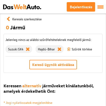
Das
Welt
Auto.
Bejelentkezés
Keresés szerkesztése
0
Jármű
Jelenleg nincs az alábbi szűrőfeltételeknek megfelelő jármű:
Suzuki SX4
Hajdú-Bihar
Szűrök törlése
Kereső ügynök aktiválása
Keressen
alternatív
járműveket kínálatunkból,
amelyek érdekelhetik Önt:
* Jogi nyilatkozatok megjelenítése