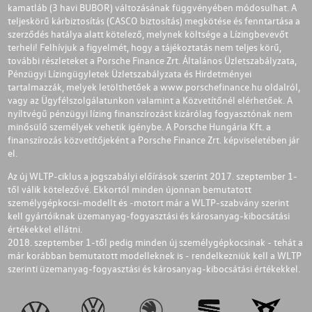
kamatláb (3 havi BUBOR) változásának függvényében módosulhat. A
teljeskörű kárbiztosítás (CASCO biztosítás) megkötése és fenntartása a
szerződés hatálya alatt kötelező, melynek költsége a Lízingbevevőt
terheli! Felhívjuk a figyelmét, hogy a tájékoztatás nem teljes körű,
további részleteket a Porsche Finance Zrt. Általános Üzletszabályzata,
Pénzügyi Lízingügyletek Üzletszabályzata és Hirdetményei
tartalmazzák, melyek letölthetőek a
www.porschefinance.hu
oldalról,
vagy az Ügyfélszolgálatunkon valamint a Közvetítőnél elérhetőek. A
nyíltvégű pénzügyi lízing finanszírozást kizárólag fogyasztónak nem
minősülő személyek vehetik igénybe. A Porsche Hungária Kft. a
finanszírozás közvetítőjeként a Porsche Finance Zrt. képviseletében jár
el.
Az új WLTP-ciklus a jogszabályi előírások szerint 2017. szeptember 1-
től válik kötelezővé. Ekkortól minden újonnan bemutatott
személygépkocsi-modellt és -motort már a WLTP-szabvány szerint
kell gyártóiknak üzemanyag-fogyasztási és károsanyag-kibocsátási
értékekkel ellátni.
2018. szeptember 1-től pedig minden új személygépkocsinak - tehát a
már korábban bemutatott modelleknek is - rendelkezniük kell a WLTP
szerinti üzemanyag-fogyasztási és károsanyag-kibocsátási értékekkel.