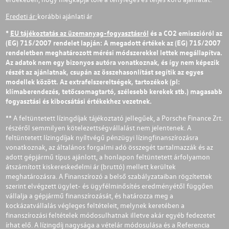
Eredeti ár:
korábbi ajánlati ár
*
EU tájékoztatás az üzemanyag-fogyasztásról
és a CO2 emisszióról az
(EG) 715/2007 rendelet lapján: A megadott értékek az (EG) 715/2007
rendeletben meghatározott mérési módszerekkel lettek megállapítva.
Az adatok nem egy bizonyos autóra vonatkoznak, és így nem képezik
részét az ajánlatnak, csupán az összehasonlítást segítik az egyes
modellek között. Az extrafelszereltségek, tartozékok (pl:
klímaberendezés, tetőcsomagtartó, szélesebb kerekek stb.) magasabb
fogyasztási és kibocsátási értékekhez vezetnek.
** A feltüntetett lízingdíjak tájékoztató jellegűek, a Porsche Finance Zrt.
részéről semmilyen kötelezettségvállalást nem jelentenek. A
feltüntetett lízingdíjak nyíltvégű pénzügyi lízingfinanszírozásra
vonatkoznak, az általános forgalmi adó összegét tartalmazzák és az
adott gépjármű típus ajánlott, a honlapon feltüntetett árfolyamon
átszámított kiskereskedelmi ár (bruttó) mellett kerültek
meghatározásra. A Finanszírozó a belső szabályzataiban rögzítettek
szerint elvégzett ügylet- és ügyfélminősítés eredményétől függően
vállalja a gépjármű finanszírozását, és határozza meg a
kockázatvállalás végleges feltételeit, melynek keretében a
finanszírozási feltételek módosulhatnak illetve akár egyéb fedezetet
írhat elő. A lízingdíj nagysága a vételár módosulása és a Referencia