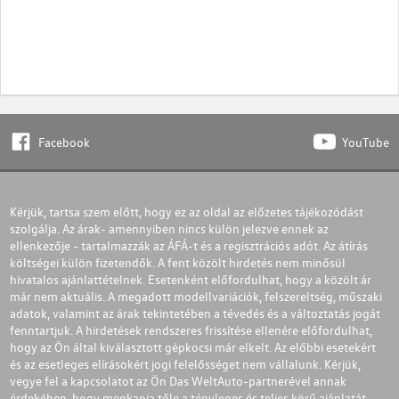
Facebook
YouTube
Kérjük, tartsa szem előtt, hogy ez az oldal az előzetes tájékozódást
szolgálja. Az árak- amennyiben nincs külön jelezve ennek az
ellenkezője - tartalmazzák az ÁFÁ-t és a regisztrációs adót. Az átírás
költségei külön fizetendők. A fent közölt hirdetés nem minősül
hivatalos ajánlattételnek. Esetenként előfordulhat, hogy a közölt ár
már nem aktuális. A megadott modellvariációk, felszereltség, műszaki
adatok, valamint az árak tekintetében a tévedés és a változtatás jogát
fenntartjuk. A hirdetések rendszeres frissítése ellenére előfordulhat,
hogy az Ön által kiválasztott gépkocsi már elkelt. Az előbbi esetekért
és az esetleges elírásokért jogi felelősséget nem vállalunk. Kérjük,
vegye fel a kapcsolatot az Ön Das WeltAuto-partnerével annak
érdekében, hogy megkapja tőle a tényleges és teljes körű ajánlatát.