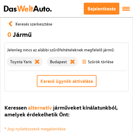
Das
Welt
Auto.
Bejelentkezés
Keresés szerkesztése
0
Jármű
Jelenleg nincs az alábbi szűrőfeltételeknek megfelelő jármű:
Toyota Yaris
Budapest
Szűrök törlése
Kereső ügynök aktiválása
Keressen
alternatív
járműveket kínálatunkból,
amelyek érdekelhetik Önt:
* Jogi nyilatkozatok megjelenítése