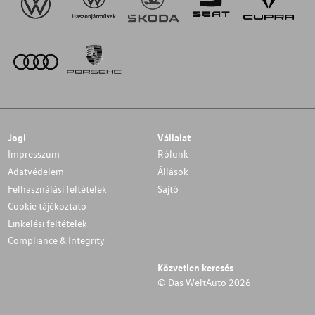
Jogi
Vállalat
Impresszum
Rólunk
Adatvédelem
Állások
Felhasználási feltételek
Sajtó
Cookie tájékoztato
Linkelési feltételek
Compliance & Integrity
Közvetlen keresés
© Das WeltAuto 2026