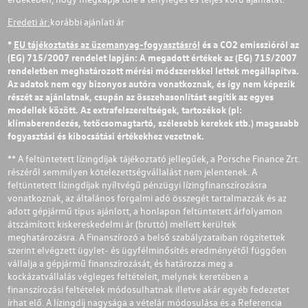
Eredeti ár:
korábbi ajánlati ár
*
EU tájékoztatás az üzemanyag-fogyasztásról
és a CO2 emisszióról az
(EG) 715/2007 rendelet lapján: A megadott értékek az (EG) 715/2007
rendeletben meghatározott mérési módszerekkel lettek megállapítva.
Az adatok nem egy bizonyos autóra vonatkoznak, és így nem képezik
részét az ajánlatnak, csupán az összehasonlítást segítik az egyes
modellek között. Az extrafelszereltségek, tartozékok (pl:
klímaberendezés, tetőcsomagtartó, szélesebb kerekek stb.) magasabb
fogyasztási és kibocsátási értékekhez vezetnek.
** A feltüntetett lízingdíjak tájékoztató jellegűek, a Porsche Finance Zrt.
részéről semmilyen kötelezettségvállalást nem jelentenek. A
feltüntetett lízingdíjak nyíltvégű pénzügyi lízingfinanszírozásra
vonatkoznak, az általános forgalmi adó összegét tartalmazzák és az
adott gépjármű típus ajánlott, a honlapon feltüntetett árfolyamon
átszámított kiskereskedelmi ár (bruttó) mellett kerültek
meghatározásra. A Finanszírozó a belső szabályzataiban rögzítettek
szerint elvégzett ügylet- és ügyfélminősítés eredményétől függően
vállalja a gépjármű finanszírozását, és határozza meg a
kockázatvállalás végleges feltételeit, melynek keretében a
finanszírozási feltételek módosulhatnak illetve akár egyéb fedezetet
írhat elő. A lízingdíj nagysága a vételár módosulása és a Referencia