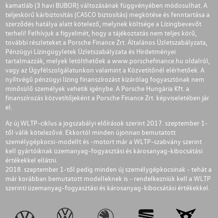
kamatláb (3 havi BUBOR) változásának függvényében módosulhat. A
teljeskörű kárbiztosítás (CASCO biztosítás) megkötése és fenntartása a
szerződés hatálya alatt kötelező, melynek költsége a Lízingbevevőt
terheli! Felhívjuk a figyelmét, hogy a tájékoztatás nem teljes körű,
további részleteket a Porsche Finance Zrt. Általános Üzletszabályzata,
Pénzügyi Lízingügyletek Üzletszabályzata és Hirdetményei
tartalmazzák, melyek letölthetőek a
www.porschefinance.hu
oldalról,
vagy az Ügyfélszolgálatunkon valamint a Közvetítőnél elérhetőek. A
nyíltvégű pénzügyi lízing finanszírozást kizárólag fogyasztónak nem
minősülő személyek vehetik igénybe. A Porsche Hungária Kft. a
finanszírozás közvetítőjeként a Porsche Finance Zrt. képviseletében jár
el.
Az új WLTP-ciklus a jogszabályi előírások szerint 2017. szeptember 1-
től válik kötelezővé. Ekkortól minden újonnan bemutatott
személygépkocsi-modellt és -motort már a WLTP-szabvány szerint
kell gyártóiknak üzemanyag-fogyasztási és károsanyag-kibocsátási
értékekkel ellátni.
2018. szeptember 1-től pedig minden új személygépkocsinak - tehát a
már korábban bemutatott modelleknek is - rendelkezniük kell a WLTP
szerinti üzemanyag-fogyasztási és károsanyag-kibocsátási értékekkel.