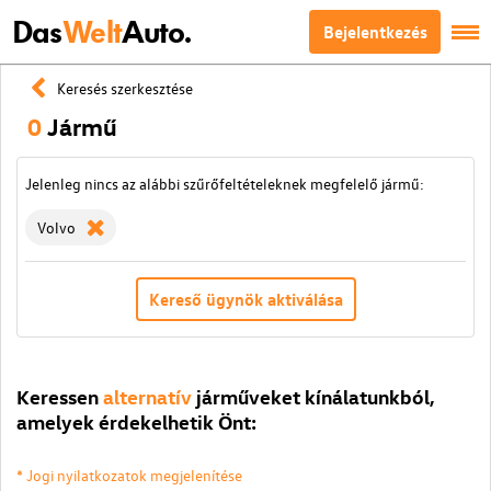
Das
Welt
Auto.
Bejelentkezés
Keresés szerkesztése
0
Jármű
Jelenleg nincs az alábbi szűrőfeltételeknek megfelelő jármű:
Volvo
Kereső ügynök aktiválása
Keressen
alternatív
járműveket kínálatunkból,
amelyek érdekelhetik Önt:
* Jogi nyilatkozatok megjelenítése