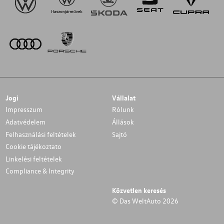
Jogi
Vállalat
Impresszum
Rólunk
Adatvédelem
Állások
Felhasználási feltételek
Sajtó
Cookie tájékoztato
Linkelési feltételek
Compliance & Integrity
Közvetlen keresés
© Das WeltAuto 2026