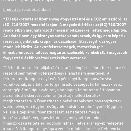
Eredeti ár:
korábbi ajánlati ár
*
EU tájékoztatás az üzemanyag-fogyasztásról
és a CO2 emisszióról az
(EG) 715/2007 rendelet lapján: A megadott értékek az (EG) 715/2007
rendeletben meghatározott mérési módszerekkel lettek megállapítva.
Az adatok nem egy bizonyos autóra vonatkoznak, és így nem képezik
részét az ajánlatnak, csupán az összehasonlítást segítik az egyes
modellek között. Az extrafelszereltségek, tartozékok (pl:
klímaberendezés, tetőcsomagtartó, szélesebb kerekek stb.) magasabb
fogyasztási és kibocsátási értékekhez vezetnek.
** A feltüntetett lízingdíjak tájékoztató jellegűek, a Porsche Finance Zrt.
részéről semmilyen kötelezettségvállalást nem jelentenek. A
feltüntetett lízingdíjak nyíltvégű pénzügyi lízingfinanszírozásra
vonatkoznak, az általános forgalmi adó összegét tartalmazzák és az
adott gépjármű típus ajánlott, a honlapon feltüntetett árfolyamon
átszámított kiskereskedelmi ár (bruttó) mellett kerültek
meghatározásra. A Finanszírozó a belső szabályzataiban rögzítettek
szerint elvégzett ügylet- és ügyfélminősítés eredményétől függően
vállalja a gépjármű finanszírozását, és határozza meg a
kockázatvállalás végleges feltételeit, melynek keretében a
finanszírozási feltételek módosulhatnak illetve akár egyéb fedezetet
írhat elő. A lízingdíj nagysága a vételár módosulása és a Referencia