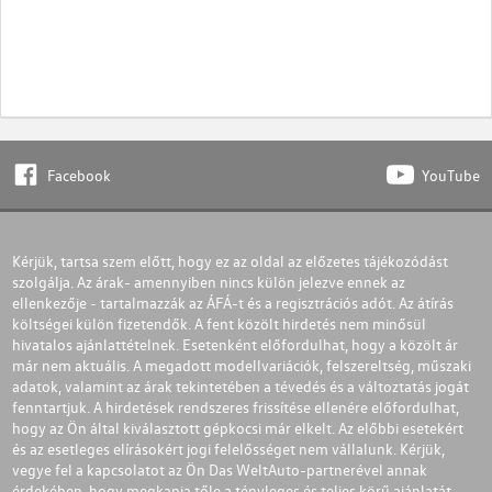
Facebook
YouTube
Kérjük, tartsa szem előtt, hogy ez az oldal az előzetes tájékozódást
szolgálja. Az árak- amennyiben nincs külön jelezve ennek az
ellenkezője - tartalmazzák az ÁFÁ-t és a regisztrációs adót. Az átírás
költségei külön fizetendők. A fent közölt hirdetés nem minősül
hivatalos ajánlattételnek. Esetenként előfordulhat, hogy a közölt ár
már nem aktuális. A megadott modellvariációk, felszereltség, műszaki
adatok, valamint az árak tekintetében a tévedés és a változtatás jogát
fenntartjuk. A hirdetések rendszeres frissítése ellenére előfordulhat,
hogy az Ön által kiválasztott gépkocsi már elkelt. Az előbbi esetekért
és az esetleges elírásokért jogi felelősséget nem vállalunk. Kérjük,
vegye fel a kapcsolatot az Ön Das WeltAuto-partnerével annak
érdekében, hogy megkapja tőle a tényleges és teljes körű ajánlatát.