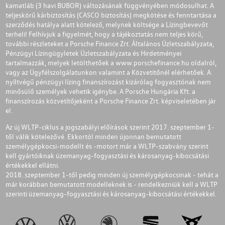
kamatláb (3 havi BUBOR) változásának függvényében módosulhat. A
teljeskörű kárbiztosítás (CASCO biztosítás) megkötése és fenntartása a
szerződés hatálya alatt kötelező, melynek költsége a Lízingbevevőt
terheli! Felhívjuk a figyelmét, hogy a tájékoztatás nem teljes körű,
további részleteket a Porsche Finance Zrt. Általános Üzletszabályzata,
Pénzügyi Lízingügyletek Üzletszabályzata és Hirdetményei
tartalmazzák, melyek letölthetőek a
www.porschefinance.hu
oldalról,
vagy az Ügyfélszolgálatunkon valamint a Közvetítőnél elérhetőek. A
nyíltvégű pénzügyi lízing finanszírozást kizárólag fogyasztónak nem
minősülő személyek vehetik igénybe. A Porsche Hungária Kft. a
finanszírozás közvetítőjeként a Porsche Finance Zrt. képviseletében jár
el.
Az új WLTP-ciklus a jogszabályi előírások szerint 2017. szeptember 1-
től válik kötelezővé. Ekkortól minden újonnan bemutatott
személygépkocsi-modellt és -motort már a WLTP-szabvány szerint
kell gyártóiknak üzemanyag-fogyasztási és károsanyag-kibocsátási
értékekkel ellátni.
2018. szeptember 1-től pedig minden új személygépkocsinak - tehát a
már korábban bemutatott modelleknek is - rendelkezniük kell a WLTP
szerinti üzemanyag-fogyasztási és károsanyag-kibocsátási értékekkel.