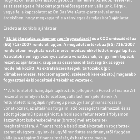
és az esetleges elírásokért jogi felelősséget nem vállalunk. Kérjük,
vegye fel a kapcsolatot az Ön Das WeltAuto-partnerével annak
érdekében, hogy megkapja tőle a tényleges és teljes körű ajánlatát.
Eredeti ár:
korábbi ajánlati ár
*
EU tájékoztatás az üzemanyag-fogyasztásról
és a CO2 emisszióról az
(EG) 715/2007 rendelet lapján: A megadott értékek az (EG) 715/2007
rendeletben meghatározott mérési módszerekkel lettek megállapítva.
Az adatok nem egy bizonyos autóra vonatkoznak, és így nem képezik
részét az ajánlatnak, csupán az összehasonlítást segítik az egyes
modellek között. Az extrafelszereltségek, tartozékok (pl:
klímaberendezés, tetőcsomagtartó, szélesebb kerekek stb.) magasabb
fogyasztási és kibocsátási értékekhez vezetnek.
** A feltüntetett lízingdíjak tájékoztató jellegűek, a Porsche Finance Zrt.
részéről semmilyen kötelezettségvállalást nem jelentenek. A
feltüntetett lízingdíjak nyíltvégű pénzügyi lízingfinanszírozásra
vonatkoznak, az általános forgalmi adó összegét tartalmazzák és az
adott gépjármű típus ajánlott, a honlapon feltüntetett árfolyamon
átszámított kiskereskedelmi ár (bruttó) mellett kerültek
meghatározásra. A Finanszírozó a belső szabályzataiban rögzítettek
szerint elvégzett ügylet- és ügyfélminősítés eredményétől függően
vállalja a gépjármű finanszírozását, és határozza meg a