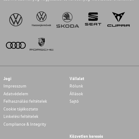
Jogi
Vállalat
Impresszum
Rólunk
Adatvédelem
Állások
Felhasználási feltételek
Sajtó
Cookie tájékoztato
Linkelési feltételek
Compliance & Integrity
Közvetlen keresés