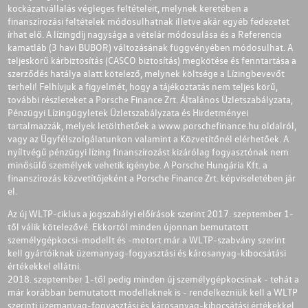
kockázatvállalás végleges feltételeit, melynek keretében a
finanszírozási feltételek módosulhatnak illetve akár egyéb fedezetet
írhat elő. A lízingdíj nagysága a vételár módosulása és a Referencia
kamatláb (3 havi BUBOR) változásának függvényében módosulhat. A
teljeskörű kárbiztosítás (CASCO biztosítás) megkötése és fenntartása a
szerződés hatálya alatt kötelező, melynek költsége a Lízingbevevőt
terheli! Felhívjuk a figyelmét, hogy a tájékoztatás nem teljes körű,
további részleteket a Porsche Finance Zrt. Általános Üzletszabályzata,
Pénzügyi Lízingügyletek Üzletszabályzata és Hirdetményei
tartalmazzák, melyek letölthetőek a
www.porschefinance.hu
oldalról,
vagy az Ügyfélszolgálatunkon valamint a Közvetítőnél elérhetőek. A
nyíltvégű pénzügyi lízing finanszírozást kizárólag fogyasztónak nem
minősülő személyek vehetik igénybe. A Porsche Hungária Kft. a
finanszírozás közvetítőjeként a Porsche Finance Zrt. képviseletében jár
el.
Az új WLTP-ciklus a jogszabályi előírások szerint 2017. szeptember 1-
től válik kötelezővé. Ekkortól minden újonnan bemutatott
személygépkocsi-modellt és -motort már a WLTP-szabvány szerint
kell gyártóiknak üzemanyag-fogyasztási és károsanyag-kibocsátási
értékekkel ellátni.
2018. szeptember 1-től pedig minden új személygépkocsinak - tehát a
már korábban bemutatott modelleknek is - rendelkezniük kell a WLTP
szerinti üzemanyag-fogyasztási és károsanyag-kibocsátási értékekkel.