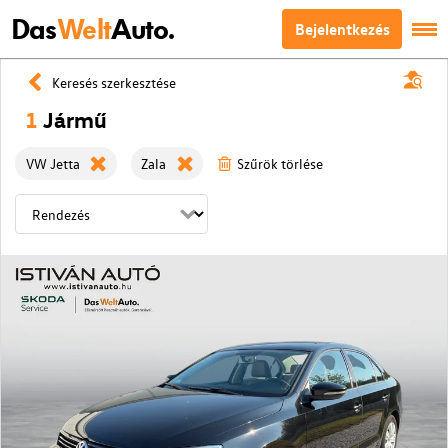
Das
Welt
Auto.
Bejelentkezés
Keresés szerkesztése
1
Jármű
VW Jetta
Zala
Szűrök törlése