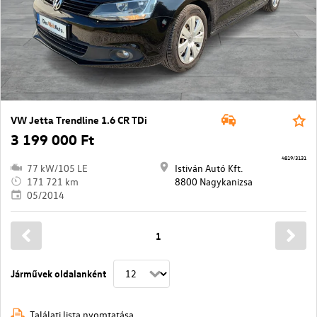
VW Jetta Trendline 1.6 CR TDi
3 199 000 Ft
4819/3131
77 kW/105 LE
Istiván Autó Kft.
171 721 km
8800 Nagykanizsa
05/2014
1
Járművek oldalanként
Találati lista nyomtatása