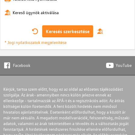
Kereső ügynök aktiválása
Keresés szerkesztése
* Jogi nyilatkozatok megjelenítése
Facebook
YouTube
Kérjük, tartsa szem előtt, hogy ez az oldal az előzetes tájékozódást
szolgálja. Az árak- amennyiben nincs külön jelezve ennek az
ellenkezője - tartalmazzák az ÁFÁ-t és a regisztrációs adót. Az átírás
költségei külön fizetendők. A fent közölt hirdetés nem minősül
hivatalos ajánlattételnek. Esetenként előfordulhat, hogy a közölt ár
már nem aktuális. A megadott modellvariációk, felszereltség, műszaki
adatok, valamint az árak tekintetében a tévedés és a változtatás jogát
fenntartjuk. A hirdetések rendszeres frissítése ellenére előfordulhat,
hogy az Ön által kiválasztott gépkocsi már elkelt. Az előbbi esetekért