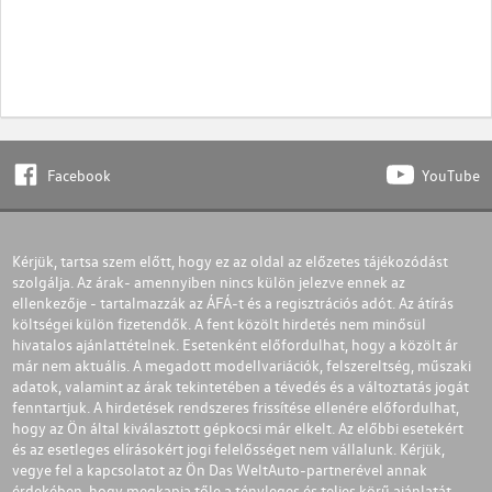
Facebook
YouTube
Kérjük, tartsa szem előtt, hogy ez az oldal az előzetes tájékozódást
szolgálja. Az árak- amennyiben nincs külön jelezve ennek az
ellenkezője - tartalmazzák az ÁFÁ-t és a regisztrációs adót. Az átírás
költségei külön fizetendők. A fent közölt hirdetés nem minősül
hivatalos ajánlattételnek. Esetenként előfordulhat, hogy a közölt ár
már nem aktuális. A megadott modellvariációk, felszereltség, műszaki
adatok, valamint az árak tekintetében a tévedés és a változtatás jogát
fenntartjuk. A hirdetések rendszeres frissítése ellenére előfordulhat,
hogy az Ön által kiválasztott gépkocsi már elkelt. Az előbbi esetekért
és az esetleges elírásokért jogi felelősséget nem vállalunk. Kérjük,
vegye fel a kapcsolatot az Ön Das WeltAuto-partnerével annak
érdekében, hogy megkapja tőle a tényleges és teljes körű ajánlatát.