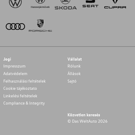
Jogi
Vállalat
Impresszum
Rólunk
Adatvédelem
Állások
Felhasználási feltételek
Sajtó
Cookie tájékoztato
Linkelési feltételek
Compliance & Integrity
Közvetlen keresés
© Das WeltAuto 2026