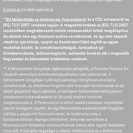
Eredeti ár:
korábbi ajánlati ár
*
EU tájékoztatás az üzemanyag-fogyasztásról
és a CO2 emisszióról az
(EG) 715/2007 rendelet lapján: A megadott értékek az (EG) 715/2007
rendeletben meghatározott mérési módszerekkel lettek megállapítva.
Az adatok nem egy bizonyos autóra vonatkoznak, és így nem képezik
részét az ajánlatnak, csupán az összehasonlítást segítik az egyes
modellek között. Az extrafelszereltségek, tartozékok (pl:
klímaberendezés, tetőcsomagtartó, szélesebb kerekek stb.) magasabb
fogyasztási és kibocsátási értékekhez vezetnek.
** A feltüntetett lízingdíjak tájékoztató jellegűek, a Porsche Finance Zrt.
részéről semmilyen kötelezettségvállalást nem jelentenek. A
feltüntetett lízingdíjak nyíltvégű pénzügyi lízingfinanszírozásra
vonatkoznak, az általános forgalmi adó összegét tartalmazzák és az
adott gépjármű típus ajánlott, a honlapon feltüntetett árfolyamon
átszámított kiskereskedelmi ár (bruttó) mellett kerültek
meghatározásra. A Finanszírozó a belső szabályzataiban rögzítettek
szerint elvégzett ügylet- és ügyfélminősítés eredményétől függően
vállalja a gépjármű finanszírozását, és határozza meg a
kockázatvállalás végleges feltételeit, melynek keretében a
finanszírozási feltételek módosulhatnak illetve akár egyéb fedezetet
írhat elő. A lízingdíj nagysága a vételár módosulása és a Referencia