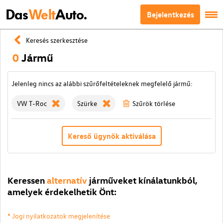
Das
Welt
Auto.
Bejelentkezés
Keresés szerkesztése
0
Jármű
Jelenleg nincs az alábbi szűrőfeltételeknek megfelelő jármű:
VW T-Roc
Szürke
Szűrök törlése
Kereső ügynök aktiválása
Keressen
alternatív
járműveket kínálatunkból,
amelyek érdekelhetik Önt:
* Jogi nyilatkozatok megjelenítése