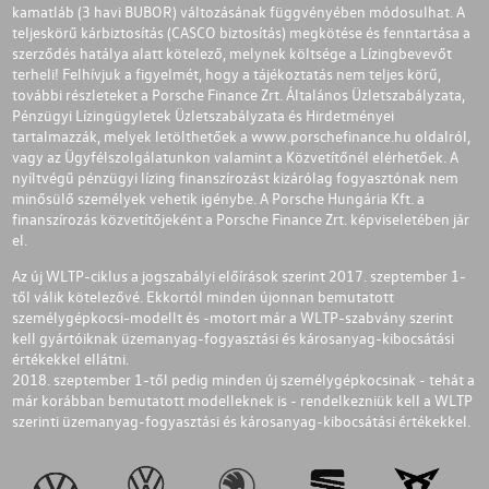
kamatláb (3 havi BUBOR) változásának függvényében módosulhat. A
teljeskörű kárbiztosítás (CASCO biztosítás) megkötése és fenntartása a
szerződés hatálya alatt kötelező, melynek költsége a Lízingbevevőt
terheli! Felhívjuk a figyelmét, hogy a tájékoztatás nem teljes körű,
további részleteket a Porsche Finance Zrt. Általános Üzletszabályzata,
Pénzügyi Lízingügyletek Üzletszabályzata és Hirdetményei
tartalmazzák, melyek letölthetőek a
www.porschefinance.hu
oldalról,
vagy az Ügyfélszolgálatunkon valamint a Közvetítőnél elérhetőek. A
nyíltvégű pénzügyi lízing finanszírozást kizárólag fogyasztónak nem
minősülő személyek vehetik igénybe. A Porsche Hungária Kft. a
finanszírozás közvetítőjeként a Porsche Finance Zrt. képviseletében jár
el.
Az új WLTP-ciklus a jogszabályi előírások szerint 2017. szeptember 1-
től válik kötelezővé. Ekkortól minden újonnan bemutatott
személygépkocsi-modellt és -motort már a WLTP-szabvány szerint
kell gyártóiknak üzemanyag-fogyasztási és károsanyag-kibocsátási
értékekkel ellátni.
2018. szeptember 1-től pedig minden új személygépkocsinak - tehát a
már korábban bemutatott modelleknek is - rendelkezniük kell a WLTP
szerinti üzemanyag-fogyasztási és károsanyag-kibocsátási értékekkel.