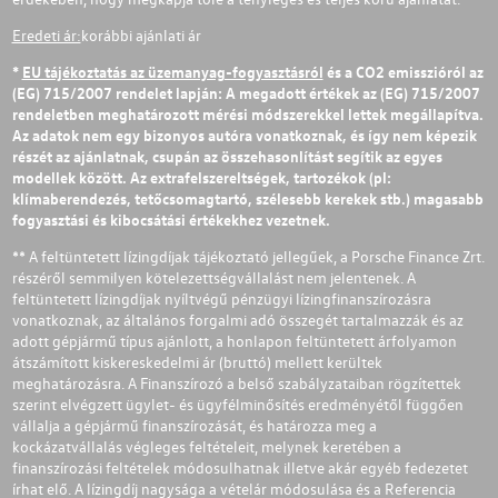
Eredeti ár:
korábbi ajánlati ár
*
EU tájékoztatás az üzemanyag-fogyasztásról
és a CO2 emisszióról az
(EG) 715/2007 rendelet lapján: A megadott értékek az (EG) 715/2007
rendeletben meghatározott mérési módszerekkel lettek megállapítva.
Az adatok nem egy bizonyos autóra vonatkoznak, és így nem képezik
részét az ajánlatnak, csupán az összehasonlítást segítik az egyes
modellek között. Az extrafelszereltségek, tartozékok (pl:
klímaberendezés, tetőcsomagtartó, szélesebb kerekek stb.) magasabb
fogyasztási és kibocsátási értékekhez vezetnek.
** A feltüntetett lízingdíjak tájékoztató jellegűek, a Porsche Finance Zrt.
részéről semmilyen kötelezettségvállalást nem jelentenek. A
feltüntetett lízingdíjak nyíltvégű pénzügyi lízingfinanszírozásra
vonatkoznak, az általános forgalmi adó összegét tartalmazzák és az
adott gépjármű típus ajánlott, a honlapon feltüntetett árfolyamon
átszámított kiskereskedelmi ár (bruttó) mellett kerültek
meghatározásra. A Finanszírozó a belső szabályzataiban rögzítettek
szerint elvégzett ügylet- és ügyfélminősítés eredményétől függően
vállalja a gépjármű finanszírozását, és határozza meg a
kockázatvállalás végleges feltételeit, melynek keretében a
finanszírozási feltételek módosulhatnak illetve akár egyéb fedezetet
írhat elő. A lízingdíj nagysága a vételár módosulása és a Referencia