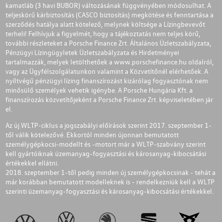
kamatláb (3 havi BUBOR) változásának függvényében módosulhat. A
teljeskörű kárbiztosítás (CASCO biztosítás) megkötése és fenntartása a
szerződés hatálya alatt kötelező, melynek költsége a Lízingbevevőt
terheli! Felhívjuk a figyelmét, hogy a tájékoztatás nem teljes körű,
további részleteket a Porsche Finance Zrt. Általános Üzletszabályzata,
Pénzügyi Lízingügyletek Üzletszabályzata és Hirdetményei
tartalmazzák, melyek letölthetőek a
www.porschefinance.hu
oldalról,
vagy az Ügyfélszolgálatunkon valamint a Közvetítőnél elérhetőek. A
nyíltvégű pénzügyi lízing finanszírozást kizárólag fogyasztónak nem
minősülő személyek vehetik igénybe. A Porsche Hungária Kft. a
finanszírozás közvetítőjeként a Porsche Finance Zrt. képviseletében jár
el.
Az új WLTP-ciklus a jogszabályi előírások szerint 2017. szeptember 1-
től válik kötelezővé. Ekkortól minden újonnan bemutatott
személygépkocsi-modellt és -motort már a WLTP-szabvány szerint
kell gyártóiknak üzemanyag-fogyasztási és károsanyag-kibocsátási
értékekkel ellátni.
2018. szeptember 1-től pedig minden új személygépkocsinak - tehát a
már korábban bemutatott modelleknek is - rendelkezniük kell a WLTP
szerinti üzemanyag-fogyasztási és károsanyag-kibocsátási értékekkel.