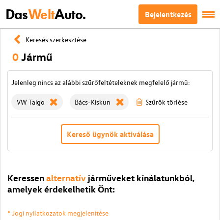
Das
Welt
Auto.
Bejelentkezés
Keresés szerkesztése
0
Jármű
Jelenleg nincs az alábbi szűrőfeltételeknek megfelelő jármű:
VW Taigo
Bács-Kiskun
Szűrök törlése
Kereső ügynök aktiválása
Keressen
alternatív
járműveket kínálatunkból,
amelyek érdekelhetik Önt:
* Jogi nyilatkozatok megjelenítése