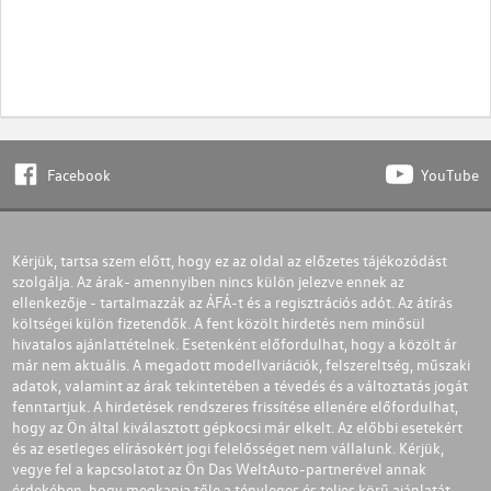
Facebook
YouTube
Kérjük, tartsa szem előtt, hogy ez az oldal az előzetes tájékozódást
szolgálja. Az árak- amennyiben nincs külön jelezve ennek az
ellenkezője - tartalmazzák az ÁFÁ-t és a regisztrációs adót. Az átírás
költségei külön fizetendők. A fent közölt hirdetés nem minősül
hivatalos ajánlattételnek. Esetenként előfordulhat, hogy a közölt ár
már nem aktuális. A megadott modellvariációk, felszereltség, műszaki
adatok, valamint az árak tekintetében a tévedés és a változtatás jogát
fenntartjuk. A hirdetések rendszeres frissítése ellenére előfordulhat,
hogy az Ön által kiválasztott gépkocsi már elkelt. Az előbbi esetekért
és az esetleges elírásokért jogi felelősséget nem vállalunk. Kérjük,
vegye fel a kapcsolatot az Ön Das WeltAuto-partnerével annak
érdekében, hogy megkapja tőle a tényleges és teljes körű ajánlatát.