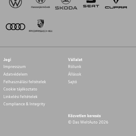
Jogi
Vállalat
Impresszum
Rólunk
Adatvédelem
Állások
Felhasználási feltételek
Sajtó
Cookie tájékoztato
Linkelési feltételek
Compliance & Integrity
Közvetlen keresés
© Das WeltAuto 2026