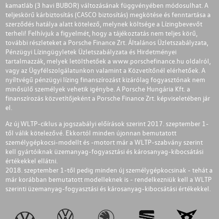
kamatláb (3 havi BUBOR) változásának függvényében módosulhat. A
teljeskörű kárbiztosítás (CASCO biztosítás) megkötése és fenntartása a
szerződés hatálya alatt kötelező, melynek költsége a Lízingbevevőt
terheli! Felhívjuk a figyelmét, hogy a tájékoztatás nem teljes körű,
további részleteket a Porsche Finance Zrt. Általános Üzletszabályzata,
Pénzügyi Lízingügyletek Üzletszabályzata és Hirdetményei
tartalmazzák, melyek letölthetőek a
www.porschefinance.hu
oldalról,
vagy az Ügyfélszolgálatunkon valamint a Közvetítőnél elérhetőek. A
nyíltvégű pénzügyi lízing finanszírozást kizárólag fogyasztónak nem
minősülő személyek vehetik igénybe. A Porsche Hungária Kft. a
finanszírozás közvetítőjeként a Porsche Finance Zrt. képviseletében jár
el.
Az új WLTP-ciklus a jogszabályi előírások szerint 2017. szeptember 1-
től válik kötelezővé. Ekkortól minden újonnan bemutatott
személygépkocsi-modellt és -motort már a WLTP-szabvány szerint
kell gyártóiknak üzemanyag-fogyasztási és károsanyag-kibocsátási
értékekkel ellátni.
2018. szeptember 1-től pedig minden új személygépkocsinak - tehát a
már korábban bemutatott modelleknek is - rendelkezniük kell a WLTP
szerinti üzemanyag-fogyasztási és károsanyag-kibocsátási értékekkel.