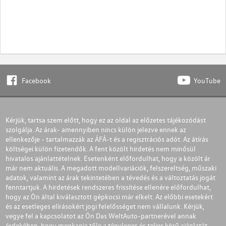
Facebook
YouTube
Kérjük, tartsa szem előtt, hogy ez az oldal az előzetes tájékozódást
szolgálja. Az árak- amennyiben nincs külön jelezve ennek az
ellenkezője - tartalmazzák az ÁFÁ-t és a regisztrációs adót. Az átírás
költségei külön fizetendők. A fent közölt hirdetés nem minősül
hivatalos ajánlattételnek. Esetenként előfordulhat, hogy a közölt ár
már nem aktuális. A megadott modellvariációk, felszereltség, műszaki
adatok, valamint az árak tekintetében a tévedés és a változtatás jogát
fenntartjuk. A hirdetések rendszeres frissítése ellenére előfordulhat,
hogy az Ön által kiválasztott gépkocsi már elkelt. Az előbbi esetekért
és az esetleges elírásokért jogi felelősséget nem vállalunk. Kérjük,
vegye fel a kapcsolatot az Ön Das WeltAuto-partnerével annak
érdekében, hogy megkapja tőle a tényleges és teljes körű ajánlatát.