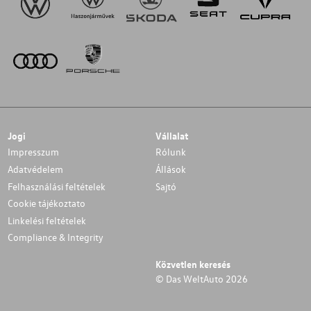
Jogi
Vállalat
Impresszum
Rólunk
Adatvédelem
Állások
Felhasználási feltételek
Sajtó
Cookie tájékoztato
Linkelési feltételek
Compliance & Integrity
Közvetlen keresés
© Das WeltAuto 2026