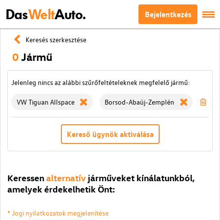
Das
Welt
Auto.
Bejelentkezés
Keresés szerkesztése
0
Jármű
Jelenleg nincs az alábbi szűrőfeltételeknek megfelelő jármű:
VW Tiguan Allspace
Borsod-Abaúj-Zemplén
Szű
Kereső ügynök aktiválása
Keressen
alternatív
járműveket kínálatunkból,
amelyek érdekelhetik Önt:
* Jogi nyilatkozatok megjelenítése