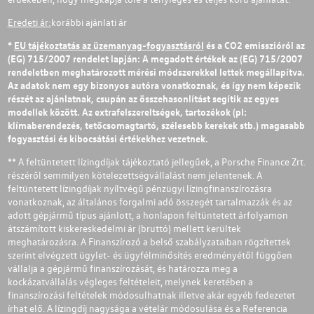
Eredeti ár:
korábbi ajánlati ár
*
EU tájékoztatás az üzemanyag-fogyasztásról
és a CO2 emisszióról az
(EG) 715/2007 rendelet lapján: A megadott értékek az (EG) 715/2007
rendeletben meghatározott mérési módszerekkel lettek megállapítva.
Az adatok nem egy bizonyos autóra vonatkoznak, és így nem képezik
részét az ajánlatnak, csupán az összehasonlítást segítik az egyes
modellek között. Az extrafelszereltségek, tartozékok (pl:
klímaberendezés, tetőcsomagtartó, szélesebb kerekek stb.) magasabb
fogyasztási és kibocsátási értékekhez vezetnek.
** A feltüntetett lízingdíjak tájékoztató jellegűek, a Porsche Finance Zrt.
részéről semmilyen kötelezettségvállalást nem jelentenek. A
feltüntetett lízingdíjak nyíltvégű pénzügyi lízingfinanszírozásra
vonatkoznak, az általános forgalmi adó összegét tartalmazzák és az
adott gépjármű típus ajánlott, a honlapon feltüntetett árfolyamon
átszámított kiskereskedelmi ár (bruttó) mellett kerültek
meghatározásra. A Finanszírozó a belső szabályzataiban rögzítettek
szerint elvégzett ügylet- és ügyfélminősítés eredményétől függően
vállalja a gépjármű finanszírozását, és határozza meg a
kockázatvállalás végleges feltételeit, melynek keretében a
finanszírozási feltételek módosulhatnak illetve akár egyéb fedezetet
írhat elő. A lízingdíj nagysága a vételár módosulása és a Referencia