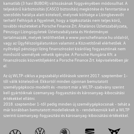
kamatláb (3 havi BUBOR) változásának függvényében módosulhat. A
teljeskörű kárbiztosítás (CASCO biztosítás) megkötése és fenntartása a
szerződés hatálya alatt kötelező, melynek költsége a Lízingbevevőt
terheli! Felhívjuk a figyelmét, hogy a tájékoztatás nem teljes körű,
további részleteket a Porsche Finance Zrt. Általános Üzletszabályzata,
Pénzügyi Lízingügyletek Üzletszabályzata és Hirdetményei
tartalmazzák, melyek letölthetőek a
www.porschefinance.hu
oldalról,
vagy az Ügyfélszolgálatunkon valamint a Közvetítőnél elérhetőek. A
nyíltvégű pénzügyi lízing finanszírozást kizárólag fogyasztónak nem
minősülő személyek vehetik igénybe. A Porsche Hungária Kft. a
finanszírozás közvetítőjeként a Porsche Finance Zrt. képviseletében jár
el.
Az új WLTP-ciklus a jogszabályi előírások szerint 2017. szeptember 1-
től válik kötelezővé. Ekkortól minden újonnan bemutatott
személygépkocsi-modellt és -motort már a WLTP-szabvány szerint
kell gyártóiknak üzemanyag-fogyasztási és károsanyag-kibocsátási
értékekkel ellátni.
2018. szeptember 1-től pedig minden új személygépkocsinak - tehát a
már korábban bemutatott modelleknek is - rendelkezniük kell a WLTP
szerinti üzemanyag-fogyasztási és károsanyag-kibocsátási értékekkel.