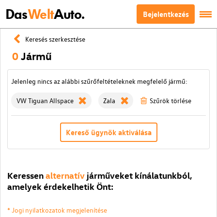
Das
Welt
Auto.
Bejelentkezés
Keresés szerkesztése
0
Jármű
Jelenleg nincs az alábbi szűrőfeltételeknek megfelelő jármű:
VW Tiguan Allspace
Zala
Szűrök törlése
Kereső ügynök aktiválása
Keressen
alternatív
járműveket kínálatunkból,
amelyek érdekelhetik Önt:
* Jogi nyilatkozatok megjelenítése