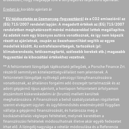
Eredeti ár:
korábbi ajánlati ár
*
EU tájékoztatás az üzemanyag-fogyasztásról
és a CO2 emisszióról az
(EG) 715/2007 rendelet lapján: A megadott értékek az (EG) 715/2007
rendeletben meghatározott mérési módszerekkel lettek megállapítva.
Az adatok nem egy bizonyos autóra vonatkoznak, és így nem képezik
részét az ajánlatnak, csupán az összehasonlítást segítik az egyes
modellek között. Az extrafelszereltségek, tartozékok (pl:
klímaberendezés, tetőcsomagtartó, szélesebb kerekek stb.) magasabb
fogyasztási és kibocsátási értékekhez vezetnek.
** A feltüntetett lízingdíjak tájékoztató jellegűek, a Porsche Finance Zrt.
részéről semmilyen kötelezettségvállalást nem jelentenek. A
feltüntetett lízingdíjak nyíltvégű pénzügyi lízingfinanszírozásra
vonatkoznak, az általános forgalmi adó összegét tartalmazzák és az
adott gépjármű típus ajánlott, a honlapon feltüntetett árfolyamon
átszámított kiskereskedelmi ár (bruttó) mellett kerültek
meghatározásra. A Finanszírozó a belső szabályzataiban rögzítettek
szerint elvégzett ügylet- és ügyfélminősítés eredményétől függően
vállalja a gépjármű finanszírozását, és határozza meg a
kockázatvállalás végleges feltételeit, melynek keretében a
finanszírozási feltételek módosulhatnak illetve akár egyéb fedezetet
írhat elő. A lízingdíj nagysága a vételár módosulása és a Referencia