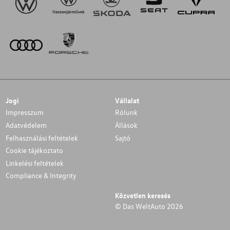
Jogi
Vállalat
Impresszum
Rólunk
Adatvédelem
Állások
Felhasználási feltételek
Sajtó
Cookie tájékoztato
Linkelési feltételek
Compliance & Integrity
Közvetlen keresés
© Das WeltAuto 2026