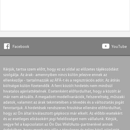
Facebook
YouTube
Kérjük, tartsa szem előtt, hogy ez az oldal az előzetes tájékozódást
szolgálja. Az árak- amennyiben nincs külön jelezve ennek az
ellenkezője - tartalmazzák az ÁFÁ-t és a regisztrációs adót. Az átírás
költségei külön fizetendők. A fent közölt hirdetés nem minősül
hivatalos ajánlattételnek. Esetenként előfordulhat, hogy a közölt ár
már nem aktuális. A megadott modellvariációk, felszereltség, műszaki
adatok, valamint az árak tekintetében a tévedés és a változtatás jogát
fenntartjuk. A hirdetések rendszeres frissítése ellenére előfordulhat,
hogy az Ön által kiválasztott gépkocsi már elkelt. Az előbbi esetekért
és az esetleges elírásokért jogi felelősséget nem vállalunk. Kérjük,
vegye fel a kapcsolatot az Ön Das WeltAuto-partnerével annak
érdekében, hogy megkapja tőle a tényleges és teljes körű ajánlatát.