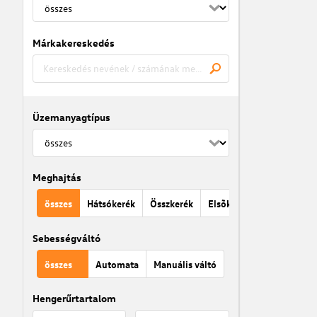
Márkakereskedés
Üzemanyagtípus
Meghajtás
összes
Hátsókerék
Összkerék
Elsõkerék
Sebességváltó
összes
Automata
Manuális váltó
Hengerűrtartalom