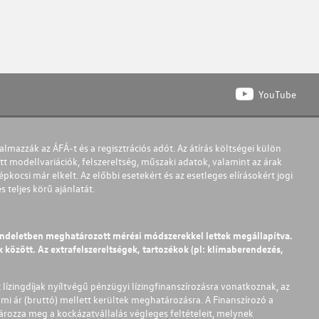
YouTube
almazzák az ÁFÁ-t és a regisztrációs adót. Az átírás költségei külön
t modellvariációk, felszereltség, műszaki adatok, valamint az árak
pkocsi már elkelt. Az előbbi esetekért és az esetleges elírásokért jogi
teljes körű ajánlatát.
endeletben meghatározott mérési módszerekkel lettek megállapítva.
között. Az extrafelszereltségek, tartozékok (pl: klímaberendezés,
t lízingdíjak nyíltvégű pénzügyi lízingfinanszírozásra vonatkoznak, az
mi ár (bruttó) mellett kerültek meghatározásra. A Finanszírozó a
ározza meg a kockázatvállalás végleges feltételeit, melynek