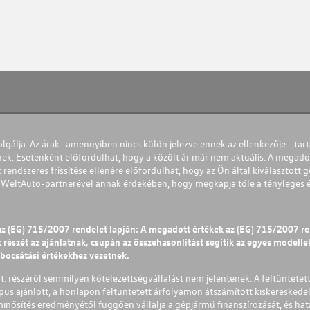
olgálja. Az árak- amennyiben nincs külön jelezve ennek az ellenkezője - tart
nek. Esetenként előfordulhat, hogy a közölt ár már nem aktuális. A megadot
 rendszeres frissítése ellenére előfordulhat, hogy az Ön által kiválasztott gé
s WeltAuto-partnerével annak érdekében, hogy megkapja tőle a tényleges és 
az (EG) 715/2007 rendelet lapján: A megadott értékek az (EG) 715/2007 r
észét az ajánlatnak, csupán az összehasonlítást segítik az egyes modellek 
ibocsátási értékekhez vezetnek.
Zrt. részéről semmilyen kötelezettségvállalást nem jelentenek. A feltüntetet
pus ajánlott, a honlapon feltüntetett árfolyamon átszámított kiskereskedel
lminősítés eredményétől függően vállalja a gépjármű finanszírozását, és hat