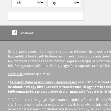
Facebook
Kérjük, tartsa szem előtt, hogy ez az oldal az előzetes tájékozódást sz
fizetendők. A fent közölt hirdetés nem minősül hivatalos ajánlattétel
tekintetében a tévedés és a változtatás jogát fenntartjuk. A hirdetések
felelősséget nem vállalunk. Kérjük, vegye fel a kapcsolatot az Ön Da
Eredeti ár:
korábbi ajánlati ár
*
EU tájékoztatás az üzemanyag-fogyasztásról
és a CO2 emisszióról 
Az adatok nem egy bizonyos autóra vonatkoznak, és így nem képezik r
tetőcsomagtartó, szélesebb kerekek stb.) magasabb fogyasztási és k
** A feltüntetett lízingdíjak tájékoztató jellegűek, a Porsche Finance 
általános forgalmi adó összegét tartalmazzák és az adott gépjármű tí
belső szabályzataiban rögzítettek szerint elvégzett ügylet- és ügyfé