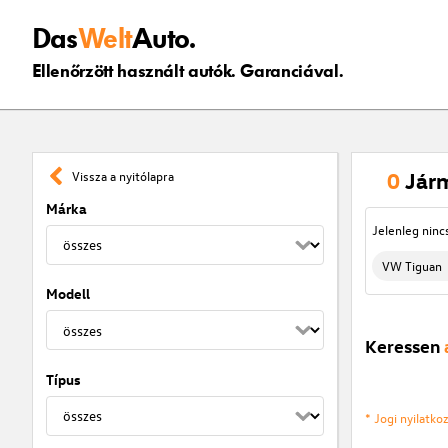
Das
Welt
Auto.
Ellenőrzött használt autók. Garanciával.
0
Jár
Vissza a nyitólapra
Márka
Jelenleg ninc
VW Tiguan
Modell
Keressen
Típus
* Jogi nyilatk