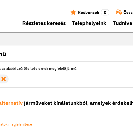
Kedvencek
0
Össz
Részletes keresés
Telephelyeink
Tudniva
mű
s az alábbi szűrőfeltételeknek megfelelő jármű:
alternatív
járműveket kínálatunkból, amelyek érdekelh
ozatok megjelenítése