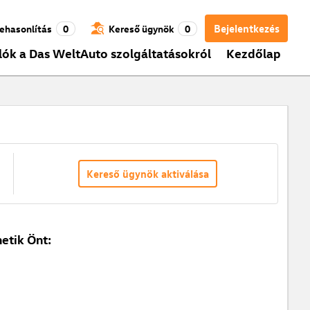
Bejelentkezés
ehasonlítás
0
Kereső ügynök
0
lók a Das WeltAuto szolgáltatásokról
Kezdőlap
Kereső ügynök aktiválása
etik Önt: