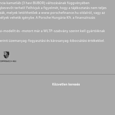
ferencia kamatláb (3 havi BUBOR) változásának függvényében
bevevőt terheli! Felhívjuk a figyelmét, hogy a tájékoztatás nem teljes
zzák, melyek letölthetőek a
www.porschefinance.hu
oldalról, vagy az
lyek vehetik igénybe. A Porsche Hungária Kft. a finanszírozás
si-modellt és -motort már a WLTP-szabvány szerint kell gyártóiknak
erinti üzemanyag-fogyasztási és károsanyag-kibocsátási értékekkel.
Közvetlen keresés