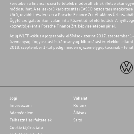
keretében a finanszírozási feltételek módosulhatnak illetve akár egy
módosulhat. A teljeskörű kárbiztosítás (CASCO biztosítás) megkötése é
körű, további részleteket a Porsche Finance Zrt. Általános Üzletszab
Ügyfélszolgálatunkon valamint a Közvetítőnél elérhetőek. A nyíltvégű
közvetítőjeként a Porsche Finance Zrt. képviseletében jár el.
Az új WLTP-ciklus a jogszabályi előírások szerint 2017. szeptember 
üzemanyag-fogyasztási és károsanyag-kibocsátási értékekkel ellátni.
2018. szeptember 1-től pedig minden új személygépkocsinak - tehát 
Jogi
Vállalat
Impresszum
Rólunk
Adatvédelem
Állások
Felhasználási feltételek
Sajtó
Cookie tájékoztato