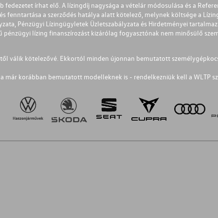
éb fedezetet írhat elő. A lízingdíj nagysága a vételár módosulása és a Re
s fenntartása a szerződés hatálya alatt kötelező, melynek költsége a Lízing
ályzata, Pénzügyi Lízingügyletek Üzletszabályzata és Hirdetményei tartalma
 pénzügyi lízing finanszírozást kizárólag fogyasztónak nem minősülő szemé
1-től válik kötelezővé. Ekkortól minden újonnan bemutatott személygépkoc
a már korábban bemutatott modelleknek is - rendelkezniük kell a WLTP sz