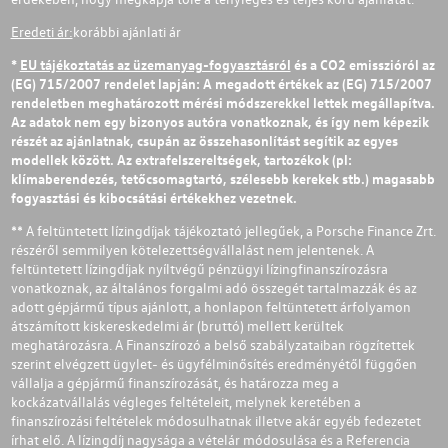
Eredeti ár:
korábbi ajánlati ár
*
EU tájékoztatás az üzemanyag-fogyasztásról
és a CO2 emisszióról az
(EG) 715/2007 rendelet lapján: A megadott értékek az (EG) 715/2007
rendeletben meghatározott mérési módszerekkel lettek megállapítva.
Az adatok nem egy bizonyos autóra vonatkoznak, és így nem képezik
részét az ajánlatnak, csupán az összehasonlítást segítik az egyes
modellek között. Az extrafelszereltségek, tartozékok (pl:
klímaberendezés, tetőcsomagtartó, szélesebb kerekek stb.) magasabb
fogyasztási és kibocsátási értékekhez vezetnek.
** A feltüntetett lízingdíjak tájékoztató jellegűek, a Porsche Finance Zrt.
részéről semmilyen kötelezettségvállalást nem jelentenek. A
feltüntetett lízingdíjak nyíltvégű pénzügyi lízingfinanszírozásra
vonatkoznak, az általános forgalmi adó összegét tartalmazzák és az
adott gépjármű típus ajánlott, a honlapon feltüntetett árfolyamon
átszámított kiskereskedelmi ár (bruttó) mellett kerültek
meghatározásra. A Finanszírozó a belső szabályzataiban rögzítettek
szerint elvégzett ügylet- és ügyfélminősítés eredményétől függően
vállalja a gépjármű finanszírozását, és határozza meg a
kockázatvállalás végleges feltételeit, melynek keretében a
finanszírozási feltételek módosulhatnak illetve akár egyéb fedezetet
írhat elő. A lízingdíj nagysága a vételár módosulása és a Referencia