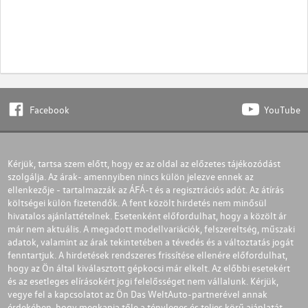
Facebook
YouTube
Kérjük, tartsa szem előtt, hogy ez az oldal az előzetes tájékozódást
szolgálja. Az árak- amennyiben nincs külön jelezve ennek az
ellenkezője - tartalmazzák az ÁFÁ-t és a regisztrációs adót. Az átírás
költségei külön fizetendők. A fent közölt hirdetés nem minősül
hivatalos ajánlattételnek. Esetenként előfordulhat, hogy a közölt ár
már nem aktuális. A megadott modellvariációk, felszereltség, műszaki
adatok, valamint az árak tekintetében a tévedés és a változtatás jogát
fenntartjuk. A hirdetések rendszeres frissítése ellenére előfordulhat,
hogy az Ön által kiválasztott gépkocsi már elkelt. Az előbbi esetekért
és az esetleges elírásokért jogi felelősséget nem vállalunk. Kérjük,
vegye fel a kapcsolatot az Ön Das WeltAuto-partnerével annak
érdekében, hogy megkapja tőle a tényleges és teljes körű ajánlatát.