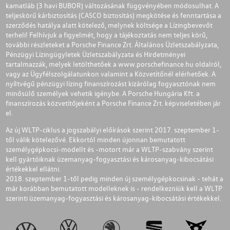
kamatláb (3 havi BUBOR) változásának függvényében módosulhat. A
teljeskörű kárbiztosítás (CASCO biztosítás) megkötése és fenntartása a
szerződés hatálya alatt kötelező, melynek költsége a Lízingbevevőt
terheli! Felhívjuk a figyelmét, hogy a tájékoztatás nem teljes körű,
további részleteket a Porsche Finance Zrt. Általános Üzletszabályzata,
Pénzügyi Lízingügyletek Üzletszabályzata és Hirdetményei
tartalmazzák, melyek letölthetőek a
www.porschefinance.hu
oldalról,
vagy az Ügyfélszolgálatunkon valamint a Közvetítőnél elérhetőek. A
nyíltvégű pénzügyi lízing finanszírozást kizárólag fogyasztónak nem
minősülő személyek vehetik igénybe. A Porsche Hungária Kft. a
finanszírozás közvetítőjeként a Porsche Finance Zrt. képviseletében jár
el.
Az új WLTP-ciklus a jogszabályi előírások szerint 2017. szeptember 1-
től válik kötelezővé. Ekkortól minden újonnan bemutatott
személygépkocsi-modellt és -motort már a WLTP-szabvány szerint
kell gyártóiknak üzemanyag-fogyasztási és károsanyag-kibocsátási
értékekkel ellátni.
2018. szeptember 1-től pedig minden új személygépkocsinak - tehát a
már korábban bemutatott modelleknek is - rendelkezniük kell a WLTP
szerinti üzemanyag-fogyasztási és károsanyag-kibocsátási értékekkel.