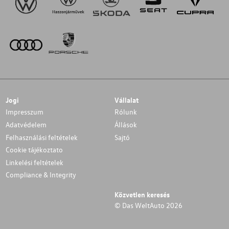
Jogi
Vállalat
Impresszum
Rólunk
Adatvédelem
Állások
Felhasználási feltételek
Sajtó
Cookie tájékoztato
Linkelési feltételek
Compliance & Integrity
Közvetlen keresés
© Das WeltAuto 2026