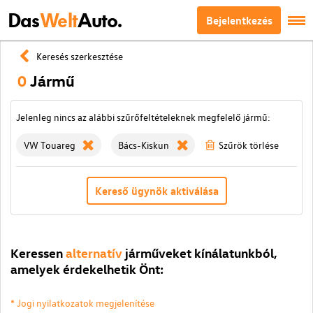
Das
Welt
Auto.
Bejelentkezés
Keresés szerkesztése
0
Jármű
Jelenleg nincs az alábbi szűrőfeltételeknek megfelelő jármű:
VW Touareg
Bács-Kiskun
Szűrök törlése
Kereső ügynök aktiválása
Keressen
alternatív
járműveket kínálatunkból,
amelyek érdekelhetik Önt:
* Jogi nyilatkozatok megjelenítése