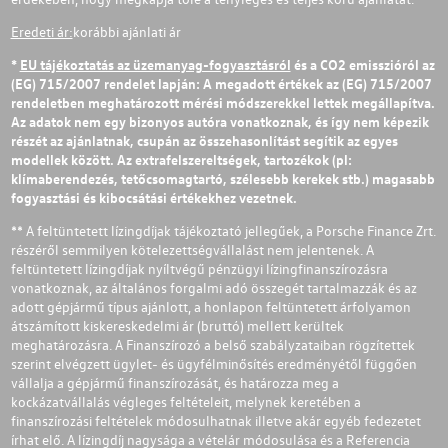
Eredeti ár:
korábbi ajánlati ár
*
EU tájékoztatás az üzemanyag-fogyasztásról
és a CO2 emisszióról az
(EG) 715/2007 rendelet lapján: A megadott értékek az (EG) 715/2007
rendeletben meghatározott mérési módszerekkel lettek megállapítva.
Az adatok nem egy bizonyos autóra vonatkoznak, és így nem képezik
részét az ajánlatnak, csupán az összehasonlítást segítik az egyes
modellek között. Az extrafelszereltségek, tartozékok (pl:
klímaberendezés, tetőcsomagtartó, szélesebb kerekek stb.) magasabb
fogyasztási és kibocsátási értékekhez vezetnek.
** A feltüntetett lízingdíjak tájékoztató jellegűek, a Porsche Finance Zrt.
részéről semmilyen kötelezettségvállalást nem jelentenek. A
feltüntetett lízingdíjak nyíltvégű pénzügyi lízingfinanszírozásra
vonatkoznak, az általános forgalmi adó összegét tartalmazzák és az
adott gépjármű típus ajánlott, a honlapon feltüntetett árfolyamon
átszámított kiskereskedelmi ár (bruttó) mellett kerültek
meghatározásra. A Finanszírozó a belső szabályzataiban rögzítettek
szerint elvégzett ügylet- és ügyfélminősítés eredményétől függően
vállalja a gépjármű finanszírozását, és határozza meg a
kockázatvállalás végleges feltételeit, melynek keretében a
finanszírozási feltételek módosulhatnak illetve akár egyéb fedezetet
írhat elő. A lízingdíj nagysága a vételár módosulása és a Referencia