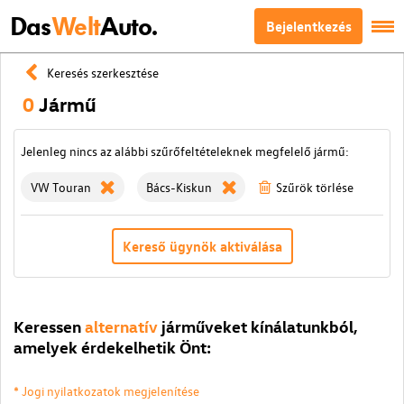
Das
Welt
Auto.
Bejelentkezés
Keresés szerkesztése
0
Jármű
Jelenleg nincs az alábbi szűrőfeltételeknek megfelelő jármű:
VW Touran
Bács-Kiskun
Szűrök törlése
Kereső ügynök aktiválása
Keressen
alternatív
járműveket kínálatunkból,
amelyek érdekelhetik Önt:
* Jogi nyilatkozatok megjelenítése