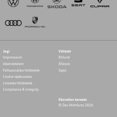
Jogi
Vállalat
Impresszum
Rólunk
Adatvédelem
Állások
Felhasználási feltételek
Sajtó
Cookie tájékoztato
Linkelési feltételek
Compliance & Integrity
Közvetlen keresés
© Das WeltAuto 2026