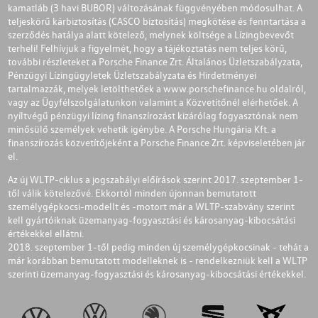
kamatláb (3 havi BUBOR) változásának függvényében módosulhat. A
teljeskörű kárbiztosítás (CASCO biztosítás) megkötése és fenntartása a
szerződés hatálya alatt kötelező, melynek költsége a Lízingbevevőt
terheli! Felhívjuk a figyelmét, hogy a tájékoztatás nem teljes körű,
további részleteket a Porsche Finance Zrt. Általános Üzletszabályzata,
Pénzügyi Lízingügyletek Üzletszabályzata és Hirdetményei
tartalmazzák, melyek letölthetőek a
www.porschefinance.hu
oldalról,
vagy az Ügyfélszolgálatunkon valamint a Közvetítőnél elérhetőek. A
nyíltvégű pénzügyi lízing finanszírozást kizárólag fogyasztónak nem
minősülő személyek vehetik igénybe. A Porsche Hungária Kft. a
finanszírozás közvetítőjeként a Porsche Finance Zrt. képviseletében jár
el.
Az új WLTP-ciklus a jogszabályi előírások szerint 2017. szeptember 1-
től válik kötelezővé. Ekkortól minden újonnan bemutatott
személygépkocsi-modellt és -motort már a WLTP-szabvány szerint
kell gyártóiknak üzemanyag-fogyasztási és károsanyag-kibocsátási
értékekkel ellátni.
2018. szeptember 1-től pedig minden új személygépkocsinak - tehát a
már korábban bemutatott modelleknek is - rendelkezniük kell a WLTP
szerinti üzemanyag-fogyasztási és károsanyag-kibocsátási értékekkel.