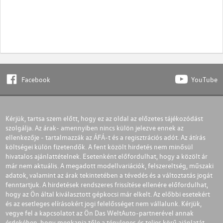
Facebook
YouTube
Kérjük, tartsa szem előtt, hogy ez az oldal az előzetes tájékozódást
szolgálja. Az árak- amennyiben nincs külön jelezve ennek az
ellenkezője - tartalmazzák az ÁFÁ-t és a regisztrációs adót. Az átírás
költségei külön fizetendők. A fent közölt hirdetés nem minősül
hivatalos ajánlattételnek. Esetenként előfordulhat, hogy a közölt ár
már nem aktuális. A megadott modellvariációk, felszereltség, műszaki
adatok, valamint az árak tekintetében a tévedés és a változtatás jogát
fenntartjuk. A hirdetések rendszeres frissítése ellenére előfordulhat,
hogy az Ön által kiválasztott gépkocsi már elkelt. Az előbbi esetekért
és az esetleges elírásokért jogi felelősséget nem vállalunk. Kérjük,
vegye fel a kapcsolatot az Ön Das WeltAuto-partnerével annak
érdekében, hogy megkapja tőle a tényleges és teljes körű ajánlatát.