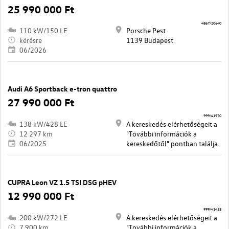
25 990 000 Ft
4867/20640
110 kW/150 LE
Porsche Pest
kérésre
1139 Budapest
06/2026
Audi A6 Sportback e-tron quattro
27 990 000 Ft
999/41970
138 kW/428 LE
A kereskedés elérhetőségeit a
12 297 km
"További információk a
06/2025
kereskedőtől" pontban találja.
CUPRA Leon VZ 1.5 TSI DSG pHEV
12 990 000 Ft
999/41453
200 kW/272 LE
A kereskedés elérhetőségeit a
7 900 km
"További információk a