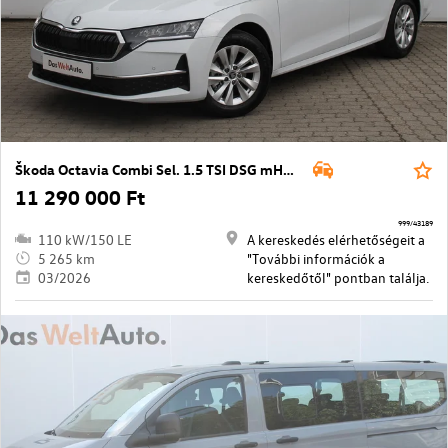
Škoda Octavia Combi Sel. 1.5 TSI DSG mHEV ACT
11 290 000 Ft
999/43189
110 kW/150 LE
A kereskedés elérhetőségeit a
5 265 km
"További információk a
03/2026
kereskedőtől" pontban találja.