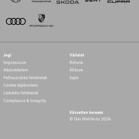
Jogi
Vállalat
Impresszum
Rólunk
Adatvédelem
Állások
Felhasználási feltételek
Sajtó
Cookie tájékoztato
Linkelési feltételek
Compliance & Integrity
Közvetlen keresés
© Das WeltAuto 2026