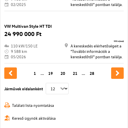
02/2025
kereskedőtől" pontban találja.
VW Multivan Style HT TDI
24 990 000 Ft
999/43448
110 kW/150 LE
A kereskedés elérhetőségeit a
9 588 km
"További információk a
05/2026
kereskedőtől" pontban találja.
1
...
19
20
21
...
28
Járművek oldalanként
Találati lista nyomtatása
Kereső ügynök aktiválása