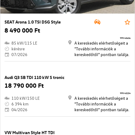
SEAT Arona 1.0 TSI DSG Style
8 490 000 Ft
999/43636
85 kW/115 LE
A kereskedés elérhetőségeit a
kérésre
"További információk a
07/2026
kereskedőtől" pontban találja.
Audi Q3 SB TDI 110 kW S tronic
18 790 000 Ft
999/43254
110 kW/150 LE
A kereskedés elérhetőségeit a
6 394 km
"További információk a
04/2026
kereskedőtől" pontban találja.
VW Multivan Style HT TDI