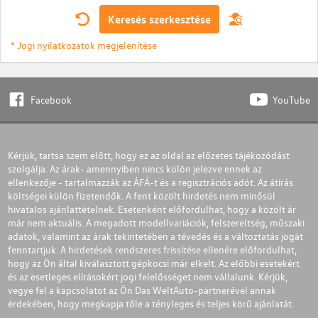
Keresés szerkesztése
* Jogi nyilatkozatok megjelenítése
Facebook
YouTube
Kérjük, tartsa szem előtt, hogy ez az oldal az előzetes tájékozódást
szolgálja. Az árak- amennyiben nincs külön jelezve ennek az
ellenkezője - tartalmazzák az ÁFÁ-t és a regisztrációs adót. Az átírás
költségei külön fizetendők. A fent közölt hirdetés nem minősül
hivatalos ajánlattételnek. Esetenként előfordulhat, hogy a közölt ár
már nem aktuális. A megadott modellvariációk, felszereltség, műszaki
adatok, valamint az árak tekintetében a tévedés és a változtatás jogát
fenntartjuk. A hirdetések rendszeres frissítése ellenére előfordulhat,
hogy az Ön által kiválasztott gépkocsi már elkelt. Az előbbi esetekért
és az esetleges elírásokért jogi felelősséget nem vállalunk. Kérjük,
vegye fel a kapcsolatot az Ön Das WeltAuto-partnerével annak
érdekében, hogy megkapja tőle a tényleges és teljes körű ajánlatát.