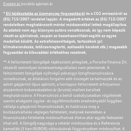
Eredeti ár:
korábbi ajánlati ár
*
EU tájékoztatás az üzemanyag-fogyasztásról
és a CO2 emisszióról az
(EG) 715/2007 rendelet lapján: A megadott értékek az (EG) 715/2007
rendeletben meghatározott mérési módszerekkel lettek megállapítva.
Az adatok nem egy bizonyos autóra vonatkoznak, és így nem képezik
részét az ajánlatnak, csupán az összehasonlítást segítik az egyes
modellek között. Az extrafelszereltségek, tartozékok (pl:
klímaberendezés, tetőcsomagtartó, szélesebb kerekek stb.) magasabb
fogyasztási és kibocsátási értékekhez vezetnek.
** A feltüntetett lízingdíjak tájékoztató jellegűek, a Porsche Finance Zrt.
részéről semmilyen kötelezettségvállalást nem jelentenek. A
feltüntetett lízingdíjak nyíltvégű pénzügyi lízingfinanszírozásra
vonatkoznak, az általános forgalmi adó összegét tartalmazzák és az
adott gépjármű típus ajánlott, a honlapon feltüntetett árfolyamon
átszámított kiskereskedelmi ár (bruttó) mellett kerültek
meghatározásra. A Finanszírozó a belső szabályzataiban rögzítettek
szerint elvégzett ügylet- és ügyfélminősítés eredményétől függően
vállalja a gépjármű finanszírozását, és határozza meg a
kockázatvállalás végleges feltételeit, melynek keretében a
finanszírozási feltételek módosulhatnak illetve akár egyéb fedezetet
írhat elő. A lízingdíj nagysága a vételár módosulása és a Referencia
kamatláb (3 havi BUBOR) változásának függvényében módosulhat. A