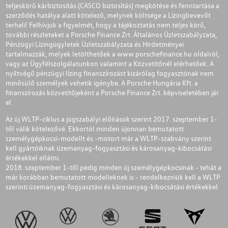
teljeskörű kárbiztosítás (CASCO biztosítás) megkötése és fenntartása a
szerződés hatálya alatt kötelező, melynek költsége a Lízingbevevőt
terheli! Felhívjuk a figyelmét, hogy a tájékoztatás nem teljes körű,
további részleteket a Porsche Finance Zrt. Általános Üzletszabályzata,
Pénzügyi Lízingügyletek Üzletszabályzata és Hirdetményei
tartalmazzák, melyek letölthetőek a
www.porschefinance.hu
oldalról,
vagy az Ügyfélszolgálatunkon valamint a Közvetítőnél elérhetőek. A
nyíltvégű pénzügyi lízing finanszírozást kizárólag fogyasztónak nem
minősülő személyek vehetik igénybe. A Porsche Hungária Kft. a
finanszírozás közvetítőjeként a Porsche Finance Zrt. képviseletében jár
el.
Az új WLTP-ciklus a jogszabályi előírások szerint 2017. szeptember 1-
től válik kötelezővé. Ekkortól minden újonnan bemutatott
személygépkocsi-modellt és -motort már a WLTP-szabvány szerint
kell gyártóiknak üzemanyag-fogyasztási és károsanyag-kibocsátási
értékekkel ellátni.
2018. szeptember 1-től pedig minden új személygépkocsinak - tehát a
már korábban bemutatott modelleknek is - rendelkezniük kell a WLTP
szerinti üzemanyag-fogyasztási és károsanyag-kibocsátási értékekkel.