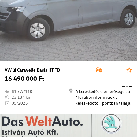
VW új Caravelle Basis HT TDI
16 490 000 Ft
999/41869
81 kW/110 LE
A kereskedés elérhetőségeit a
23 134 km
"További információk a
05/2025
kereskedőtől" pontban találja.