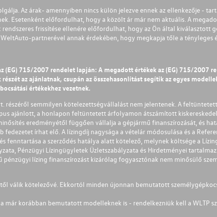
olgálja. Az árak- amennyiben nincs külön jelezve ennek az ellenkezője - tart
nek. Esetenként előfordulhat, hogy a közölt ár már nem aktuális. A megadot
 rendszeres frissítése ellenére előfordulhat, hogy az Ön által kiválasztott gé
s WeltAuto-partnerével annak érdekében, hogy megkapja tőle a tényleges és 
az (EG) 715/2007 rendelet lapján: A megadott értékek az (EG) 715/2007 r
észét az ajánlatnak, csupán az összehasonlítást segítik az egyes modellek 
ibocsátási értékekhez vezetnek.
Zrt. részéről semmilyen kötelezettségvállalást nem jelentenek. A feltüntetet
pus ajánlott, a honlapon feltüntetett árfolyamon átszámított kiskereskedel
lminősítés eredményétől függően vállalja a gépjármű finanszírozását, és hat
éb fedezetet írhat elő. A lízingdíj nagysága a vételár módosulása és a Re
s fenntartása a szerződés hatálya alatt kötelező, melynek költsége a Lízing
ályzata, Pénzügyi Lízingügyletek Üzletszabályzata és Hirdetményei tartalma
 pénzügyi lízing finanszírozást kizárólag fogyasztónak nem minősülő szemé
1-től válik kötelezővé. Ekkortól minden újonnan bemutatott személygépkoc
a már korábban bemutatott modelleknek is - rendelkezniük kell a WLTP sz