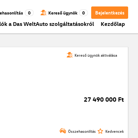
Bejelentkezés
ehasonlítás
0
Kereső ügynök
0
lók a Das WeltAuto szolgáltatásokról
Kezdőlap
Kereső ügynök aktiválása
27 490 000 Ft
Összehasonlítás
Kedvencek