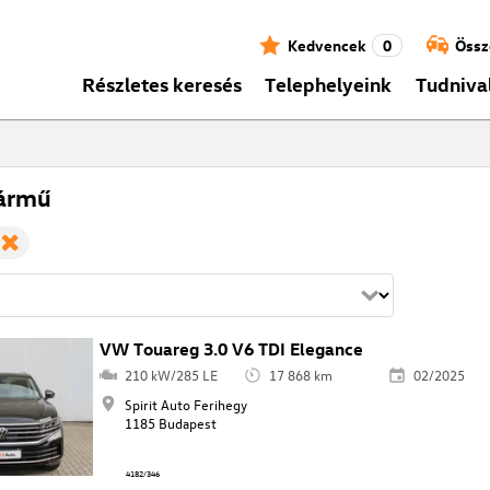
Kedvencek
0
Össz
Részletes keresés
Telephelyeink
Tudniva
ármű
VW Touareg 3.0 V6 TDI Elegance
210 kW/285 LE
17 868 km
02/2025
Spirit Auto Ferihegy
1185 Budapest
4182/346