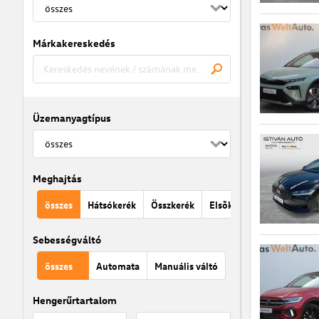
Márkakereskedés
Üzemanyagtípus
Meghajtás
összes
Hátsókerék
Összkerék
Elsõkerék
Sebességváltó
összes
Automata
Manuális váltó
Hengerűrtartalom