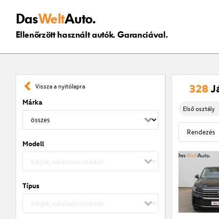
Das
Welt
Auto.
Ellenőrzött használt autók. Garanciával.
328
J
Vissza a nyitólapra
Márka
Első osztály
Modell
Típus