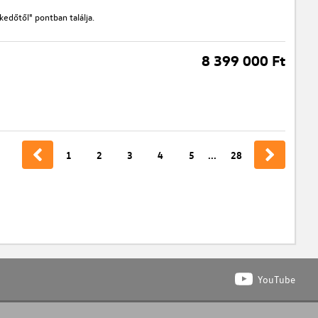
edőtől" pontban találja.
8 399 000 Ft
1
2
3
4
5
...
28
YouTube