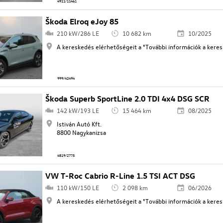
4911/11461
Škoda Elroq eJoy 85
210 kW/286 LE
10 682 km
10/2025
A kereskedés elérhetőségeit a "További információk a keresk
999/42494
Škoda Superb SportLine 2.0 TDI 4x4 DSG SCR
142 kW/193 LE
15 464 km
08/2025
Istiván Autó Kft.
8800 Nagykanizsa
4819/2775
VW T-Roc Cabrio R-Line 1.5 TSI ACT DSG
110 kW/150 LE
2 098 km
06/2026
A kereskedés elérhetőségeit a "További információk a keresk