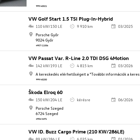
999/43521
VW Golf Start 1.5 TSI Plug-In-Hybrid
110 kW/150 LE
9 910 km
03/2025
Porsche Győr
9024 Győr
4907/11556
VW Passat Var. R-Line 2.0 TDI DSG 4Motion
142 kW/193 LE
4 815 km
03/2026
A kereskedés elérhetőségeit a "További információk a keresk
999/43200
Škoda Elroq 60
150 kW/204 LE
kérésre
06/2026
Porsche Szeged
6724 Szeged
4904/4491
VW ID. Buzz Cargo Prime (210 KW/286LE)
89 kW/286 LE
6 035 km
01/2026