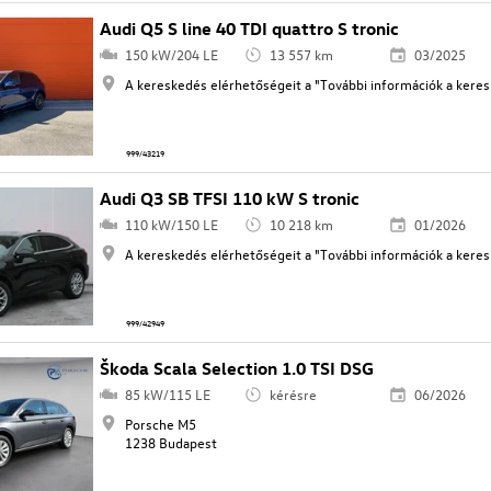
Audi Q5 S line 40 TDI quattro S tronic
150 kW/204 LE
13 557 km
03/2025
A kereskedés elérhetőségeit a "További információk a keresk
999/43219
Audi Q3 SB TFSI 110 kW S tronic
110 kW/150 LE
10 218 km
01/2026
A kereskedés elérhetőségeit a "További információk a keresk
999/42949
Škoda Scala Selection 1.0 TSI DSG
85 kW/115 LE
kérésre
06/2026
Porsche M5
1238 Budapest