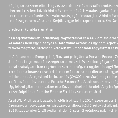
Kérjük, tartsa szem előtt, hogy ez az oldal az előzetes tájékozódást sz
fizetendők. A fent közölt hirdetés nem minősül hivatalos ajánlattétel
tekintetében a tévedés és a változtatás jogát fenntartjuk. A hirdetések
felelősséget nem vállalunk. Kérjük, vegye fel a kapcsolatot az Ön Da
Eredeti ár:
korábbi ajánlati ár
*
EU tájékoztatás az üzemanyag-fogyasztásról
és a CO2 emisszióról 
Az adatok nem egy bizonyos autóra vonatkoznak, és így nem képezik r
tetőcsomagtartó, szélesebb kerekek stb.) magasabb fogyasztási és k
** A feltüntetett lízingdíjak tájékoztató jellegűek, a Porsche Finance 
általános forgalmi adó összegét tartalmazzák és az adott gépjármű tí
belső szabályzataiban rögzítettek szerint elvégzett ügylet- és ügyfé
keretében a finanszírozási feltételek módosulhatnak illetve akár egy
módosulhat. A teljeskörű kárbiztosítás (CASCO biztosítás) megkötése é
körű, további részleteket a Porsche Finance Zrt. Általános Üzletszab
Ügyfélszolgálatunkon valamint a Közvetítőnél elérhetőek. A nyíltvégű
közvetítőjeként a Porsche Finance Zrt. képviseletében jár el.
Az új WLTP-ciklus a jogszabályi előírások szerint 2017. szeptember 
üzemanyag-fogyasztási és károsanyag-kibocsátási értékekkel ellátni.
2018. szeptember 1-től pedig minden új személygépkocsinak - tehát 