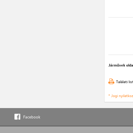
Járművek olda
Találati l
* Jogi nyilatk
Facebook