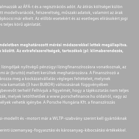
almazzák az ÁFÁ-t és a regisztrációs adót. Az átírás költségei külön
t modellvariációk, felszereltség, műszaki adatok, valamint az árak
pkocsi már elkelt. Az előbbi esetekért és az esetleges elírásokért jogi
teljes körű ajánlatát.
endeletben meghatározott mérési módszerekkel lettek megállapítva.
között. Az extrafelszereltségek, tartozékok (pl: klímaberendezés,
t lízingdíjak nyíltvégű pénzügyi lízingfinanszírozásra vonatkoznak, az
mi ár (bruttó) mellett kerültek meghatározásra. A Finanszírozó a
ározza meg a kockázatvállalás végleges feltételeit, melynek
ferencia kamatláb (3 havi BUBOR) változásának függvényében
bevevőt terheli! Felhívjuk a figyelmét, hogy a tájékoztatás nem teljes
zzák, melyek letölthetőek a
www.porschefinance.hu
oldalról, vagy az
lyek vehetik igénybe. A Porsche Hungária Kft. a finanszírozás
si-modellt és -motort már a WLTP-szabvány szerint kell gyártóiknak
erinti üzemanyag-fogyasztási és károsanyag-kibocsátási értékekkel.