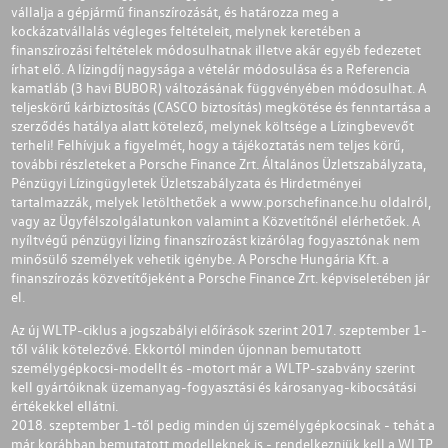
vállalja a gépjármű finanszírozását, és határozza meg a
kockázatvállalás végleges feltételeit, melynek keretében a
finanszírozási feltételek módosulhatnak illetve akár egyéb fedezetet
írhat elő. A lízingdíj nagysága a vételár módosulása és a Referencia
kamatláb (3 havi BUBOR) változásának függvényében módosulhat. A
teljeskörű kárbiztosítás (CASCO biztosítás) megkötése és fenntartása a
szerződés hatálya alatt kötelező, melynek költsége a Lízingbevevőt
terheli! Felhívjuk a figyelmét, hogy a tájékoztatás nem teljes körű,
további részleteket a Porsche Finance Zrt. Általános Üzletszabályzata,
Pénzügyi Lízingügyletek Üzletszabályzata és Hirdetményei
tartalmazzák, melyek letölthetőek a
www.porschefinance.hu
oldalról,
vagy az Ügyfélszolgálatunkon valamint a Közvetítőnél elérhetőek. A
nyíltvégű pénzügyi lízing finanszírozást kizárólag fogyasztónak nem
minősülő személyek vehetik igénybe. A Porsche Hungária Kft. a
finanszírozás közvetítőjeként a Porsche Finance Zrt. képviseletében jár
el.
Az új WLTP-ciklus a jogszabályi előírások szerint 2017. szeptember 1-
től válik kötelezővé. Ekkortól minden újonnan bemutatott
személygépkocsi-modellt és -motort már a WLTP-szabvány szerint
kell gyártóiknak üzemanyag-fogyasztási és károsanyag-kibocsátási
értékekkel ellátni.
2018. szeptember 1-től pedig minden új személygépkocsinak - tehát a
már korábban bemutatott modelleknek is - rendelkezniük kell a WLTP