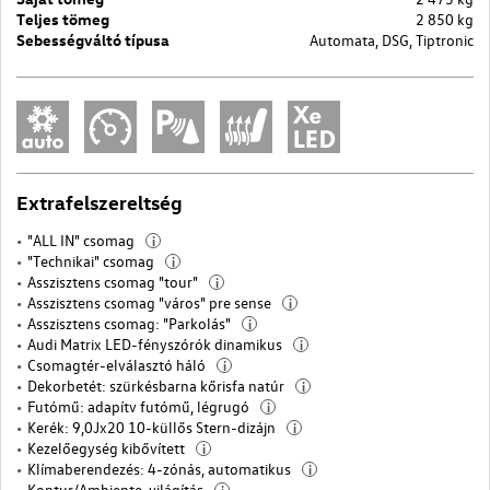
Teljes tömeg
2 850 kg
Sebességváltó típusa
Automata, DSG, Tiptronic
Extrafelszereltség
"ALL IN" csomag
i
"Technikai" csomag
i
Asszisztens csomag "tour"
i
Asszisztens csomag "város" pre sense
i
Asszisztens csomag: "Parkolás"
i
Audi Matrix LED-fényszórók dinamikus
i
Csomagtér-elválasztó háló
i
Dekorbetét: szürkésbarna kőrisfa natúr
i
Futómű: adapítv futómű, légrugó
i
Kerék: 9,0Jx20 10-küllős Stern-dizájn
i
Kezelőegység kibővített
i
Klímaberendezés: 4-zónás, automatikus
i
Kontur/Ambiente-világítás
i