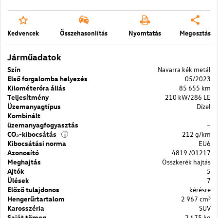
Kedvencek
Összehasonlítás
Nyomtatás
Megosztás
Járműadatok
Szín
Navarra kék metál
Első forgalomba helyezés
05/2023
Kilométeróra állás
85 655 km
Teljesítmény
210 kW/286 LE
Üzemanyagtípus
Dízel
Kombinált
üzemanyagfogyasztás
–
CO₂-kibocsátás
212 g/km
i
Kibocsátási norma
EU6
Azonosító
4819 /01217
Meghajtás
Összkerék hajtás
Ajtók
5
Ülések
7
Előző tulajdonos
kérésre
Hengerűrtartalom
2 967 cm³
Karosszéria
SUV
Saját tömeg
2 475 kg