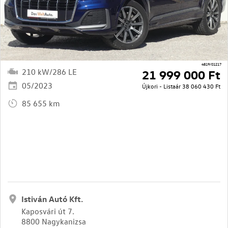
4819/01217
210 kW/286 LE
21 999 000 Ft
05/2023
Újkori - Listaár
38 060 430 Ft
85 655 km
Istiván Autó Kft.
Kaposvári út 7.
8800 Nagykanizsa