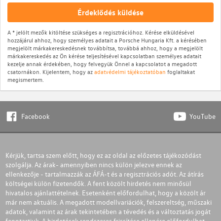
Érdeklődés küldése
A * jelölt mezők kitöltése szükséges a regisztrációhoz. Kérése elküldésével
hozzájárul ahhoz, hogy személyes adatait a Porsche Hungaria Kft. a kérésében
megjelölt márkakereskedésnek továbbítsa, továbbá ahhoz, hogy a megjelölt
márkakereskedés az Ön kérése teljesítésével kapcsolatban személyes adatait
kezelje annak érdekében, hogy felvegyük Önnel a kapcsolatot a megadott
csatornákon. Kijelentem, hogy az
adatvédelmi tájékoztatóban
foglaltakat
megismertem.
Facebook
YouTube
Kérjük, tartsa szem előtt, hogy ez az oldal az előzetes tájékozódást
szolgálja. Az árak- amennyiben nincs külön jelezve ennek az
ellenkezője - tartalmazzák az ÁFÁ-t és a regisztrációs adót. Az átírás
költségei külön fizetendők. A fent közölt hirdetés nem minősül
hivatalos ajánlattételnek. Esetenként előfordulhat, hogy a közölt ár
már nem aktuális. A megadott modellvariációk, felszereltség, műszaki
adatok, valamint az árak tekintetében a tévedés és a változtatás jogát
fenntartjuk. A hirdetések rendszeres frissítése ellenére előfordulhat,