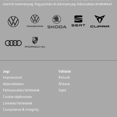
szerinti üzemanyag-fogyasztási és károsanyag-kibocsátási értékekkel.
Jogi
Vállalat
Impresszum
Rólunk
Adatvédelem
Állások
Felhasználási feltételek
Sajtó
Cookie tájékoztato
Linkelési feltételek
Compliance & Integrity