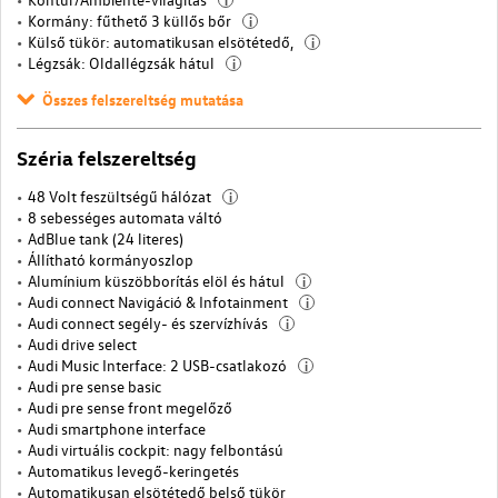
Kormány: fűthető 3 küllős bőr
i
Külső tükör: automatikusan elsötétedő,
i
Légzsák: Oldallégzsák hátul
i
Összes felszereltség mutatása
Széria felszereltség
48 Volt feszültségű hálózat
i
8 sebességes automata váltó
AdBlue tank (24 literes)
Állítható kormányoszlop
Alumínium küszöbborítás elöl és hátul
i
Audi connect Navigáció & Infotainment
i
Audi connect segély- és szervízhívás
i
Audi drive select
Audi Music Interface: 2 USB-csatlakozó
i
Audi pre sense basic
Audi pre sense front megelőző
Audi smartphone interface
Audi virtuális cockpit: nagy felbontású
Automatikus levegő-keringetés
Automatikusan elsötétedő belső tükör