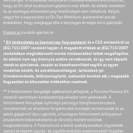
hogy az Ön által kiválasztott gépkocsi már elkelt. Az előbbi esetekért
és az esetleges elírásokért jogi felelősséget nem vállalunk. Kérjük,
vegye fel a kapcsolatot az Ön Das WeltAuto-partnerével annak
érdekében, hogy megkapja tőle a tényleges és teljes körű ajánlatát.
Eredeti ár:
korábbi ajánlati ár
*
EU tájékoztatás az üzemanyag-fogyasztásról
és a CO2 emisszióról az
(EG) 715/2007 rendelet lapján: A megadott értékek az (EG) 715/2007
rendeletben meghatározott mérési módszerekkel lettek megállapítva.
Az adatok nem egy bizonyos autóra vonatkoznak, és így nem képezik
részét az ajánlatnak, csupán az összehasonlítást segítik az egyes
modellek között. Az extrafelszereltségek, tartozékok (pl:
klímaberendezés, tetőcsomagtartó, szélesebb kerekek stb.) magasabb
fogyasztási és kibocsátási értékekhez vezetnek.
** A feltüntetett lízingdíjak tájékoztató jellegűek, a Porsche Finance Zrt.
részéről semmilyen kötelezettségvállalást nem jelentenek. A
feltüntetett lízingdíjak nyíltvégű pénzügyi lízingfinanszírozásra
vonatkoznak, az általános forgalmi adó összegét tartalmazzák és az
adott gépjármű típus ajánlott, a honlapon feltüntetett árfolyamon
átszámított kiskereskedelmi ár (bruttó) mellett kerültek
meghatározásra. A Finanszírozó a belső szabályzataiban rögzítettek
szerint elvégzett ügylet- és ügyfélminősítés eredményétől függően