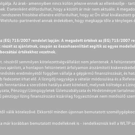
olgálja. Az árak- amennyiben nincs külön jelezve ennek az ellenkezője - tart
nek. Esetenként előfordulhat, hogy a közölt ár már nem aktuális. A megadot
 rendszeres frissítése ellenére előfordulhat, hogy az Ön által kiválasztott gé
s WeltAuto-partnerével annak érdekében, hogy megkapja tőle a tényleges és 
az (EG) 715/2007 rendelet lapján: A megadott értékek az (EG) 715/2007 r
észét az ajánlatnak, csupán az összehasonlítást segítik az egyes modellek 
ibocsátási értékekhez vezetnek.
Zrt. részéről semmilyen kötelezettségvállalást nem jelentenek. A feltüntetet
pus ajánlott, a honlapon feltüntetett árfolyamon átszámított kiskereskedel
lminősítés eredményétől függően vállalja a gépjármű finanszírozását, és hat
éb fedezetet írhat elő. A lízingdíj nagysága a vételár módosulása és a Re
s fenntartása a szerződés hatálya alatt kötelező, melynek költsége a Lízing
ályzata, Pénzügyi Lízingügyletek Üzletszabályzata és Hirdetményei tartalma
 pénzügyi lízing finanszírozást kizárólag fogyasztónak nem minősülő szemé
1-től válik kötelezővé. Ekkortól minden újonnan bemutatott személygépkoc
a már korábban bemutatott modelleknek is - rendelkezniük kell a WLTP sz