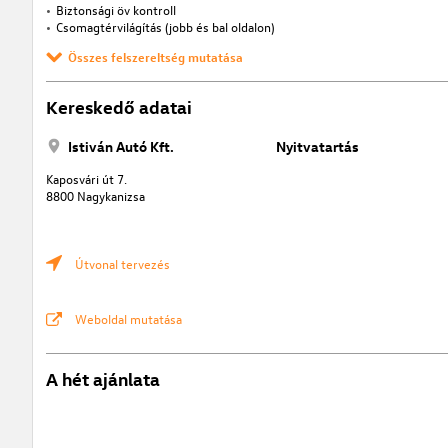
Biztonsági öv kontroll
Csomagtérvilágítás (jobb és bal oldalon)
Összes felszereltség mutatása
Kereskedő adatai
Istiván Autó Kft.
Nyitvatartás
Kaposvári út 7.
8800 Nagykanizsa
Útvonal tervezés
Weboldal mutatása
A hét ajánlata