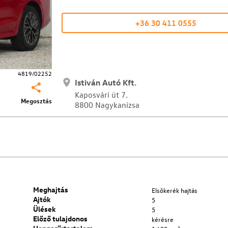
+36 30 411 0555
4819/02252
Istiván Autó Kft.
Kaposvári út 7.
Megosztás
8800 Nagykanizsa
Meghajtás
Elsõkerék hajtás
Ajtók
5
Ülések
5
Előző tulajdonos
kérésre