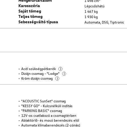
Hengerűrtartalom
1 498 cm³
Karosszéria
Lépcsőshátú
Saját tömeg
1 467 kg
Teljes tömeg
1 930 kg
Sebességváltó típusa
Automata, DSG, Tiptronic
Acél szükségpótkerék
i
Dizájn csomag - "Lodge"
i
Króm dizájn csomag
i
"ACOUSTIC SunSet" csomag
"KESSY GO" - Kulcsnélküli indítás
"PARKING BASIC" csomag
12V-os csatlakozó a csomagtérben
Ablaktörlő- és mosó berendezés elöl
Automata klímaberendezés (2-zónás)