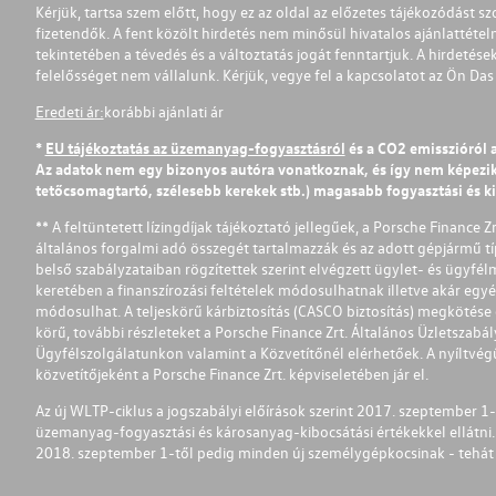
Kérjük, tartsa szem előtt, hogy ez az oldal az előzetes tájékozódást sz
fizetendők. A fent közölt hirdetés nem minősül hivatalos ajánlattétel
tekintetében a tévedés és a változtatás jogát fenntartjuk. A hirdetések
felelősséget nem vállalunk. Kérjük, vegye fel a kapcsolatot az Ön Da
Eredeti ár:
korábbi ajánlati ár
*
EU tájékoztatás az üzemanyag-fogyasztásról
és a CO2 emisszióról 
Az adatok nem egy bizonyos autóra vonatkoznak, és így nem képezik r
tetőcsomagtartó, szélesebb kerekek stb.) magasabb fogyasztási és k
** A feltüntetett lízingdíjak tájékoztató jellegűek, a Porsche Finance 
általános forgalmi adó összegét tartalmazzák és az adott gépjármű tí
belső szabályzataiban rögzítettek szerint elvégzett ügylet- és ügyfé
keretében a finanszírozási feltételek módosulhatnak illetve akár egy
módosulhat. A teljeskörű kárbiztosítás (CASCO biztosítás) megkötése é
körű, további részleteket a Porsche Finance Zrt. Általános Üzletszab
Ügyfélszolgálatunkon valamint a Közvetítőnél elérhetőek. A nyíltvégű
közvetítőjeként a Porsche Finance Zrt. képviseletében jár el.
Az új WLTP-ciklus a jogszabályi előírások szerint 2017. szeptember 
üzemanyag-fogyasztási és károsanyag-kibocsátási értékekkel ellátni.
2018. szeptember 1-től pedig minden új személygépkocsinak - tehát 