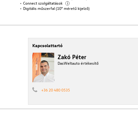
Connect szolgáltatások
i
Digitális műszerfal (10" méretű kijelző)
Kapcsolattartó
Zakó Péter
DasWeltauto értékesítő
+36 20 480 0535