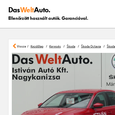
Das
Welt
Auto.
Ellenőrzött használt autók. Garanciával.
Vissza
Kezdőlap
Keresés
Škoda
Škoda Octavia
Škoda