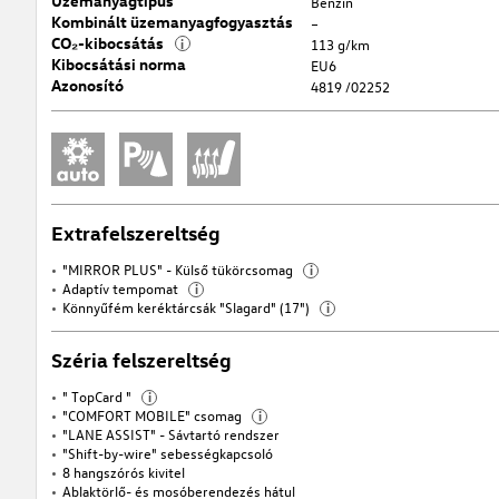
Üzemanyagtípus
Benzin
Kombinált üzemanyagfogyasztás
–
CO₂-kibocsátás
i
113 g/km
Kibocsátási norma
EU6
Azonosító
4819 /02252
Extrafelszereltség
"MIRROR PLUS" - Külső tükörcsomag
i
Adaptív tempomat
i
Könnyűfém keréktárcsák "Slagard" (17")
i
Széria felszereltség
" TopCard "
i
"COMFORT MOBILE" csomag
i
"LANE ASSIST" - Sávtartó rendszer
"Shift-by-wire" sebességkapcsoló
8 hangszórós kivitel
Ablaktörlő- és mosóberendezés hátul