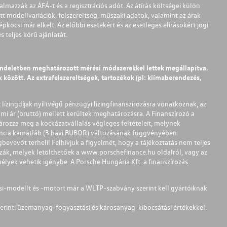
almazzák az ÁFÁ-t és a regisztrációs adót. Az átírás költségei külön
t modellvariációk, felszereltség, műszaki adatok, valamint az árak
pkocsi már elkelt. Az előbbi esetekért és az esetleges elírásokért jogi
teljes körű ajánlatát.
endeletben meghatározott mérési módszerekkel lettek megállapítva.
között. Az extrafelszereltségek, tartozékok (pl: klímaberendezés,
t lízingdíjak nyíltvégű pénzügyi lízingfinanszírozásra vonatkoznak, az
mi ár (bruttó) mellett kerültek meghatározásra. A Finanszírozó a
ározza meg a kockázatvállalás végleges feltételeit, melynek
ferencia kamatláb (3 havi BUBOR) változásának függvényében
bevevőt terheli! Felhívjuk a figyelmét, hogy a tájékoztatás nem teljes
zzák, melyek letölthetőek a
www.porschefinance.hu
oldalról, vagy az
lyek vehetik igénybe. A Porsche Hungária Kft. a finanszírozás
si-modellt és -motort már a WLTP-szabvány szerint kell gyártóiknak
erinti üzemanyag-fogyasztási és károsanyag-kibocsátási értékekkel.