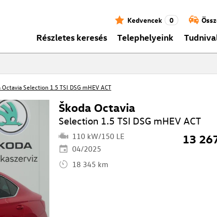
Kedvencek
0
Össz
Részletes keresés
Telephelyeink
Tudniva
 Octavia Selection 1.5 TSI DSG mHEV ACT
Škoda Octavia
Selection 1.5 TSI DSG mHEV ACT
110 kW/150 LE
13 26
04/2025
18 345 km