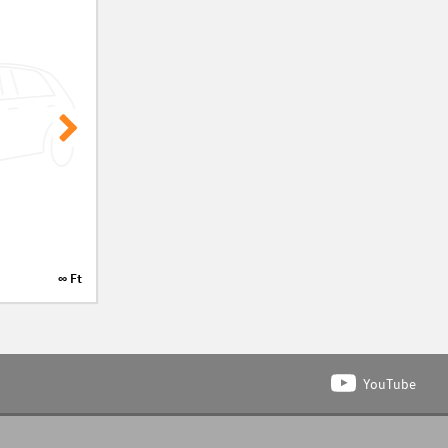
∞ Ft
∞ Ft
YouTube