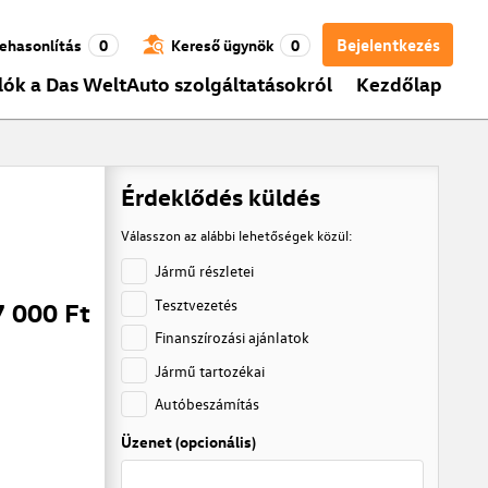
Bejelentkezés
ehasonlítás
0
Kereső ügynök
0
lók a Das WeltAuto szolgáltatásokról
Kezdőlap
Érdeklődés küldés
Válasszon az alábbi lehetőségek közül:
Jármű részletei
Tesztvezetés
7 000 Ft
Finanszírozási ajánlatok
Jármű tartozékai
Autóbeszámítás
Üzenet (opcionális)