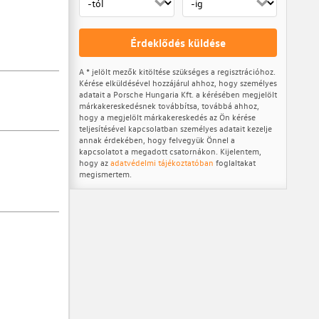
Érdeklődés küldése
A * jelölt mezők kitöltése szükséges a regisztrációhoz.
Kérése elküldésével hozzájárul ahhoz, hogy személyes
adatait a Porsche Hungaria Kft. a kérésében megjelölt
márkakereskedésnek továbbítsa, továbbá ahhoz,
hogy a megjelölt márkakereskedés az Ön kérése
teljesítésével kapcsolatban személyes adatait kezelje
annak érdekében, hogy felvegyük Önnel a
kapcsolatot a megadott csatornákon. Kijelentem,
hogy az
adatvédelmi tájékoztatóban
foglaltakat
megismertem.