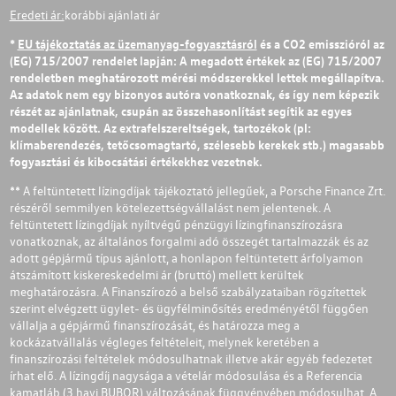
Eredeti ár:
korábbi ajánlati ár
*
EU tájékoztatás az üzemanyag-fogyasztásról
és a CO2 emisszióról az
(EG) 715/2007 rendelet lapján: A megadott értékek az (EG) 715/2007
rendeletben meghatározott mérési módszerekkel lettek megállapítva.
Az adatok nem egy bizonyos autóra vonatkoznak, és így nem képezik
részét az ajánlatnak, csupán az összehasonlítást segítik az egyes
modellek között. Az extrafelszereltségek, tartozékok (pl:
klímaberendezés, tetőcsomagtartó, szélesebb kerekek stb.) magasabb
fogyasztási és kibocsátási értékekhez vezetnek.
** A feltüntetett lízingdíjak tájékoztató jellegűek, a Porsche Finance Zrt.
részéről semmilyen kötelezettségvállalást nem jelentenek. A
feltüntetett lízingdíjak nyíltvégű pénzügyi lízingfinanszírozásra
vonatkoznak, az általános forgalmi adó összegét tartalmazzák és az
adott gépjármű típus ajánlott, a honlapon feltüntetett árfolyamon
átszámított kiskereskedelmi ár (bruttó) mellett kerültek
meghatározásra. A Finanszírozó a belső szabályzataiban rögzítettek
szerint elvégzett ügylet- és ügyfélminősítés eredményétől függően
vállalja a gépjármű finanszírozását, és határozza meg a
kockázatvállalás végleges feltételeit, melynek keretében a
finanszírozási feltételek módosulhatnak illetve akár egyéb fedezetet
írhat elő. A lízingdíj nagysága a vételár módosulása és a Referencia
kamatláb (3 havi BUBOR) változásának függvényében módosulhat. A