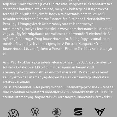
teljeskörű kárbiztosítás (CASCO biztosítás) megkötése és fenntartása a
szerződés hatálya alatt kötelező, melynek költsége a Lízingbevevőt
terheli! Felhívjuk a figyelmét, hogy a tájékoztatás nem teljes körű,
további részleteket a Porsche Finance Zrt. Általános Üzletszabályzata,
Pénzügyi Lízingügyletek Üzletszabályzata és Hirdetményei
tartalmazzák, melyek letölthetőek a
www.porschefinance.hu
oldalról,
vagy az Ügyfélszolgálatunkon valamint a Közvetítőnél elérhetőek. A
nyíltvégű pénzügyi lízing finanszírozást kizárólag fogyasztónak nem
minősülő személyek vehetik igénybe. A Porsche Hungária Kft. a
finanszírozás közvetítőjeként a Porsche Finance Zrt. képviseletében jár
el.
Az új WLTP-ciklus a jogszabályi előírások szerint 2017. szeptember 1-
től válik kötelezővé. Ekkortól minden újonnan bemutatott
személygépkocsi-modellt és -motort már a WLTP-szabvány szerint
kell gyártóiknak üzemanyag-fogyasztási és károsanyag-kibocsátási
értékekkel ellátni.
2018. szeptember 1-től pedig minden új személygépkocsinak - tehát a
már korábban bemutatott modelleknek is - rendelkezniük kell a WLTP
szerinti üzemanyag-fogyasztási és károsanyag-kibocsátási értékekkel.