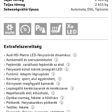
Teljes tömeg
2 655 kg
Sebességváltó típusa
Automata, DSG, Tiptronic
Extrafelszereltség
Audi HD-Matrix LED-fényszórók dinamikus
i
Autóemelő és szerszámkészlet
i
Fejtámlák: variálható fejtámlák az első
i
Fényezett külső tükrök (integrált LED
i
Futómű: Adaptív légrugózás
i
Kormány: sport, alul egyensített,
i
Környezet-megfigyelő kamerák
i
Lopásgátló kerékcsavarok és kerékcsavar
i
Napellenzők elöl, kihúzható,
i
Optikai csomag, fekete: a hűtőrács
i
Pótkerék: Helytakarékos pótkerék
i
Tetőléc: fekete
i
Üvegezés: Privacy-üvegezés, sötétített
i