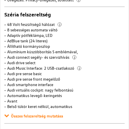
Széria felszereltség
48 Volt feszültségű hálózat
i
8 sebességes automata váltó
Adaptív pótféklámpa, LED
AdBlue tank (24 literes)
Állítható kormányoszlop
Alumínium küszöbborítás S emblémával,
Audi connect segély- és szervizhívás
i
Audi drive select
Audi Music Interface: 2 USB-csatlakozó
i
Audi pre sense basic
Audi pre sense front megelőző
Audi smartphone interface
Audi virtuális cockpit: nagy felbontású
Automatikus levegő-keringetés
Avant
Belső tükör keret nélkül, automatikus
Összes felszereltség mutatása