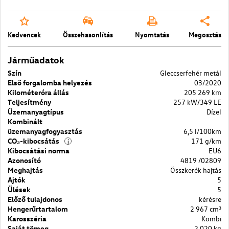
Kedvencek
Összehasonlítás
Nyomtatás
Megosztás
Járműadatok
Szín
Gleccserfehér metál
Első forgalomba helyezés
03/2020
Kilométeróra állás
205 269 km
Teljesítmény
257 kW/349 LE
Üzemanyagtípus
Dízel
Kombinált
üzemanyagfogyasztás
6,5 l/100km
CO₂-kibocsátás
171 g/km
i
Kibocsátási norma
EU6
Azonosító
4819 /02809
Meghajtás
Összkerék hajtás
Ajtók
5
Ülések
5
Előző tulajdonos
kérésre
Hengerűrtartalom
2 967 cm³
Karosszéria
Kombi
Saját tömeg
2 020 kg