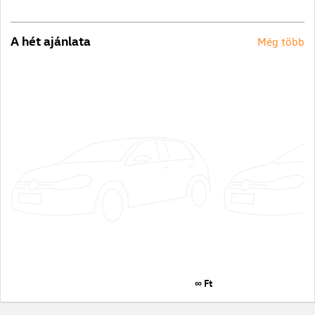
A hét ajánlata
Még több
∞ Ft