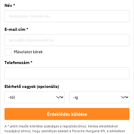
Név *
E-mail cím *
Másolatot kérek
Telefonszám *
Elérhető vagyok (opcionális)
Érdeklődés küldése
A * jelölt mezők kitöltése szükséges a regisztrációhoz. Kérése elküldésével
hozzájárul ahhoz, hogy személyes adatait a Porsche Hungaria Kft. a kérésében