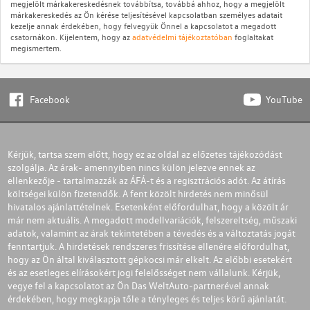
megjelölt márkakereskedésnek továbbítsa, továbbá ahhoz, hogy a megjelölt
márkakereskedés az Ön kérése teljesítésével kapcsolatban személyes adatait
kezelje annak érdekében, hogy felvegyük Önnel a kapcsolatot a megadott
csatornákon. Kijelentem, hogy az
adatvédelmi tájékoztatóban
foglaltakat
megismertem.
Facebook
YouTube
Kérjük, tartsa szem előtt, hogy ez az oldal az előzetes tájékozódást
szolgálja. Az árak- amennyiben nincs külön jelezve ennek az
ellenkezője - tartalmazzák az ÁFÁ-t és a regisztrációs adót. Az átírás
költségei külön fizetendők. A fent közölt hirdetés nem minősül
hivatalos ajánlattételnek. Esetenként előfordulhat, hogy a közölt ár
már nem aktuális. A megadott modellvariációk, felszereltség, műszaki
adatok, valamint az árak tekintetében a tévedés és a változtatás jogát
fenntartjuk. A hirdetések rendszeres frissítése ellenére előfordulhat,
hogy az Ön által kiválasztott gépkocsi már elkelt. Az előbbi esetekért
és az esetleges elírásokért jogi felelősséget nem vállalunk. Kérjük,
vegye fel a kapcsolatot az Ön Das WeltAuto-partnerével annak
érdekében, hogy megkapja tőle a tényleges és teljes körű ajánlatát.