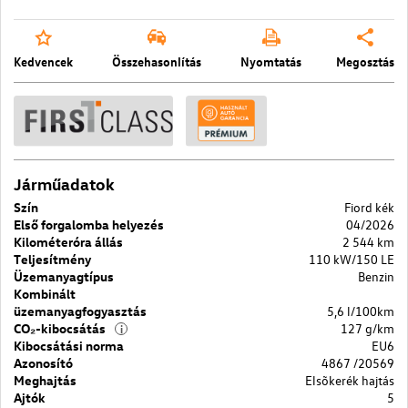
Kedvencek
Összehasonlítás
Nyomtatás
Megosztás
Járműadatok
Szín
Fiord kék
Első forgalomba helyezés
04/2026
Kilométeróra állás
2 544 km
Teljesítmény
110 kW/150 LE
Üzemanyagtípus
Benzin
Kombinált
üzemanyagfogyasztás
5,6 l/100km
CO₂-kibocsátás
127 g/km
i
Kibocsátási norma
EU6
Azonosító
4867 /20569
Meghajtás
Elsõkerék hajtás
Ajtók
5