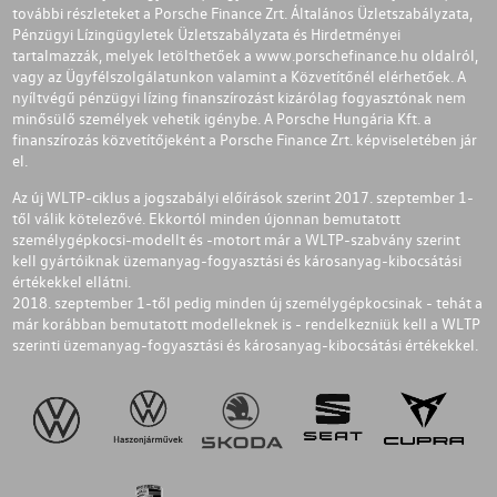
további részleteket a Porsche Finance Zrt. Általános Üzletszabályzata,
Pénzügyi Lízingügyletek Üzletszabályzata és Hirdetményei
tartalmazzák, melyek letölthetőek a
www.porschefinance.hu
oldalról,
vagy az Ügyfélszolgálatunkon valamint a Közvetítőnél elérhetőek. A
nyíltvégű pénzügyi lízing finanszírozást kizárólag fogyasztónak nem
minősülő személyek vehetik igénybe. A Porsche Hungária Kft. a
finanszírozás közvetítőjeként a Porsche Finance Zrt. képviseletében jár
el.
Az új WLTP-ciklus a jogszabályi előírások szerint 2017. szeptember 1-
től válik kötelezővé. Ekkortól minden újonnan bemutatott
személygépkocsi-modellt és -motort már a WLTP-szabvány szerint
kell gyártóiknak üzemanyag-fogyasztási és károsanyag-kibocsátási
értékekkel ellátni.
2018. szeptember 1-től pedig minden új személygépkocsinak - tehát a
már korábban bemutatott modelleknek is - rendelkezniük kell a WLTP
szerinti üzemanyag-fogyasztási és károsanyag-kibocsátási értékekkel.