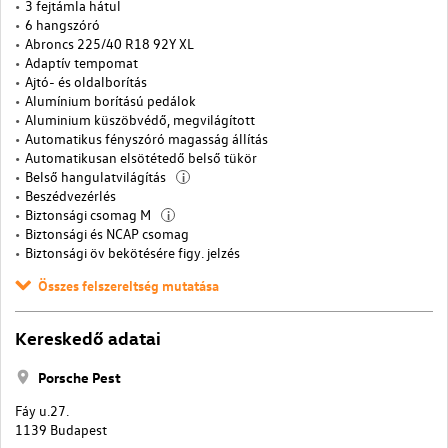
3 fejtámla hátul
6 hangszóró
Abroncs 225/40 R18 92Y XL
Adaptív tempomat
Ajtó- és oldalborítás
Alumínium borítású pedálok
Aluminium küszöbvédő, megvilágított
Automatikus fényszóró magasság állítás
Automatikusan elsötétedő belső tükör
Belső hangulatvilágítás
i
Beszédvezérlés
Biztonsági csomag M
i
Biztonsági és NCAP csomag
Biztonsági öv bekötésére figy. jelzés
Összes felszereltség mutatása
Kereskedő adatai
Porsche Pest
Fáy u.27.
1139 Budapest