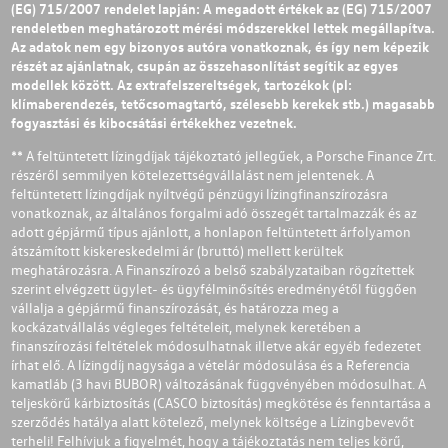
(EG) 715/2007 rendelet lapján: A megadott értékek az (EG) 715/2007
rendeletben meghatározott mérési módszerekkel lettek megállapítva.
Az adatok nem egy bizonyos autóra vonatkoznak, és így nem képezik
részét az ajánlatnak, csupán az összehasonlítást segítik az egyes
modellek között. Az extrafelszereltségek, tartozékok (pl:
klímaberendezés, tetőcsomagtartó, szélesebb kerekek stb.) magasabb
fogyasztási és kibocsátási értékekhez vezetnek.
** A feltüntetett lízingdíjak tájékoztató jellegűek, a Porsche Finance Zrt.
részéről semmilyen kötelezettségvállalást nem jelentenek. A
feltüntetett lízingdíjak nyíltvégű pénzügyi lízingfinanszírozásra
vonatkoznak, az általános forgalmi adó összegét tartalmazzák és az
adott gépjármű típus ajánlott, a honlapon feltüntetett árfolyamon
átszámított kiskereskedelmi ár (bruttó) mellett kerültek
meghatározásra. A Finanszírozó a belső szabályzataiban rögzítettek
szerint elvégzett ügylet- és ügyfélminősítés eredményétől függően
vállalja a gépjármű finanszírozását, és határozza meg a
kockázatvállalás végleges feltételeit, melynek keretében a
finanszírozási feltételek módosulhatnak illetve akár egyéb fedezetet
írhat elő. A lízingdíj nagysága a vételár módosulása és a Referencia
kamatláb (3 havi BUBOR) változásának függvényében módosulhat. A
teljeskörű kárbiztosítás (CASCO biztosítás) megkötése és fenntartása a
szerződés hatálya alatt kötelező, melynek költsége a Lízingbevevőt
terheli! Felhívjuk a figyelmét, hogy a tájékoztatás nem teljes körű,