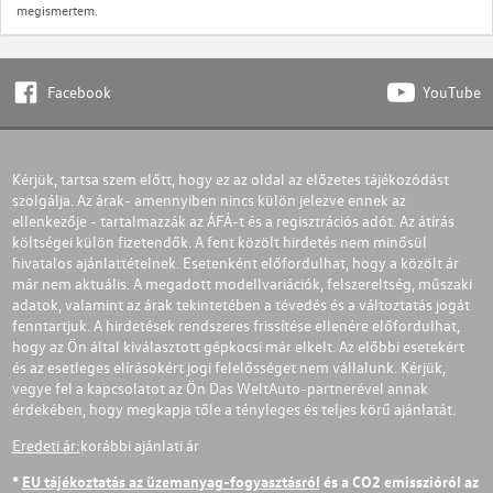
megismertem.
Facebook
YouTube
Kérjük, tartsa szem előtt, hogy ez az oldal az előzetes tájékozódást
szolgálja. Az árak- amennyiben nincs külön jelezve ennek az
ellenkezője - tartalmazzák az ÁFÁ-t és a regisztrációs adót. Az átírás
költségei külön fizetendők. A fent közölt hirdetés nem minősül
hivatalos ajánlattételnek. Esetenként előfordulhat, hogy a közölt ár
már nem aktuális. A megadott modellvariációk, felszereltség, műszaki
adatok, valamint az árak tekintetében a tévedés és a változtatás jogát
fenntartjuk. A hirdetések rendszeres frissítése ellenére előfordulhat,
hogy az Ön által kiválasztott gépkocsi már elkelt. Az előbbi esetekért
és az esetleges elírásokért jogi felelősséget nem vállalunk. Kérjük,
vegye fel a kapcsolatot az Ön Das WeltAuto-partnerével annak
érdekében, hogy megkapja tőle a tényleges és teljes körű ajánlatát.
Eredeti ár:
korábbi ajánlati ár
*
EU tájékoztatás az üzemanyag-fogyasztásról
és a CO2 emisszióról az