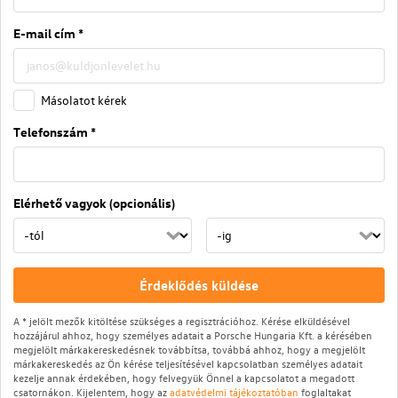
E-mail cím *
Másolatot kérek
Telefonszám *
Elérhető vagyok (opcionális)
Érdeklődés küldése
A * jelölt mezők kitöltése szükséges a regisztrációhoz. Kérése elküldésével
hozzájárul ahhoz, hogy személyes adatait a Porsche Hungaria Kft. a kérésében
megjelölt márkakereskedésnek továbbítsa, továbbá ahhoz, hogy a megjelölt
márkakereskedés az Ön kérése teljesítésével kapcsolatban személyes adatait
kezelje annak érdekében, hogy felvegyük Önnel a kapcsolatot a megadott
csatornákon. Kijelentem, hogy az
adatvédelmi tájékoztatóban
foglaltakat