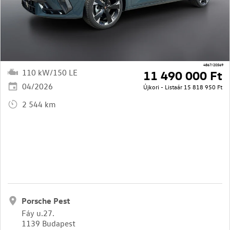
4867/20569
110 kW/150 LE
11 490 000 Ft
04/2026
Újkori - Listaár
15 818 950 Ft
2 544 km
Porsche Pest
Fáy u.27.
1139 Budapest