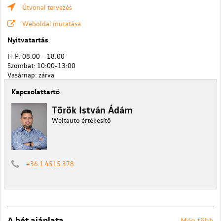
Útvonal tervezés
Weboldal mutatása
Nyitvatartás
H-P: 08:00 – 18:00
Szombat: 10:00-13:00
Vasárnap: zárva
Kapcsolattartó
Török István Ádám
Weltauto értékesítő
+36 1 4515 378
A hét ajánlata
Még több