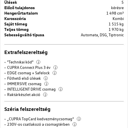
Ülések
5
Előző tulajdonos
kérésre
Hengerűrtartalom
1 498 cm³
Karosszéria
Kombi
Saját tömeg
1 515 kg
Teljes tömeg
1 970 kg
Sebességváltó típusa
Automata, DSG, Tiptronic
Extrafelszereltség
"Technikai kód"
i
CUPRA Connect Plus 3 év
i
EDGE csomag + Safelock
i
Fűthető első ülések
i
IMMERSIVE csomag
i
INTELLIGENT DRIVE csomag
i
Raktárkészlet akció
i
Széria felszereltség
„CUPRA TopCard kedvezménycsomag“
i
230V-os csatlakozó a csomagtérben
i