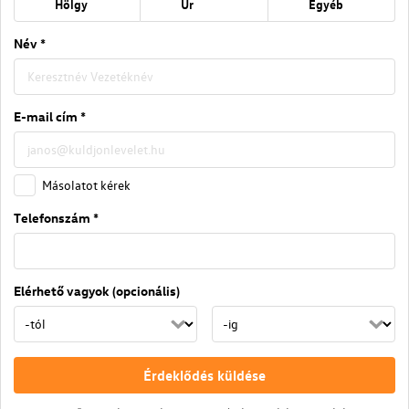
Hölgy
Úr
Egyéb
Név *
E-mail cím *
Másolatot kérek
Telefonszám *
Elérhető vagyok (opcionális)
Érdeklődés küldése