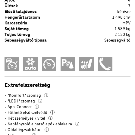
Ülések
7
Előző tulajdonos
kérésre
Hengerűrtartalom
1 498 cm³
Karosszéria
MPV
Saját tömeg
1 589 kg
Teljes tömeg
2 150 kg
Sebességváltó típusa
Sebességváltó
Extrafelszereltség
"Komfort" csomag
i
"LED I" csomag
i
App-Connect
i
Fűthető első szélvédő
i
Hét személyes kivitel
i
Napfényroló a hátsó ajtók ablakaira
i
Oldallégzsák hátul
i