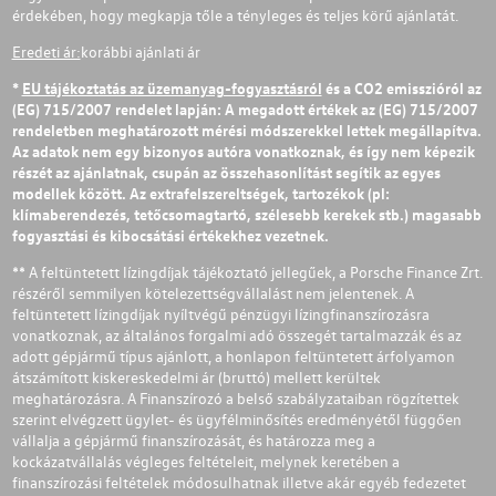
érdekében, hogy megkapja tőle a tényleges és teljes körű ajánlatát.
Eredeti ár:
korábbi ajánlati ár
*
EU tájékoztatás az üzemanyag-fogyasztásról
és a CO2 emisszióról az
(EG) 715/2007 rendelet lapján: A megadott értékek az (EG) 715/2007
rendeletben meghatározott mérési módszerekkel lettek megállapítva.
Az adatok nem egy bizonyos autóra vonatkoznak, és így nem képezik
részét az ajánlatnak, csupán az összehasonlítást segítik az egyes
modellek között. Az extrafelszereltségek, tartozékok (pl:
klímaberendezés, tetőcsomagtartó, szélesebb kerekek stb.) magasabb
fogyasztási és kibocsátási értékekhez vezetnek.
** A feltüntetett lízingdíjak tájékoztató jellegűek, a Porsche Finance Zrt.
részéről semmilyen kötelezettségvállalást nem jelentenek. A
feltüntetett lízingdíjak nyíltvégű pénzügyi lízingfinanszírozásra
vonatkoznak, az általános forgalmi adó összegét tartalmazzák és az
adott gépjármű típus ajánlott, a honlapon feltüntetett árfolyamon
átszámított kiskereskedelmi ár (bruttó) mellett kerültek
meghatározásra. A Finanszírozó a belső szabályzataiban rögzítettek
szerint elvégzett ügylet- és ügyfélminősítés eredményétől függően
vállalja a gépjármű finanszírozását, és határozza meg a
kockázatvállalás végleges feltételeit, melynek keretében a
finanszírozási feltételek módosulhatnak illetve akár egyéb fedezetet