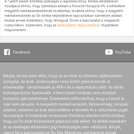
A * jelölt mezők kitöltése szükséges a regisztrációhoz. Kérése elküldésével
hozzájárul ahhoz, hogy személyes adatait a Porsche Hungaria Kft. a kérésében
megjelölt márkakereskedésnek továbbítsa, továbbá ahhoz, hogy a megjelölt
márkakereskedés az Ön kérése teljesítésével kapcsolatban személyes adatait
kezelje annak érdekében, hogy felvegyük Önnel a kapcsolatot a megadott
csatornákon. Kijelentem, hogy az
adatvédelmi tájékoztatóban
foglaltakat
megismertem.
Facebook
YouTube
Kérjük, tartsa szem előtt, hogy ez az oldal az előzetes tájékozódást
szolgálja. Az árak- amennyiben nincs külön jelezve ennek az
ellenkezője - tartalmazzák az ÁFÁ-t és a regisztrációs adót. Az átírás
költségei külön fizetendők. A fent közölt hirdetés nem minősül
hivatalos ajánlattételnek. Esetenként előfordulhat, hogy a közölt ár
már nem aktuális. A megadott modellvariációk, felszereltség, műszaki
adatok, valamint az árak tekintetében a tévedés és a változtatás jogát
fenntartjuk. A hirdetések rendszeres frissítése ellenére előfordulhat,
hogy az Ön által kiválasztott gépkocsi már elkelt. Az előbbi esetekért
és az esetleges elírásokért jogi felelősséget nem vállalunk. Kérjük,
vegye fel a kapcsolatot az Ön Das WeltAuto-partnerével annak