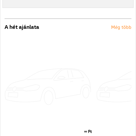
A hét ajánlata
Még több
∞ Ft