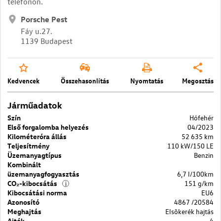
telefonon.
Porsche Pest
Fáy u.27.
1139 Budapest
Kedvencek
Összehasonlítás
Nyomtatás
Megosztás
Járműadatok
Szín
Hófehér
Első forgalomba helyezés
04/2023
Kilométeróra állás
52 635 km
Teljesítmény
110 kW/150 LE
Üzemanyagtípus
Benzin
Kombinált
üzemanyagfogyasztás
6,7 l/100km
CO₂-kibocsátás
151 g/km
i
Kibocsátási norma
EU6
Azonosító
4867 /20584
Meghajtás
Elsõkerék hajtás
Ajtók
4