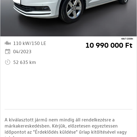
4867/20584
110 kW/150 LE
10 990 000 Ft
04/2023
52 635 km
A kiválasztott jármű nem mindig áll rendelkezésre a
márkakereskedésben. Kérjük, előzetesen egyeztessen
időpontot az "Érdeklődés küldése" űrlap kitöltésével vagy