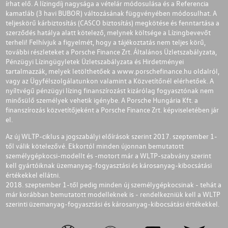
írhat elő. A lízingdíj nagysága a vételár módosulása és a Referencia
kamatláb (3 havi BUBOR) változásának függvényében módosulhat. A
teljeskörű kárbiztosítás (CASCO biztosítás) megkötése és fenntartása a
szerződés hatálya alatt kötelező, melynek költsége a Lízingbevevőt
terheli! Felhívjuk a figyelmét, hogy a tájékoztatás nem teljes körű,
további részleteket a Porsche Finance Zrt. Általános Üzletszabályzata,
Pénzügyi Lízingügyletek Üzletszabályzata és Hirdetményei
tartalmazzák, melyek letölthetőek a
www.porschefinance.hu
oldalról,
vagy az Ügyfélszolgálatunkon valamint a Közvetítőnél elérhetőek. A
nyíltvégű pénzügyi lízing finanszírozást kizárólag fogyasztónak nem
minősülő személyek vehetik igénybe. A Porsche Hungária Kft. a
finanszírozás közvetítőjeként a Porsche Finance Zrt. képviseletében jár
el.
Az új WLTP-ciklus a jogszabályi előírások szerint 2017. szeptember 1-
től válik kötelezővé. Ekkortól minden újonnan bemutatott
személygépkocsi-modellt és -motort már a WLTP-szabvány szerint
kell gyártóiknak üzemanyag-fogyasztási és károsanyag-kibocsátási
értékekkel ellátni.
2018. szeptember 1-től pedig minden új személygépkocsinak - tehát a
már korábban bemutatott modelleknek is - rendelkezniük kell a WLTP
szerinti üzemanyag-fogyasztási és károsanyag-kibocsátási értékekkel.