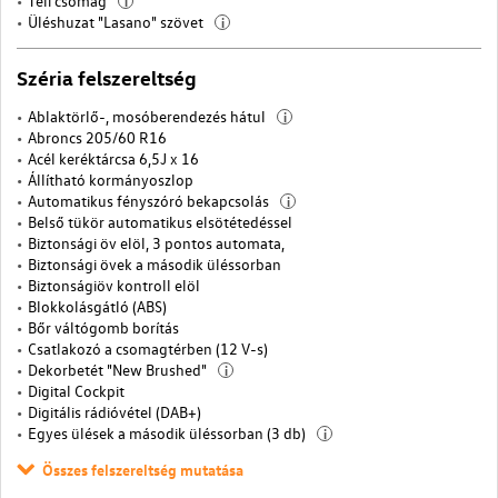
Téli csomag
i
Üléshuzat "Lasano" szövet
i
Széria felszereltség
Ablaktörlő-, mosóberendezés hátul
i
Abroncs 205/60 R16
Acél keréktárcsa 6,5J x 16
Állítható kormányoszlop
Automatikus fényszóró bekapcsolás
i
Belső tükör automatikus elsötétedéssel
Biztonsági öv elöl, 3 pontos automata,
Biztonsági övek a második üléssorban
Biztonságiöv kontroll elöl
Blokkolásgátló (ABS)
Bőr váltógomb borítás
Csatlakozó a csomagtérben (12 V-s)
Dekorbetét "New Brushed"
i
Digital Cockpit
Digitális rádióvétel (DAB+)
Egyes ülések a második üléssorban (3 db)
i
Összes felszereltség mutatása