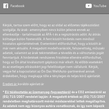
Facebook
YouTube
Kérjük, tartsa szem előtt, hogy ez az oldal az előzetes tájékozódást
szolgálja. Az árak- amennyiben nincs külön jelezve ennek az
ellenkezője - tartalmazzák az ÁFÁ-t és a regisztrációs adót. Az átírás
költségei külön fizetendők. A fent közölt hirdetés nem minősül
hivatalos ajánlattételnek. Esetenként előfordulhat, hogy a közölt ár
már nem aktuális. A megadott modellvariációk, felszereltség, műszaki
adatok, valamint az árak tekintetében a tévedés és a változtatás jogát
fenntartjuk. A hirdetések rendszeres frissítése ellenére előfordulhat,
hogy az Ön által kiválasztott gépkocsi már elkelt. Az előbbi esetekért
és az esetleges elírásokért jogi felelősséget nem vállalunk. Kérjük,
vegye fel a kapcsolatot az Ön Das WeltAuto-partnerével annak
érdekében, hogy megkapja tőle a tényleges és teljes körű ajánlatát.
Eredeti ár:
korábbi ajánlati ár
*
EU tájékoztatás az üzemanyag-fogyasztásról
és a CO2 emisszióról az
(EG) 715/2007 rendelet lapján: A megadott értékek az (EG) 715/2007
rendeletben meghatározott mérési módszerekkel lettek megállapítva.
Az adatok nem egy bizonyos autóra vonatkoznak, és így nem képezik