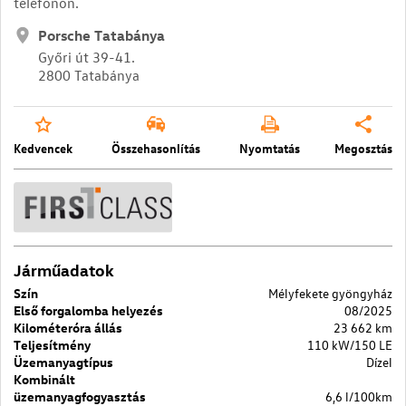
telefonon.
Porsche Tatabánya
Győri út 39-41.
2800 Tatabánya
Kedvencek
Összehasonlítás
Nyomtatás
Megosztás
Járműadatok
Szín
Mélyfekete gyöngyház
Első forgalomba helyezés
08/2025
Kilométeróra állás
23 662 km
Teljesítmény
110 kW/150 LE
Üzemanyagtípus
Dízel
Kombinált
üzemanyagfogyasztás
6,6 l/100km