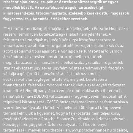
részét az ajánlatnak, csupán az összehasonlítást segítik az egyes
modellek között. Az extrafelszereltségek, tartozékok (pl:
klímaberendezés, tetőcsomagtartó, szélesebb kerekek stb.) magasabb
fogyasztási és kibocsátási értékekhez vezetnek.
** A feltüntetett lízingdíjak tájékoztató jellegűek, a Porsche Finance Zrt.
részéről semmilyen kötelezettségvállalást nem jelentenek. A
feltüntetett lízingdíjak nyíltvégű pénzügyi lízingfinanszírozásra
vonatkoznak, az általános forgalmi adó összegét tartalmazzák és az
adott gépjármű típus ajánlott, a honlapon feltüntetett árfolyamon
átszámított kiskereskedelmi ár (bruttó) mellett kerültek
meghatározásra. A Finanszírozó a belső szabályzataiban rögzítettek
szerint elvégzett ügylet- és ügyfélminősítés eredményétől függően
vállalja a gépjármű finanszírozását, és határozza meg a
kockázatvállalás végleges feltételeit, melynek keretében a
finanszírozási feltételek módosulhatnak illetve akár egyéb fedezetet
írhat elő. A lízingdíj nagysága a vételár módosulása és a Referencia
kamatláb (3 havi BUBOR) változásának függvényében módosulhat. A
teljeskörű kárbiztosítás (CASCO biztosítás) megkötése és fenntartása a
szerződés hatálya alatt kötelező, melynek költsége a Lízingbevevőt
terheli! Felhívjuk a figyelmét, hogy a tájékoztatás nem teljes körű,
további részleteket a Porsche Finance Zrt. Általános Üzletszabályzata,
Pénzügyi Lízingügyletek Üzletszabályzata és Hirdetményei
tartalmazzák, melyek letölthetőek a
www.porschefinance.hu
oldalról,