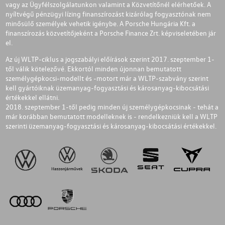
vagy az Ügyfélszolgálatunkon valamint a Közvetítőnél elérhetőek. A
nyíltvégű pénzügyi lízing finanszírozást kizárólag fogyasztónak nem
minősülő személyek vehetik igénybe. A Porsche Hungária Kft. a
finanszírozás közvetítőjeként a Porsche Finance Zrt. képviseletében jár
el.
Az új WLTP-ciklus a jogszabályi előírások szerint 2017. szeptember 1-
től válik kötelezővé. Ekkortól minden újonnan bemutatott
személygépkocsi-modellt és -motort már a WLTP-szabvány szerint
kell gyártóiknak üzemanyag-fogyasztási és károsanyag-kibocsátási
értékekkel ellátni.
2018. szeptember 1-től pedig minden új személygépkocsinak - tehát a
már korábban bemutatott modelleknek is - rendelkezniük kell a WLTP
szerinti üzemanyag-fogyasztási és károsanyag-kibocsátási értékekkel.