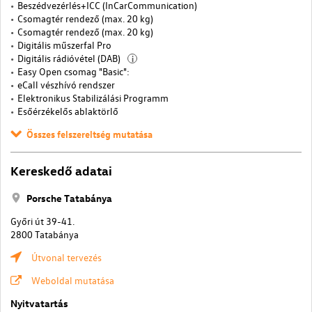
Beszédvezérlés+ICC (InCarCommunication)
Csomagtér rendező (max. 20 kg)
Csomagtér rendező (max. 20 kg)
Digitális műszerfal Pro
Digitális rádióvétel (DAB)
i
Easy Open csomag "Basic":
eCall vészhívó rendszer
Elektronikus Stabilizálási Programm
Esőérzékelős ablaktörlő
Összes felszereltség mutatása
Kereskedő adatai
Porsche Tatabánya
Győri út 39-41.
2800 Tatabánya
Útvonal tervezés
Weboldal mutatása
Nyitvatartás