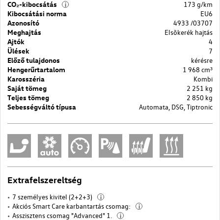
CO₂-kibocsátás
173 g/km
i
Kibocsátási norma
EU6
Azonosító
4933 /03707
Meghajtás
Elsõkerék hajtás
Ajtók
4
Ülések
7
Előző tulajdonos
kérésre
Hengerűrtartalom
1 968 cm³
Karosszéria
Kombi
Saját tömeg
2 251 kg
Teljes tömeg
2 850 kg
Sebességváltó típusa
Automata, DSG, Tiptronic
Extrafelszereltség
7 személyes kivitel (2+2+3)
i
Akciós Smart Care karbantartás csomag:
i
Asszisztens csomag "Advanced" 1.
i