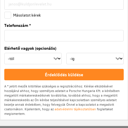
Másolatot kérek
Telefonszám *
Elérhető vagyok (opcionális)
Érdeklődés küldése
A * jelölt mezők kitöltése szükséges a regisztrációhoz. Kérése elküldésével
hozzájárul ahhoz, hogy személyes adatait a Porsche Hungaria Kft. a kérésében
megjelölt márkakereskedésnek továbbítsa, továbbá ahhoz, hogy a megjelölt
márkakereskedés az Ön kérése teljesítésével kapcsolatban személyes adatait
kezelje annak érdekében, hogy felvegyük Önnel a kapcsolatot a megadott
csatornákon. Kijelentem, hogy az
adatvédelmi tájékoztatóban
foglaltakat
megismertem.