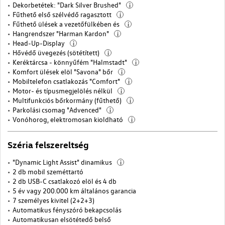
Dekorbetétek: "Dark Silver Brushed"
i
Fűthető első szélvédő ragasztott
i
Fűthető ülések a vezetőfülkében és
i
Hangrendszer "Harman Kardon"
i
Head-Up-Display
i
Hővédő üvegezés (sötétített)
i
Keréktárcsa - könnyűfém "Halmstadt"
i
Komfort ülések elöl "Savona" bőr
i
Mobiltelefon csatlakozás "Comfort"
i
Motor- és típusmegjelölés nélkül
i
Multifunkciós bőrkormány (fűthető)
i
Parkolási csomag "Advenced"
i
Vonóhorog, elektromosan kioldható
i
Széria felszereltség
"Dynamic Light Assist" dinamikus
i
2 db mobil szeméttartó
2 db USB-C csatlakozó elöl és 4 db
5 év vagy 200.000 km általános garancia
7 személyes kivitel (2+2+3)
Automatikus fényszóró bekapcsolás
Automatikusan elsötétedő belső