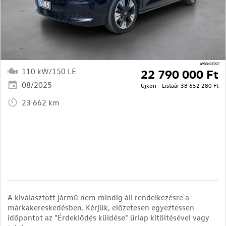
4933/03707
110 kW/150 LE
22 790 000 Ft
08/2025
Újkori - Listaár
38 652 280 Ft
23 662 km
A kiválasztott jármű nem mindig áll rendelkezésre a
márkakereskedésben. Kérjük, előzetesen egyeztessen
időpontot az "Érdeklődés küldése" űrlap kitöltésével vagy