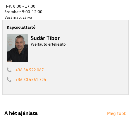
H-P: 8:00 - 17:00
Szombat: 9:00-12:00
Vasárnap: zárva
Kapcsolattartó
Sudár Tibor
Weltauto értékesítő
+36 34 522 067
+36 30 4561 724
A hét ajánlata
Még több