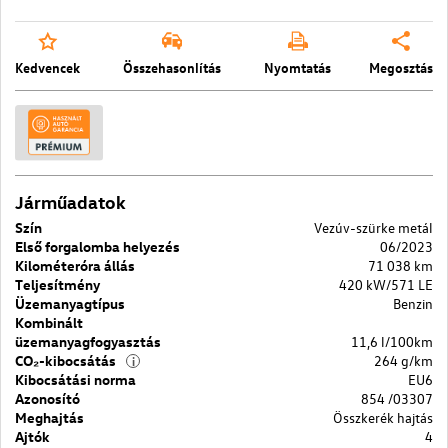
Kedvencek
Összehasonlítás
Nyomtatás
Megosztás
Járműadatok
Szín
Vezúv-szürke metál
Első forgalomba helyezés
06/2023
Kilométeróra állás
71 038 km
Teljesítmény
420 kW/571 LE
Üzemanyagtípus
Benzin
Kombinált
üzemanyagfogyasztás
11,6 l/100km
CO₂-kibocsátás
264 g/km
i
Kibocsátási norma
EU6
Azonosító
854 /03307
Meghajtás
Összkerék hajtás
Ajtók
4