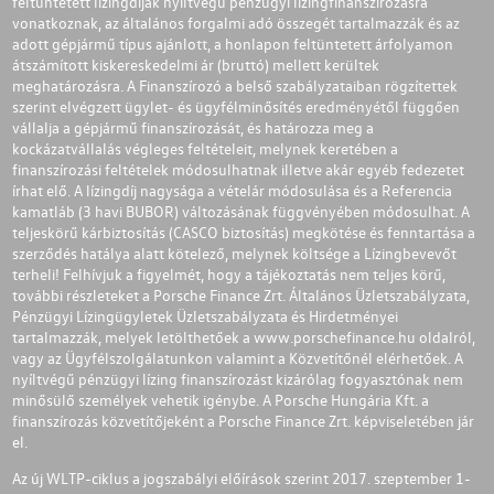
feltüntetett lízingdíjak nyíltvégű pénzügyi lízingfinanszírozásra
vonatkoznak, az általános forgalmi adó összegét tartalmazzák és az
adott gépjármű típus ajánlott, a honlapon feltüntetett árfolyamon
átszámított kiskereskedelmi ár (bruttó) mellett kerültek
meghatározásra. A Finanszírozó a belső szabályzataiban rögzítettek
szerint elvégzett ügylet- és ügyfélminősítés eredményétől függően
vállalja a gépjármű finanszírozását, és határozza meg a
kockázatvállalás végleges feltételeit, melynek keretében a
finanszírozási feltételek módosulhatnak illetve akár egyéb fedezetet
írhat elő. A lízingdíj nagysága a vételár módosulása és a Referencia
kamatláb (3 havi BUBOR) változásának függvényében módosulhat. A
teljeskörű kárbiztosítás (CASCO biztosítás) megkötése és fenntartása a
szerződés hatálya alatt kötelező, melynek költsége a Lízingbevevőt
terheli! Felhívjuk a figyelmét, hogy a tájékoztatás nem teljes körű,
további részleteket a Porsche Finance Zrt. Általános Üzletszabályzata,
Pénzügyi Lízingügyletek Üzletszabályzata és Hirdetményei
tartalmazzák, melyek letölthetőek a
www.porschefinance.hu
oldalról,
vagy az Ügyfélszolgálatunkon valamint a Közvetítőnél elérhetőek. A
nyíltvégű pénzügyi lízing finanszírozást kizárólag fogyasztónak nem
minősülő személyek vehetik igénybe. A Porsche Hungária Kft. a
finanszírozás közvetítőjeként a Porsche Finance Zrt. képviseletében jár
el.
Az új WLTP-ciklus a jogszabályi előírások szerint 2017. szeptember 1-