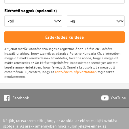
Elérhető vagyok (opcionális)
Érdeklődés küldése
A * jelölt mezők kitöltése szükséges a regisztrációhoz. Kérése elküldésével
hozzájárul ahhoz, hogy személyes adatait a Porsche Hungaria Kft. a kérésében
megjelölt márkakereskedésnek továbbítsa, továbbá ahhoz, hogy a megjelölt
márkakereskedés az Ön kérése teljesítésével kapcsolatban személyes adatait
kezelje annak érdekében, hogy felvegyük Önnel a kapcsolatot a megadott
csatornákon. Kijelentem, hogy az
adatvédelmi tájékoztatóban
foglaltakat
megismertem.
Facebook
YouTube
Kérjük, tartsa szem előtt, hogy ez az oldal az előzetes tájékozódást
szolgálja. Az árak- amennyiben nincs külön jelezve ennek az