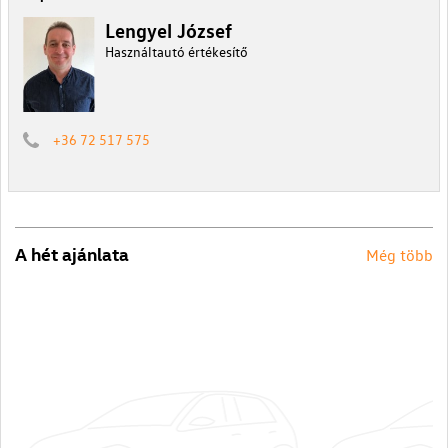
Lengyel József
Használtautó értékesítő
+36 72 517 575
A hét ajánlata
Még több