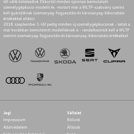
től válik kötelezővé. Ekkortól minden újonnan bemutatott
személygépkocsi-modellt és -motort már a WLTP-szabvány szerint
kell gyártóiknak üzemanyag-fogyasztási és károsanyag-kibocsátási
értékekkel ellátni.
2018. szeptember 1-től pedig minden új személygépkocsinak - tehát a
már korábban bemutatott modelleknek is - rendelkezniük kell a WLTP
szerinti üzemanyag-fogyasztási és károsanyag-kibocsátási értékekkel.
Jogi
Vállalat
Impresszum
Rólunk
Adatvédelem
Állások