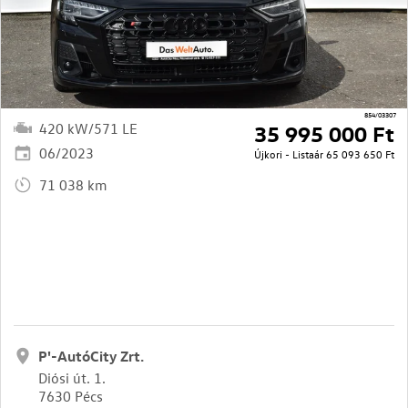
854/03307
420 kW/571 LE
35 995 000 Ft
06/2023
Újkori - Listaár
65 093 650 Ft
71 038 km
P'-AutóCity Zrt.
Diósi út. 1.
7630 Pécs