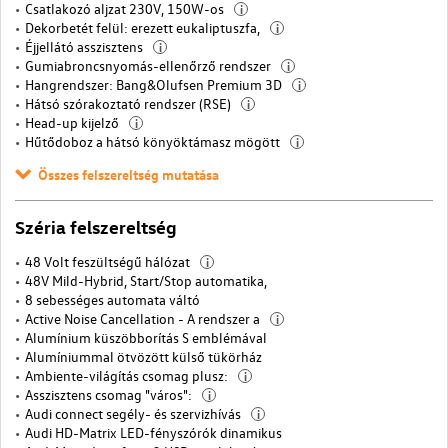
Csatlakozó aljzat 230V, 150W-os
i
Dekorbetét felül: erezett eukaliptuszfa,
i
Éjjellátó asszisztens
i
Gumiabroncsnyomás-ellenőrző rendszer
i
Hangrendszer: Bang&Olufsen Premium 3D
i
Hátsó szórakoztató rendszer (RSE)
i
Head-up kijelző
i
Hűtődoboz a hátsó könyöktámasz mögött
i
Összes felszereltség mutatása
Széria felszereltség
48 Volt feszültségű hálózat
i
48V Mild-Hybrid, Start/Stop automatika,
8 sebességes automata váltó
Active Noise Cancellation - A rendszer a
i
Alumínium küszöbborítás S emblémával
Alumíniummal ötvözött külső tükörház
Ambiente-világítás csomag plusz:
i
Asszisztens csomag "város":
i
Audi connect segély- és szervizhívás
i
Audi HD-Matrix LED-fényszórók dinamikus