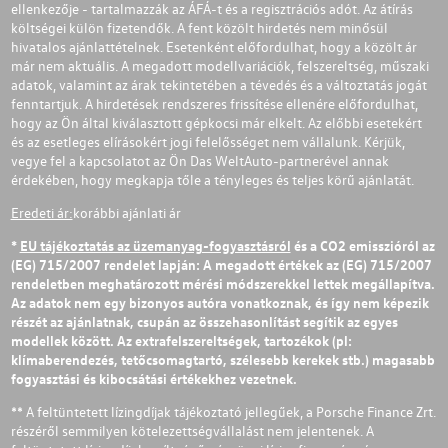
ellenkezője - tartalmazzák az ÁFÁ-t és a regisztrációs adót. Az átírás
költségei külön fizetendők. A fent közölt hirdetés nem minősül
hivatalos ajánlattételnek. Esetenként előfordulhat, hogy a közölt ár
már nem aktuális. A megadott modellvariációk, felszereltség, műszaki
adatok, valamint az árak tekintetében a tévedés és a változtatás jogát
fenntartjuk. A hirdetések rendszeres frissítése ellenére előfordulhat,
hogy az Ön által kiválasztott gépkocsi már elkelt. Az előbbi esetekért
és az esetleges elírásokért jogi felelősséget nem vállalunk. Kérjük,
vegye fel a kapcsolatot az Ön Das WeltAuto-partnerével annak
érdekében, hogy megkapja tőle a tényleges és teljes körű ajánlatát.
Eredeti ár:
korábbi ajánlati ár
*
EU tájékoztatás az üzemanyag-fogyasztásról
és a CO2 emisszióról az
(EG) 715/2007 rendelet lapján: A megadott értékek az (EG) 715/2007
rendeletben meghatározott mérési módszerekkel lettek megállapítva.
Az adatok nem egy bizonyos autóra vonatkoznak, és így nem képezik
részét az ajánlatnak, csupán az összehasonlítást segítik az egyes
modellek között. Az extrafelszereltségek, tartozékok (pl:
klímaberendezés, tetőcsomagtartó, szélesebb kerekek stb.) magasabb
fogyasztási és kibocsátási értékekhez vezetnek.
** A feltüntetett lízingdíjak tájékoztató jellegűek, a Porsche Finance Zrt.
részéről semmilyen kötelezettségvállalást nem jelentenek. A