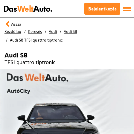
Das
Welt
Auto.
Bejelentkezés
Vissza
Kezdőlap
Keresés
Audi
Audi S8
Audi S8 TFSI quattro tiptronic
Audi S8
TFSI quattro tiptronic