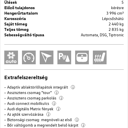
Ülések
5
Előző tulajdonos
kérésre
Hengerűrtartalom
3 996 cm³
Karosszéria
Lépcsőshátú
Saját tömeg
2 440 kg
Teljes tömeg
2 835 kg
Sebességváltó típusa
Automata, DSG, Tiptronic
Extrafelszereltség
Adaptív ablaktörlőlapátok integrált
i
Asszisztens csomag "tour"
i
Asszisztens csomag parkolás
i
Audi connect mobilkulcs
i
Audi digitális Matrix fények
i
Az ajtók szervózárása
i
Biztonsági csomag: megnöveli az első
i
Bőr váltógomb a megrendelt belső kárpit
i