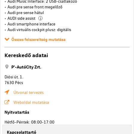
Audi Music Interface: 2 USB-csatlakozó
Audi pre sense front megelőző
Audi pre sense hátul
AUDI side assist
i
Audi smartphone interface
Audi virtuális cockpit plusz: digitális
Összes felszereltség mutatása
Kereskedő adatai
P'-AutóCity Zrt.
Diósi út. 1.
7630 Pécs
Útvonal tervezés
Weboldal mutatása
Nyitvatartás
Hétfő-Péntek: 08:00-17:00
Kapcsolattartó