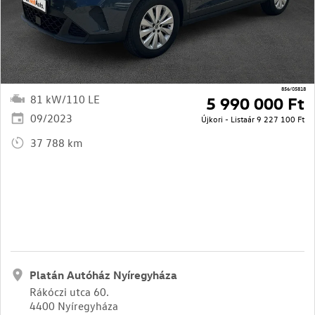
856/05818
81 kW/110 LE
5 990 000 Ft
09/2023
Újkori - Listaár
9 227 100 Ft
37 788 km
Platán Autóház Nyíregyháza
Rákóczi utca 60.
4400 Nyíregyháza