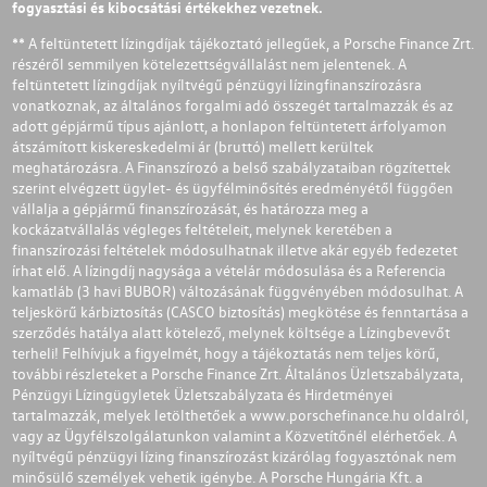
fogyasztási és kibocsátási értékekhez vezetnek.
** A feltüntetett lízingdíjak tájékoztató jellegűek, a Porsche Finance Zrt.
részéről semmilyen kötelezettségvállalást nem jelentenek. A
feltüntetett lízingdíjak nyíltvégű pénzügyi lízingfinanszírozásra
vonatkoznak, az általános forgalmi adó összegét tartalmazzák és az
adott gépjármű típus ajánlott, a honlapon feltüntetett árfolyamon
átszámított kiskereskedelmi ár (bruttó) mellett kerültek
meghatározásra. A Finanszírozó a belső szabályzataiban rögzítettek
szerint elvégzett ügylet- és ügyfélminősítés eredményétől függően
vállalja a gépjármű finanszírozását, és határozza meg a
kockázatvállalás végleges feltételeit, melynek keretében a
finanszírozási feltételek módosulhatnak illetve akár egyéb fedezetet
írhat elő. A lízingdíj nagysága a vételár módosulása és a Referencia
kamatláb (3 havi BUBOR) változásának függvényében módosulhat. A
teljeskörű kárbiztosítás (CASCO biztosítás) megkötése és fenntartása a
szerződés hatálya alatt kötelező, melynek költsége a Lízingbevevőt
terheli! Felhívjuk a figyelmét, hogy a tájékoztatás nem teljes körű,
további részleteket a Porsche Finance Zrt. Általános Üzletszabályzata,
Pénzügyi Lízingügyletek Üzletszabályzata és Hirdetményei
tartalmazzák, melyek letölthetőek a
www.porschefinance.hu
oldalról,
vagy az Ügyfélszolgálatunkon valamint a Közvetítőnél elérhetőek. A
nyíltvégű pénzügyi lízing finanszírozást kizárólag fogyasztónak nem
minősülő személyek vehetik igénybe. A Porsche Hungária Kft. a