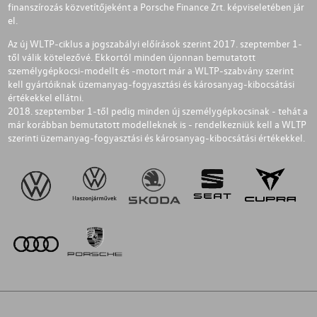
finanszírozás közvetítőjeként a Porsche Finance Zrt. képviseletében jár
el.
Az új WLTP-ciklus a jogszabályi előírások szerint 2017. szeptember 1-
től válik kötelezővé. Ekkortól minden újonnan bemutatott
személygépkocsi-modellt és -motort már a WLTP-szabvány szerint
kell gyártóiknak üzemanyag-fogyasztási és károsanyag-kibocsátási
értékekkel ellátni.
2018. szeptember 1-től pedig minden új személygépkocsinak - tehát a
már korábban bemutatott modelleknek is - rendelkezniük kell a WLTP
szerinti üzemanyag-fogyasztási és károsanyag-kibocsátási értékekkel.