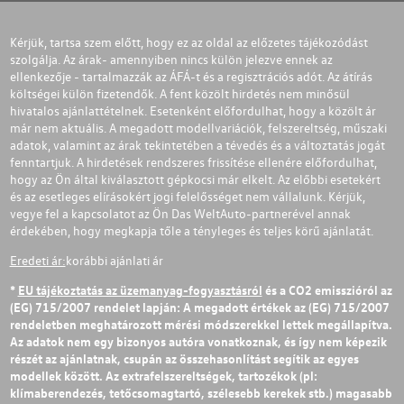
Kérjük, tartsa szem előtt, hogy ez az oldal az előzetes tájékozódást
szolgálja. Az árak- amennyiben nincs külön jelezve ennek az
ellenkezője - tartalmazzák az ÁFÁ-t és a regisztrációs adót. Az átírás
költségei külön fizetendők. A fent közölt hirdetés nem minősül
hivatalos ajánlattételnek. Esetenként előfordulhat, hogy a közölt ár
már nem aktuális. A megadott modellvariációk, felszereltség, műszaki
adatok, valamint az árak tekintetében a tévedés és a változtatás jogát
fenntartjuk. A hirdetések rendszeres frissítése ellenére előfordulhat,
hogy az Ön által kiválasztott gépkocsi már elkelt. Az előbbi esetekért
és az esetleges elírásokért jogi felelősséget nem vállalunk. Kérjük,
vegye fel a kapcsolatot az Ön Das WeltAuto-partnerével annak
érdekében, hogy megkapja tőle a tényleges és teljes körű ajánlatát.
Eredeti ár:
korábbi ajánlati ár
*
EU tájékoztatás az üzemanyag-fogyasztásról
és a CO2 emisszióról az
(EG) 715/2007 rendelet lapján: A megadott értékek az (EG) 715/2007
rendeletben meghatározott mérési módszerekkel lettek megállapítva.
Az adatok nem egy bizonyos autóra vonatkoznak, és így nem képezik
részét az ajánlatnak, csupán az összehasonlítást segítik az egyes
modellek között. Az extrafelszereltségek, tartozékok (pl:
klímaberendezés, tetőcsomagtartó, szélesebb kerekek stb.) magasabb