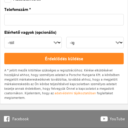
Telefonszám *
Elérhető vagyok (opcionális)
Érdeklődés küldése
A * jelölt mezők kitöltése szükséges a regisztrációhoz. Kérése elküldésével
hozzájárul ahhoz, hogy személyes adatait a Porsche Hungaria Kft. a kérésében
megjelölt márkakereskedésnek továbbítsa, továbbá ahhoz, hogy a megjelölt
márkakereskedés az Ön kérése teljesítésével kapcsolatban személyes adatait
kezelje annak érdekében, hogy felvegyük Önnel a kapcsolatot a megadott
csatornákon. Kijelentem, hogy az
adatvédelmi tájékoztatóban
foglaltakat
megismertem.
Facebook
YouTube