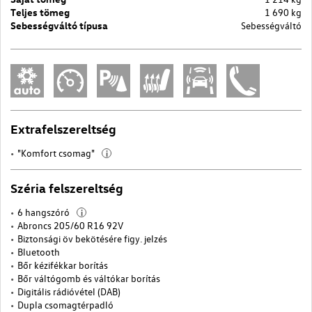
Teljes tömeg
1 690 kg
Sebességváltó típusa
Sebességváltó
Extrafelszereltség
"Komfort csomag"
i
Széria felszereltség
6 hangszóró
i
Abroncs 205/60 R16 92V
Biztonsági öv bekötésére figy. jelzés
Bluetooth
Bőr kézifékkar borítás
Bőr váltógomb és váltókar borítás
Digitális rádióvétel (DAB)
Dupla csomagtérpadló