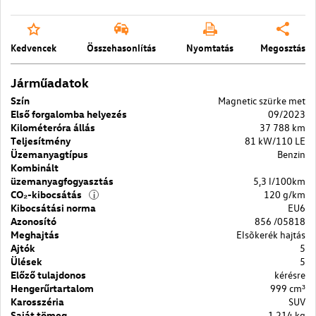
Kedvencek
Összehasonlítás
Nyomtatás
Megosztás
Járműadatok
Szín
Magnetic szürke met
Első forgalomba helyezés
09/2023
Kilométeróra állás
37 788 km
Teljesítmény
81 kW/110 LE
Üzemanyagtípus
Benzin
Kombinált
üzemanyagfogyasztás
5,3 l/100km
CO₂-kibocsátás
120 g/km
i
Kibocsátási norma
EU6
Azonosító
856 /05818
Meghajtás
Elsõkerék hajtás
Ajtók
5
Ülések
5
Előző tulajdonos
kérésre
Hengerűrtartalom
999 cm³
Karosszéria
SUV
Saját tömeg
1 214 kg