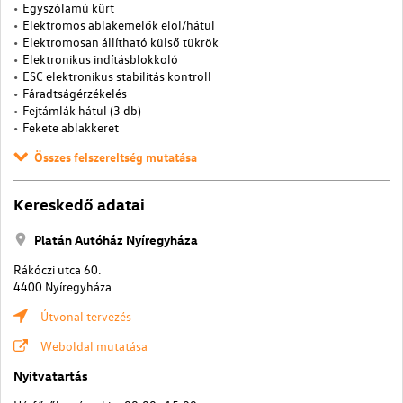
Egyszólamú kürt
Elektromos ablakemelők elöl/hátul
Elektromosan állítható külső tükrök
Elektronikus indításblokkoló
ESC elektronikus stabilitás kontroll
Fáradtságérzékelés
Fejtámlák hátul (3 db)
Fekete ablakkeret
Összes felszereltség mutatása
Kereskedő adatai
Platán Autóház Nyíregyháza
Rákóczi utca 60.
4400 Nyíregyháza
Útvonal tervezés
Weboldal mutatása
Nyitvatartás