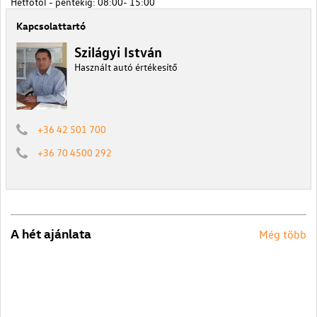
Hétfőtől - péntekig: 08:00- 15:00
Kapcsolattartó
Szilágyi István
Használt autó értékesítő
+36 42 501 700
+36 70 4500 292
A hét ajánlata
Még több