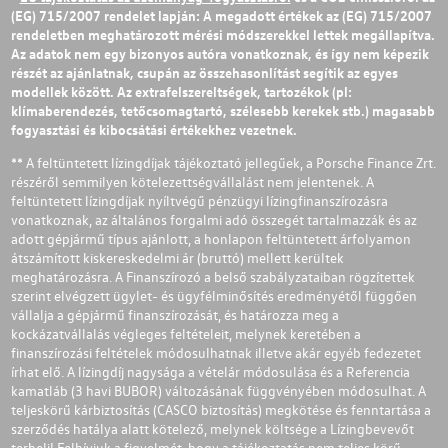
(EG) 715/2007 rendelet lapján: A megadott értékek az (EG) 715/2007
rendeletben meghatározott mérési módszerekkel lettek megállapítva.
Az adatok nem egy bizonyos autóra vonatkoznak, és így nem képezik
részét az ajánlatnak, csupán az összehasonlítást segítik az egyes
modellek között. Az extrafelszereltségek, tartozékok (pl:
klímaberendezés, tetőcsomagtartó, szélesebb kerekek stb.) magasabb
fogyasztási és kibocsátási értékekhez vezetnek.
** A feltüntetett lízingdíjak tájékoztató jellegűek, a Porsche Finance Zrt.
részéről semmilyen kötelezettségvállalást nem jelentenek. A
feltüntetett lízingdíjak nyíltvégű pénzügyi lízingfinanszírozásra
vonatkoznak, az általános forgalmi adó összegét tartalmazzák és az
adott gépjármű típus ajánlott, a honlapon feltüntetett árfolyamon
átszámított kiskereskedelmi ár (bruttó) mellett kerültek
meghatározásra. A Finanszírozó a belső szabályzataiban rögzítettek
szerint elvégzett ügylet- és ügyfélminősítés eredményétől függően
vállalja a gépjármű finanszírozását, és határozza meg a
kockázatvállalás végleges feltételeit, melynek keretében a
finanszírozási feltételek módosulhatnak illetve akár egyéb fedezetet
írhat elő. A lízingdíj nagysága a vételár módosulása és a Referencia
kamatláb (3 havi BUBOR) változásának függvényében módosulhat. A
teljeskörű kárbiztosítás (CASCO biztosítás) megkötése és fenntartása a
szerződés hatálya alatt kötelező, melynek költsége a Lízingbevevőt
terheli! Felhívjuk a figyelmét, hogy a tájékoztatás nem teljes körű,