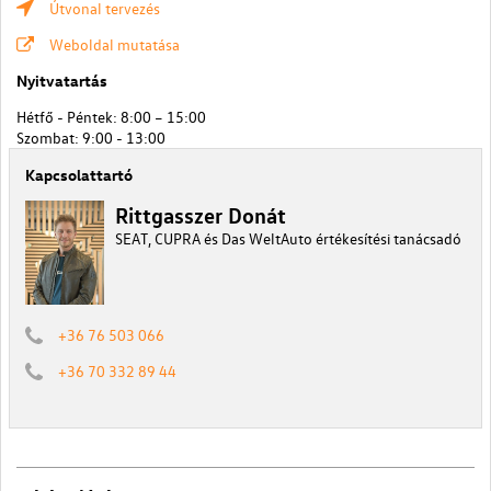
Útvonal tervezés
Weboldal mutatása
Nyitvatartás
Hétfő - Péntek: 8:00 – 15:00
Szombat: 9:00 - 13:00
Kapcsolattartó
Rittgasszer Donát
SEAT, CUPRA és Das WeltAuto értékesítési tanácsadó
+36 76 503 066
+36 70 332 89 44