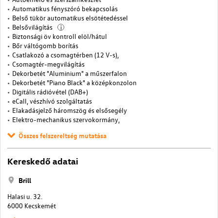
Automatikus fényszóró bekapcsolás
Belső tükör automatikus elsötétedéssel
Belsővilágítás
i
Biztonsági öv kontroll elöl/hátul
Bőr váltógomb borítás
Csatlakozó a csomagtérben (12 V-s),
Csomagtér-megvilágítás
Dekorbetét "Aluminium" a műszerfalon
Dekorbetét "Piano Black" a középkonzolon
Digitális rádióvétel (DAB+)
eCall, vészhívó szolgáltatás
Elakadásjelző háromszög és elsősegély
Elektro-mechanikus szervokormány,
Összes felszereltség mutatása
Kereskedő adatai
Brill
Halasi u. 32.
6000 Kecskemét