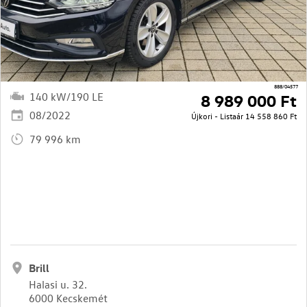
888/04577
140 kW/190 LE
8 989 000 Ft
08/2022
Újkori - Listaár
14 558 860 Ft
79 996 km
Brill
Halasi u. 32.
6000 Kecskemét