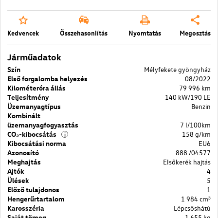
Kedvencek
Összehasonlítás
Nyomtatás
Megosztás
Járműadatok
Szín
Mélyfekete gyöngyház
Első forgalomba helyezés
08/2022
Kilométeróra állás
79 996 km
Teljesítmény
140 kW/190 LE
Üzemanyagtípus
Benzin
Kombinált
üzemanyagfogyasztás
7 l/100km
CO₂-kibocsátás
158 g/km
i
Kibocsátási norma
EU6
Azonosító
888 /04577
Meghajtás
Elsõkerék hajtás
Ajtók
4
Ülések
5
Előző tulajdonos
1
Hengerűrtartalom
1 984 cm³
Karosszéria
Lépcsőshátú
Saját tömeg
1 655 kg