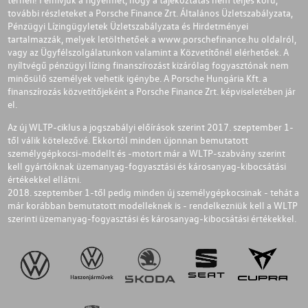
további részleteket a Porsche Finance Zrt. Általános Üzletszabályzata,
Pénzügyi Lízingügyletek Üzletszabályzata és Hirdetményei
tartalmazzák, melyek letölthetőek a
www.porschefinance.hu
oldalról,
vagy az Ügyfélszolgálatunkon valamint a Közvetítőnél elérhetőek. A
nyíltvégű pénzügyi lízing finanszírozást kizárólag fogyasztónak nem
minősülő személyek vehetik igénybe. A Porsche Hungária Kft. a
finanszírozás közvetítőjeként a Porsche Finance Zrt. képviseletében jár
el.
Az új WLTP-ciklus a jogszabályi előírások szerint 2017. szeptember 1-
től válik kötelezővé. Ekkortól minden újonnan bemutatott
személygépkocsi-modellt és -motort már a WLTP-szabvány szerint
kell gyártóiknak üzemanyag-fogyasztási és károsanyag-kibocsátási
értékekkel ellátni.
2018. szeptember 1-től pedig minden új személygépkocsinak - tehát a
már korábban bemutatott modelleknek is - rendelkezniük kell a WLTP
szerinti üzemanyag-fogyasztási és károsanyag-kibocsátási értékekkel.