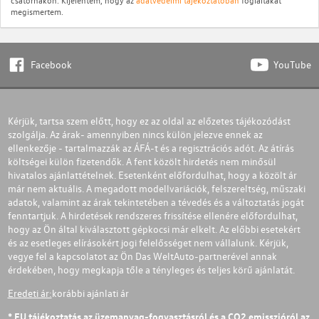
megismertem.
Facebook
YouTube
Kérjük, tartsa szem előtt, hogy ez az oldal az előzetes tájékozódást
szolgálja. Az árak- amennyiben nincs külön jelezve ennek az
ellenkezője - tartalmazzák az ÁFÁ-t és a regisztrációs adót. Az átírás
költségei külön fizetendők. A fent közölt hirdetés nem minősül
hivatalos ajánlattételnek. Esetenként előfordulhat, hogy a közölt ár
már nem aktuális. A megadott modellvariációk, felszereltség, műszaki
adatok, valamint az árak tekintetében a tévedés és a változtatás jogát
fenntartjuk. A hirdetések rendszeres frissítése ellenére előfordulhat,
hogy az Ön által kiválasztott gépkocsi már elkelt. Az előbbi esetekért
és az esetleges elírásokért jogi felelősséget nem vállalunk. Kérjük,
vegye fel a kapcsolatot az Ön Das WeltAuto-partnerével annak
érdekében, hogy megkapja tőle a tényleges és teljes körű ajánlatát.
Eredeti ár:
korábbi ajánlati ár
*
EU tájékoztatás az üzemanyag-fogyasztásról
és a CO2 emisszióról az