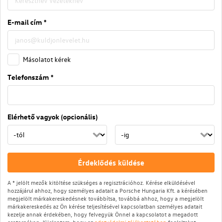
E-mail cím *
Másolatot kérek
Telefonszám *
Elérhető vagyok (opcionális)
Érdeklődés küldése
A * jelölt mezők kitöltése szükséges a regisztrációhoz. Kérése elküldésével
hozzájárul ahhoz, hogy személyes adatait a Porsche Hungaria Kft. a kérésében
megjelölt márkakereskedésnek továbbítsa, továbbá ahhoz, hogy a megjelölt
márkakereskedés az Ön kérése teljesítésével kapcsolatban személyes adatait
kezelje annak érdekében, hogy felvegyük Önnel a kapcsolatot a megadott
csatornákon. Kijelentem, hogy az
adatvédelmi tájékoztatóban
foglaltakat