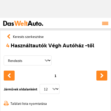
Das
Welt
Auto.
Keresés szerkesztése
4
Használtautók Végh Autóház -től
1
Járművek oldalanként
Találati lista nyomtatása