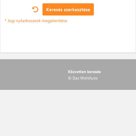
Keresés szerkesztése
* Jogi nyilatkozatok megjelenítése
Közvetlen keresés
© Das WeltAuto