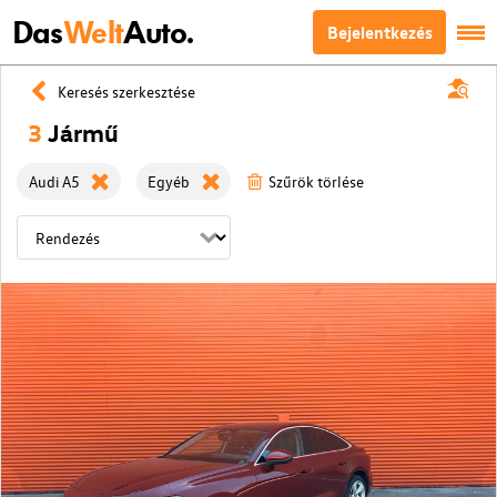
Das
Welt
Auto.
Bejelentkezés
Keresés szerkesztése
3
Jármű
Audi A5
Egyéb
Szűrök törlése