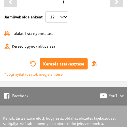
1
Járművek oldalanként
Találati lista nyomtatása
Kereső ügynök aktiválása
Keresés szerkesztése
* Jogi nyilatkozatok megjelenítése
Facebook
YouTube
Kérjük, tartsa szem előtt, hogy ez az oldal az előzetes tájékozódást
szolgálja. Az árak- amennyiben nincs külön jelezve ennek az