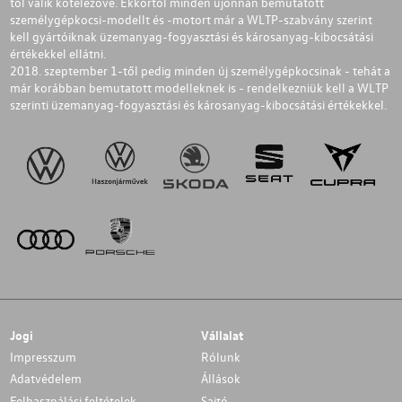
től válik kötelezővé. Ekkortól minden újonnan bemutatott
személygépkocsi-modellt és -motort már a WLTP-szabvány szerint
kell gyártóiknak üzemanyag-fogyasztási és károsanyag-kibocsátási
értékekkel ellátni.
2018. szeptember 1-től pedig minden új személygépkocsinak - tehát a
már korábban bemutatott modelleknek is - rendelkezniük kell a WLTP
szerinti üzemanyag-fogyasztási és károsanyag-kibocsátási értékekkel.
Jogi
Vállalat
Impresszum
Rólunk
Adatvédelem
Állások
Felhasználási feltételek
Sajtó