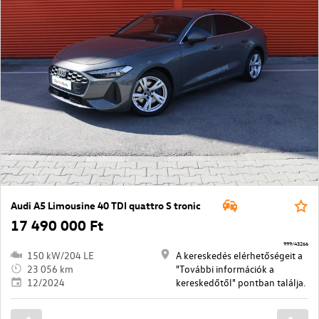
Audi A5 Limousine 40 TDI quattro S tronic
17 490 000 Ft
999/43266
150 kW/204 LE
A kereskedés elérhetőségeit a
23 056 km
"További információk a
12/2024
kereskedőtől" pontban találja.