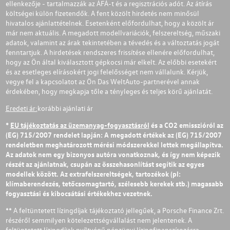
ellenkezője - tartalmazzák az ÁFÁ-t és a regisztrációs adót. Az átírás
költségei külön fizetendők. A fent közölt hirdetés nem minősül
hivatalos ajánlattételnek. Esetenként előfordulhat, hogy a közölt ár
már nem aktuális. A megadott modellvariációk, felszereltség, műszaki
adatok, valamint az árak tekintetében a tévedés és a változtatás jogát
fenntartjuk. A hirdetések rendszeres frissítése ellenére előfordulhat,
hogy az Ön által kiválasztott gépkocsi már elkelt. Az előbbi esetekért
és az esetleges elírásokért jogi felelősséget nem vállalunk. Kérjük,
vegye fel a kapcsolatot az Ön Das WeltAuto-partnerével annak
érdekében, hogy megkapja tőle a tényleges és teljes körű ajánlatát.
Eredeti ár:
korábbi ajánlati ár
*
EU tájékoztatás az üzemanyag-fogyasztásról
és a CO2 emisszióról az
(EG) 715/2007 rendelet lapján: A megadott értékek az (EG) 715/2007
rendeletben meghatározott mérési módszerekkel lettek megállapítva.
Az adatok nem egy bizonyos autóra vonatkoznak, és így nem képezik
részét az ajánlatnak, csupán az összehasonlítást segítik az egyes
modellek között. Az extrafelszereltségek, tartozékok (pl:
klímaberendezés, tetőcsomagtartó, szélesebb kerekek stb.) magasabb
fogyasztási és kibocsátási értékekhez vezetnek.
** A feltüntetett lízingdíjak tájékoztató jellegűek, a Porsche Finance Zrt.
részéről semmilyen kötelezettségvállalást nem jelentenek. A
feltüntetett lízingdíjak nyíltvégű pénzügyi lízingfinanszírozásra