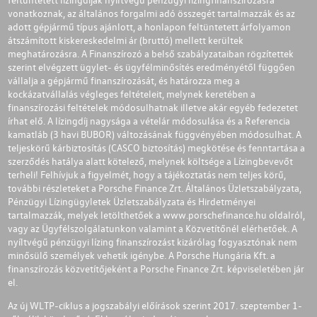
vonatkoznak, az általános forgalmi adó összegét tartalmazzák és az
adott gépjármű típus ajánlott, a honlapon feltüntetett árfolyamon
átszámított kiskereskedelmi ár (bruttó) mellett kerültek
meghatározásra. A Finanszírozó a belső szabályzataiban rögzítettek
szerint elvégzett ügylet- és ügyfélminősítés eredményétől függően
vállalja a gépjármű finanszírozását, és határozza meg a
kockázatvállalás végleges feltételeit, melynek keretében a
finanszírozási feltételek módosulhatnak illetve akár egyéb fedezetet
írhat elő. A lízingdíj nagysága a vételár módosulása és a Referencia
kamatláb (3 havi BUBOR) változásának függvényében módosulhat. A
teljeskörű kárbiztosítás (CASCO biztosítás) megkötése és fenntartása a
szerződés hatálya alatt kötelező, melynek költsége a Lízingbevevőt
terheli! Felhívjuk a figyelmét, hogy a tájékoztatás nem teljes körű,
további részleteket a Porsche Finance Zrt. Általános Üzletszabályzata,
Pénzügyi Lízingügyletek Üzletszabályzata és Hirdetményei
tartalmazzák, melyek letölthetőek a
www.porschefinance.hu
oldalról,
vagy az Ügyfélszolgálatunkon valamint a Közvetítőnél elérhetőek. A
nyíltvégű pénzügyi lízing finanszírozást kizárólag fogyasztónak nem
minősülő személyek vehetik igénybe. A Porsche Hungária Kft. a
finanszírozás közvetítőjeként a Porsche Finance Zrt. képviseletében jár
el.
Az új WLTP-ciklus a jogszabályi előírások szerint 2017. szeptember 1-