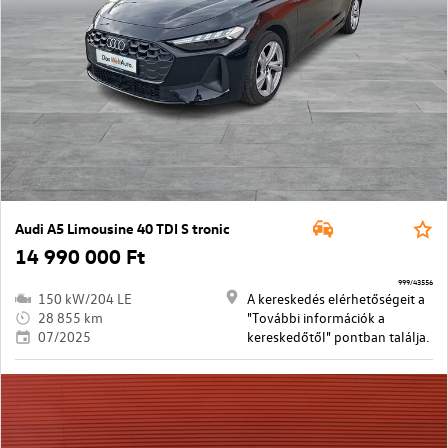
Audi A5 Limousine 40 TDI S tronic
14 990 000 Ft
999/43556
150 kW/204 LE
A kereskedés elérhetőségeit a
28 855 km
"További információk a
07/2025
kereskedőtől" pontban találja.