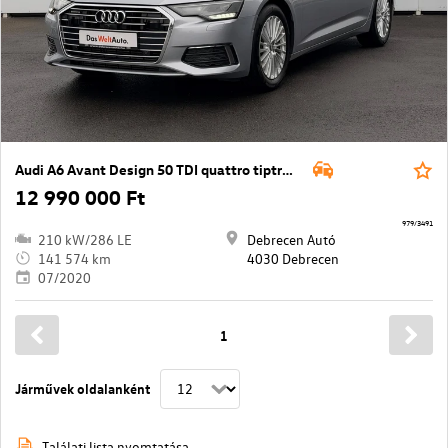
Audi A6 Avant Design 50 TDI quattro tiptronic
12 990 000 Ft
979/3491
210 kW/286 LE
Debrecen Autó
141 574 km
4030 Debrecen
07/2020
1
Járművek oldalanként
Találati lista nyomtatása