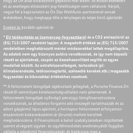
hogy az Ön által kiválasztott gépkocsi már elkelt. Az előbbi esetekért
és az esetleges elírásokért jogi felelősséget nem vállalunk. Kérjük,
vegye fel a kapcsolatot az Ön Das WeltAuto-partnerével annak
érdekében, hogy megkapja tőle a tényleges és teljes körű ajánlatát.
Eredeti ár:
korábbi ajánlati ár
*
EU tájékoztatás az üzemanyag-fogyasztásról
és a CO2 emisszióról az
(EG) 715/2007 rendelet lapján: A megadott értékek az (EG) 715/2007
rendeletben meghatározott mérési módszerekkel lettek megállapítva.
Az adatok nem egy bizonyos autóra vonatkoznak, és így nem képezik
részét az ajánlatnak, csupán az összehasonlítást segítik az egyes
modellek között. Az extrafelszereltségek, tartozékok (pl:
klímaberendezés, tetőcsomagtartó, szélesebb kerekek stb.) magasabb
fogyasztási és kibocsátási értékekhez vezetnek.
** A feltüntetett lízingdíjak tájékoztató jellegűek, a Porsche Finance Zrt.
részéről semmilyen kötelezettségvállalást nem jelentenek. A
feltüntetett lízingdíjak nyíltvégű pénzügyi lízingfinanszírozásra
vonatkoznak, az általános forgalmi adó összegét tartalmazzák és az
adott gépjármű típus ajánlott, a honlapon feltüntetett árfolyamon
átszámított kiskereskedelmi ár (bruttó) mellett kerültek
meghatározásra. A Finanszírozó a belső szabályzataiban rögzítettek
szerint elvégzett ügylet- és ügyfélminősítés eredményétől függően
vállalja a gépjármű finanszírozását, és határozza meg a