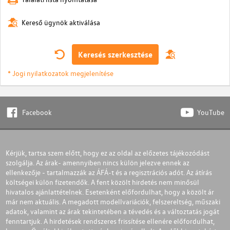
Kereső ügynök aktiválása
Keresés szerkesztése
* Jogi nyilatkozatok megjelenítése
Facebook
YouTube
Kérjük, tartsa szem előtt, hogy ez az oldal az előzetes tájékozódást
szolgálja. Az árak- amennyiben nincs külön jelezve ennek az
ellenkezője - tartalmazzák az ÁFÁ-t és a regisztrációs adót. Az átírás
költségei külön fizetendők. A fent közölt hirdetés nem minősül
hivatalos ajánlattételnek. Esetenként előfordulhat, hogy a közölt ár
már nem aktuális. A megadott modellvariációk, felszereltség, műszaki
adatok, valamint az árak tekintetében a tévedés és a változtatás jogát
fenntartjuk. A hirdetések rendszeres frissítése ellenére előfordulhat,