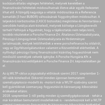
kockázatvállalás végleges feltételeit, melynek keretében a
finanszírozási feltételek módosulhatnak illetve akár egyéb fedezetet
írhat elő. A lízingdíj nagysága a vételár módosulása és a Referencia
kamatláb (3 havi BUBOR) változásának függvényében módosulhat. A
teljeskörű kárbiztosítás (CASCO biztosítás) megkötése és fenntartása a
szerződés hatálya alatt kötelező, melynek költsége a Lízingbevevőt
terheli! Felhívjuk a figyelmét, hogy a tájékoztatás nem teljes körű,
további részleteket a Porsche Finance Zrt. Általános Üzletszabályzata,
Pénzügyi Lízingügyletek Üzletszabályzata és Hirdetményei
tartalmazzák, melyek letölthetőek a
www.porschefinance.hu
oldalról,
vagy az Ügyfélszolgálatunkon valamint a Közvetítőnél elérhetőek. A
nyíltvégű pénzügyi lízing finanszírozást kizárólag fogyasztónak nem
minősülő személyek vehetik igénybe. A Porsche Hungária Kft. a
finanszírozás közvetítőjeként a Porsche Finance Zrt. képviseletében jár
el.
Az új WLTP-ciklus a jogszabályi előírások szerint 2017. szeptember 1-
től válik kötelezővé. Ekkortól minden újonnan bemutatott
személygépkocsi-modellt és -motort már a WLTP-szabvány szerint
kell gyártóiknak üzemanyag-fogyasztási és károsanyag-kibocsátási
értékekkel ellátni.
2018. szeptember 1-től pedig minden új személygépkocsinak - tehát a
már korábban bemutatott modelleknek is - rendelkezniük kell a WLTP
szerinti üzemanyag-fogyasztási és károsanyag-kibocsátási értékekkel.