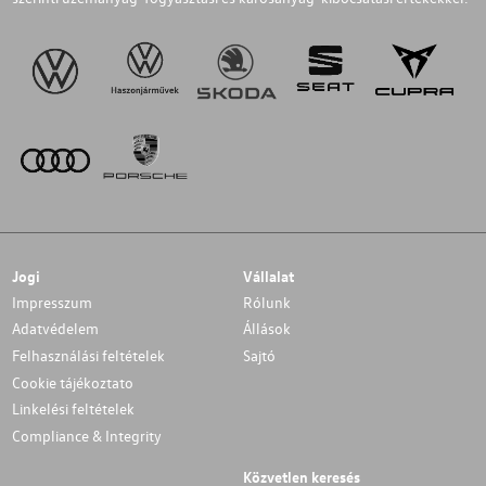
Jogi
Vállalat
Impresszum
Rólunk
Adatvédelem
Állások
Felhasználási feltételek
Sajtó
Cookie tájékoztato
Linkelési feltételek
Compliance & Integrity
Közvetlen keresés