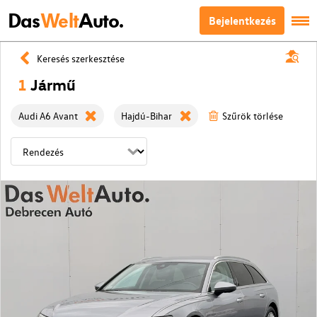
Das
Welt
Auto.
Bejelentkezés
Keresés szerkesztése
1
Jármű
Audi A6 Avant
Hajdú-Bihar
Szűrök törlése