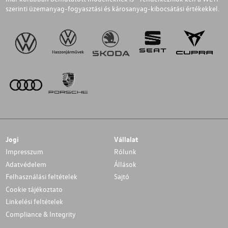
szerinti üzemanyag-fogyasztási és károsanyag-kibocsátási értékekkel.
Jogi
Vállalat
Impresszum
Rólunk
Adatvédelem
Állások
Felhasználási feltételek
Sajtó
Cookie tájékoztato
Linkelési feltételek
Compliance & Integrity