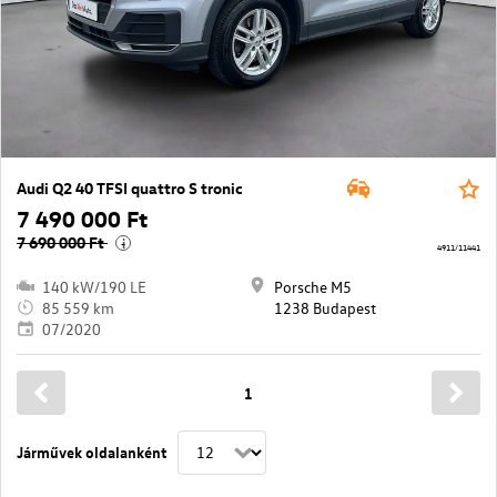
Audi Q2 40 TFSI quattro S tronic
7 490 000 Ft
7 690 000 Ft
i
4911/11441
140 kW/190 LE
Porsche M5
85 559 km
1238 Budapest
07/2020
1
Járművek oldalanként