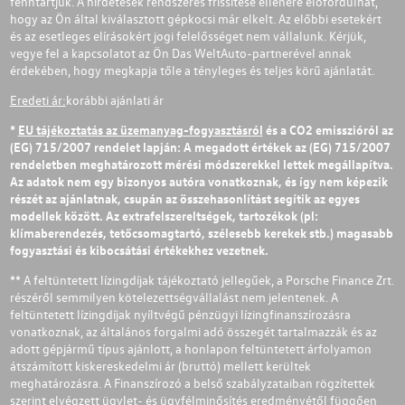
fenntartjuk. A hirdetések rendszeres frissítése ellenére előfordulhat,
hogy az Ön által kiválasztott gépkocsi már elkelt. Az előbbi esetekért
és az esetleges elírásokért jogi felelősséget nem vállalunk. Kérjük,
vegye fel a kapcsolatot az Ön Das WeltAuto-partnerével annak
érdekében, hogy megkapja tőle a tényleges és teljes körű ajánlatát.
Eredeti ár:
korábbi ajánlati ár
*
EU tájékoztatás az üzemanyag-fogyasztásról
és a CO2 emisszióról az
(EG) 715/2007 rendelet lapján: A megadott értékek az (EG) 715/2007
rendeletben meghatározott mérési módszerekkel lettek megállapítva.
Az adatok nem egy bizonyos autóra vonatkoznak, és így nem képezik
részét az ajánlatnak, csupán az összehasonlítást segítik az egyes
modellek között. Az extrafelszereltségek, tartozékok (pl:
klímaberendezés, tetőcsomagtartó, szélesebb kerekek stb.) magasabb
fogyasztási és kibocsátási értékekhez vezetnek.
** A feltüntetett lízingdíjak tájékoztató jellegűek, a Porsche Finance Zrt.
részéről semmilyen kötelezettségvállalást nem jelentenek. A
feltüntetett lízingdíjak nyíltvégű pénzügyi lízingfinanszírozásra
vonatkoznak, az általános forgalmi adó összegét tartalmazzák és az
adott gépjármű típus ajánlott, a honlapon feltüntetett árfolyamon
átszámított kiskereskedelmi ár (bruttó) mellett kerültek
meghatározásra. A Finanszírozó a belső szabályzataiban rögzítettek
szerint elvégzett ügylet- és ügyfélminősítés eredményétől függően