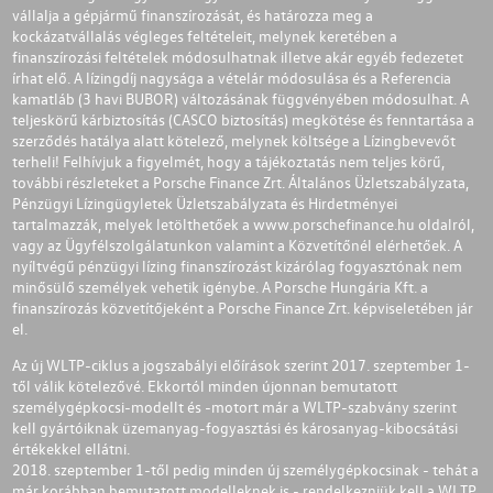
vállalja a gépjármű finanszírozását, és határozza meg a
kockázatvállalás végleges feltételeit, melynek keretében a
finanszírozási feltételek módosulhatnak illetve akár egyéb fedezetet
írhat elő. A lízingdíj nagysága a vételár módosulása és a Referencia
kamatláb (3 havi BUBOR) változásának függvényében módosulhat. A
teljeskörű kárbiztosítás (CASCO biztosítás) megkötése és fenntartása a
szerződés hatálya alatt kötelező, melynek költsége a Lízingbevevőt
terheli! Felhívjuk a figyelmét, hogy a tájékoztatás nem teljes körű,
további részleteket a Porsche Finance Zrt. Általános Üzletszabályzata,
Pénzügyi Lízingügyletek Üzletszabályzata és Hirdetményei
tartalmazzák, melyek letölthetőek a
www.porschefinance.hu
oldalról,
vagy az Ügyfélszolgálatunkon valamint a Közvetítőnél elérhetőek. A
nyíltvégű pénzügyi lízing finanszírozást kizárólag fogyasztónak nem
minősülő személyek vehetik igénybe. A Porsche Hungária Kft. a
finanszírozás közvetítőjeként a Porsche Finance Zrt. képviseletében jár
el.
Az új WLTP-ciklus a jogszabályi előírások szerint 2017. szeptember 1-
től válik kötelezővé. Ekkortól minden újonnan bemutatott
személygépkocsi-modellt és -motort már a WLTP-szabvány szerint
kell gyártóiknak üzemanyag-fogyasztási és károsanyag-kibocsátási
értékekkel ellátni.
2018. szeptember 1-től pedig minden új személygépkocsinak - tehát a
már korábban bemutatott modelleknek is - rendelkezniük kell a WLTP