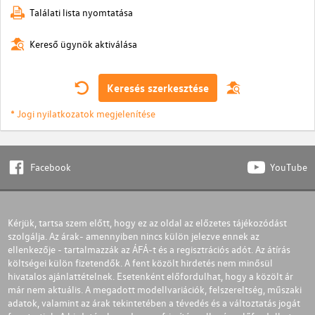
Találati lista nyomtatása
Kereső ügynök aktiválása
Keresés szerkesztése
* Jogi nyilatkozatok megjelenítése
Facebook
YouTube
Kérjük, tartsa szem előtt, hogy ez az oldal az előzetes tájékozódást
szolgálja. Az árak- amennyiben nincs külön jelezve ennek az
ellenkezője - tartalmazzák az ÁFÁ-t és a regisztrációs adót. Az átírás
költségei külön fizetendők. A fent közölt hirdetés nem minősül
hivatalos ajánlattételnek. Esetenként előfordulhat, hogy a közölt ár
már nem aktuális. A megadott modellvariációk, felszereltség, műszaki
adatok, valamint az árak tekintetében a tévedés és a változtatás jogát