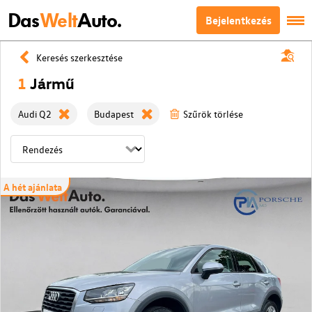
Das
Welt
Auto.
Bejelentkezés
Keresés szerkesztése
1
Jármű
Audi Q2
Budapest
Szűrök törlése
A hét ajánlata