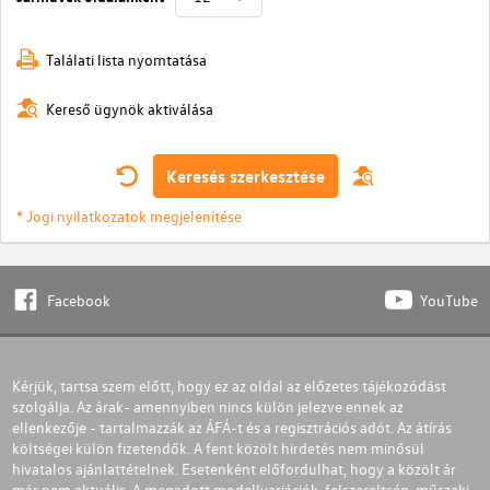
Találati lista nyomtatása
Kereső ügynök aktiválása
Keresés szerkesztése
* Jogi nyilatkozatok megjelenítése
Facebook
YouTube
Kérjük, tartsa szem előtt, hogy ez az oldal az előzetes tájékozódást
szolgálja. Az árak- amennyiben nincs külön jelezve ennek az
ellenkezője - tartalmazzák az ÁFÁ-t és a regisztrációs adót. Az átírás
költségei külön fizetendők. A fent közölt hirdetés nem minősül
hivatalos ajánlattételnek. Esetenként előfordulhat, hogy a közölt ár
már nem aktuális. A megadott modellvariációk, felszereltség, műszaki