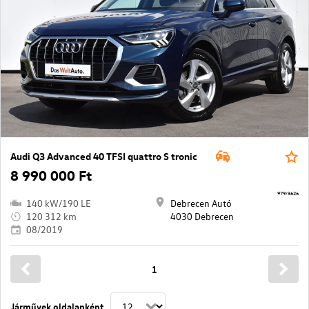
Audi Q3 Advanced 40 TFSI quattro S tronic
8 990 000 Ft
979/3626
140 kW/190 LE
Debrecen Autó
120 312 km
4030 Debrecen
08/2019
1
Járművek oldalanként