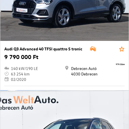
Audi Q3 Advanced 40 TFSI quattro S tronic
9 790 000 Ft
979/3564
140 kW/190 LE
Debrecen Autó
63 254 km
4030 Debrecen
02/2020