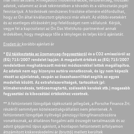
adatok, valamint az árak tekintetében a tévedés és a változtatás jogát
fenntartjuk. A hirdetések rendszeres frissítése ellenére előfordulhat,
hogy az Ön által kiválasztott gépkocsi már elkelt. Az előbbi esetekért
és az esetleges elírásokért jogi felelősséget nem vállalunk. Kérjük,
vegye fel a kapcsolatot az Ön Das WeltAuto-partnerével annak
érdekében, hogy megkapja tőle a tényleges és teljes körű ajánlatát.
Eredeti ár:
korábbi ajánlati ár
*
EU tájékoztatás az üzemanyag-fogyasztásról
és a CO2 emisszióról az
(EG) 715/2007 rendelet lapján: A megadott értékek az (EG) 715/2007
rendeletben meghatározott mérési módszerekkel lettek megállapítva.
Az adatok nem egy bizonyos autóra vonatkoznak, és így nem képezik
részét az ajánlatnak, csupán az összehasonlítást segítik az egyes
modellek között. Az extrafelszereltségek, tartozékok (pl:
klímaberendezés, tetőcsomagtartó, szélesebb kerekek stb.) magasabb
fogyasztási és kibocsátási értékekhez vezetnek.
** A feltüntetett lízingdíjak tájékoztató jellegűek, a Porsche Finance Zrt.
részéről semmilyen kötelezettségvállalást nem jelentenek. A
feltüntetett lízingdíjak nyíltvégű pénzügyi lízingfinanszírozásra
vonatkoznak, az általános forgalmi adó összegét tartalmazzák és az
adott gépjármű típus ajánlott, a honlapon feltüntetett árfolyamon
átszámított kiskereskedelmi ár (bruttó) mellett kerültek