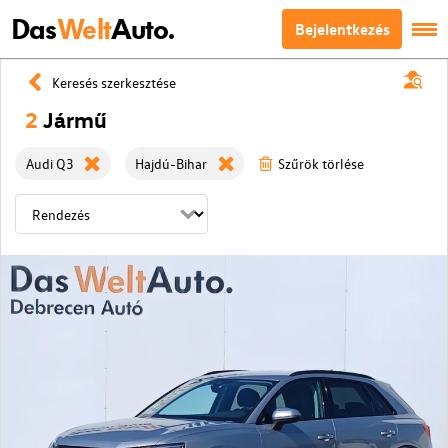
Das
Welt
Auto.
Bejelentkezés
Keresés szerkesztése
2
Jármű
Audi Q3
Hajdú-Bihar
Szűrök törlése