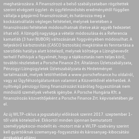
meghatározásra. A Finanszírozó a belső szabályzataiban rögzítettek
szerint elvégzett ügylet- és ügyfélminősítés eredményétől függően
vállalja a gépjármű finanszírozását, és határozza meg a
kockázatvállalás végleges feltételeit, melynek keretében a
finanszírozási feltételek módosulhatnak illetve akár egyéb fedezetet
írhat elő. A lízingdíj nagysága a vételár módosulása és a Referencia
kamatláb (3 havi BUBOR) változásának függvényében módosulhat. A
teljeskörű kárbiztosítás (CASCO biztosítás) megkötése és fenntartása a
szerződés hatálya alatt kötelező, melynek költsége a Lízingbevevőt
terheli! Felhívjuk a figyelmét, hogy a tájékoztatás nem teljes körű,
további részleteket a Porsche Finance Zrt. Általános Üzletszabályzata,
Pénzügyi Lízingügyletek Üzletszabályzata és Hirdetményei
tartalmazzák, melyek letölthetőek a
www.porschefinance.hu
oldalról,
vagy az Ügyfélszolgálatunkon valamint a Közvetítőnél elérhetőek. A
nyíltvégű pénzügyi lízing finanszírozást kizárólag fogyasztónak nem
minősülő személyek vehetik igénybe. A Porsche Hungária Kft. a
finanszírozás közvetítőjeként a Porsche Finance Zrt. képviseletében jár
el.
Az új WLTP-ciklus a jogszabályi előírások szerint 2017. szeptember 1-
től válik kötelezővé. Ekkortól minden újonnan bemutatott
személygépkocsi-modellt és -motort már a WLTP-szabvány szerint
kell gyártóiknak üzemanyag-fogyasztási és károsanyag-kibocsátási
értékekkel ellátni.