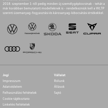
2018. szeptember 1-től pedig minden új személygépkocsinak - tehát a
már korábban bemutatott modelleknek is - rendelkezniük kell a WLTP
szerinti üzemanyag-fogyasztási és károsanyag-kibocsátási értékekkel.
Jogi
Vállalat
Impresszum
Rólunk
Adatvédelem
Állások
Felhasználási feltételek
Sajtó
Cookie tájékoztato
Linkelési feltételek