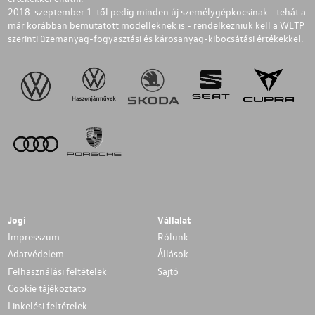
2018. szeptember 1-től pedig minden új személygépkocsinak - tehát a
már korábban bemutatott modelleknek is - rendelkezniük kell a WLTP
szerinti üzemanyag-fogyasztási és károsanyag-kibocsátási értékekkel.
Jogi
Vállalat
Impresszum
Rólunk
Adatvédelem
Állások
Felhasználási feltételek
Sajtó
Cookie tájékoztato
Linkelési feltételek