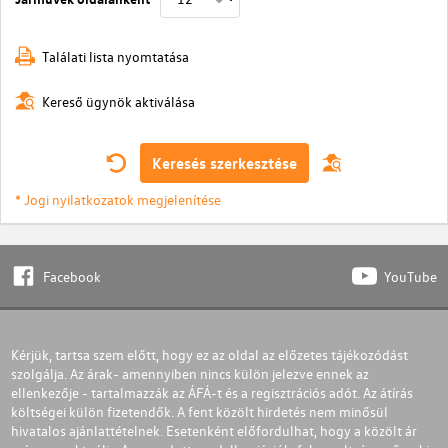
Találati lista nyomtatása
Kereső ügynök aktiválása
Keresés szerkesztése
* Jogi nyilatkozatok megjelenítése
Facebook
YouTube
Kérjük, tartsa szem előtt, hogy ez az oldal az előzetes tájékozódást
szolgálja. Az árak- amennyiben nincs külön jelezve ennek az
ellenkezője - tartalmazzák az ÁFÁ-t és a regisztrációs adót. Az átírás
költségei külön fizetendők. A fent közölt hirdetés nem minősül
hivatalos ajánlattételnek. Esetenként előfordulhat, hogy a közölt ár