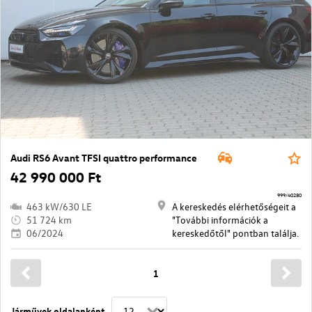
Audi RS6 Avant TFSI quattro performance
42 990 000 Ft
999/40280
463 kW/630 LE
A kereskedés elérhetőségeit a
51 724 km
"További információk a
06/2024
kereskedőtől" pontban találja.
1
Járművek oldalanként