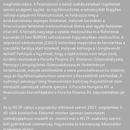
meghatározásra. A Finanszírozó a belső szabályzataiban rögzítettek
szerint elvégzett ügylet- és ügyfélminősítés eredményétől függően
vállalja a gépjármű finanszírozását, és határozza meg a
kockázatvállalás végleges feltételeit, melynek keretében a
finanszírozási feltételek módosulhatnak illetve akár egyéb fedezetet
írhat elő. A lízingdíj nagysága a vételár módosulása és a Referencia
kamatláb (3 havi BUBOR) változásának függvényében módosulhat. A
teljeskörű kárbiztosítás (CASCO biztosítás) megkötése és fenntartása a
szerződés hatálya alatt kötelező, melynek költsége a Lízingbevevőt
terheli! Felhívjuk a figyelmét, hogy a tájékoztatás nem teljes körű,
további részleteket a Porsche Finance Zrt. Általános Üzletszabályzata,
Pénzügyi Lízingügyletek Üzletszabályzata és Hirdetményei
tartalmazzák, melyek letölthetőek a
www.porschefinance.hu
oldalról,
vagy az Ügyfélszolgálatunkon valamint a Közvetítőnél elérhetőek. A
nyíltvégű pénzügyi lízing finanszírozást kizárólag fogyasztónak nem
minősülő személyek vehetik igénybe. A Porsche Hungária Kft. a
finanszírozás közvetítőjeként a Porsche Finance Zrt. képviseletében jár
el.
Az új WLTP-ciklus a jogszabályi előírások szerint 2017. szeptember 1-
től válik kötelezővé. Ekkortól minden újonnan bemutatott
személygépkocsi-modellt és -motort már a WLTP-szabvány szerint
kell gyártóiknak üzemanyag-fogyasztási és károsanyag-kibocsátási
értékekkel ellátni.