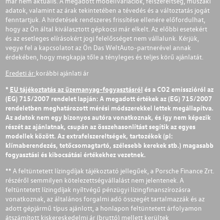
már nem aktuális. A megadott modellvariációk, felszereltség, műszaki
adatok, valamint az árak tekintetében a tévedés és a változtatás jogát
fenntartjuk. A hirdetések rendszeres frissítése ellenére előfordulhat,
hogy az Ön által kiválasztott gépkocsi már elkelt. Az előbbi esetekért
és az esetleges elírásokért jogi felelősséget nem vállalunk. Kérjük,
vegye fel a kapcsolatot az Ön Das WeltAuto-partnerével annak
érdekében, hogy megkapja tőle a tényleges és teljes körű ajánlatát.
Eredeti ár:
korábbi ajánlati ár
*
EU tájékoztatás az üzemanyag-fogyasztásról
és a CO2 emisszióról az
(EG) 715/2007 rendelet lapján: A megadott értékek az (EG) 715/2007
rendeletben meghatározott mérési módszerekkel lettek megállapítva.
Az adatok nem egy bizonyos autóra vonatkoznak, és így nem képezik
részét az ajánlatnak, csupán az összehasonlítást segítik az egyes
modellek között. Az extrafelszereltségek, tartozékok (pl:
klímaberendezés, tetőcsomagtartó, szélesebb kerekek stb.) magasabb
fogyasztási és kibocsátási értékekhez vezetnek.
** A feltüntetett lízingdíjak tájékoztató jellegűek, a Porsche Finance Zrt.
részéről semmilyen kötelezettségvállalást nem jelentenek. A
feltüntetett lízingdíjak nyíltvégű pénzügyi lízingfinanszírozásra
vonatkoznak, az általános forgalmi adó összegét tartalmazzák és az
adott gépjármű típus ajánlott, a honlapon feltüntetett árfolyamon
átszámított kiskereskedelmi ár (bruttó) mellett kerültek