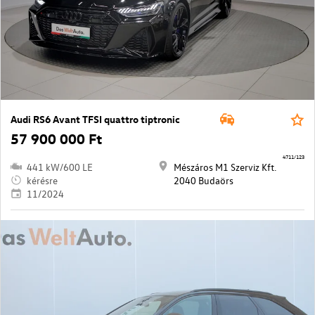
Audi RS6 Avant TFSI quattro tiptronic
57 900 000 Ft
4711/123
441 kW/600 LE
Mészáros M1 Szerviz Kft.
kérésre
2040 Budaörs
11/2024