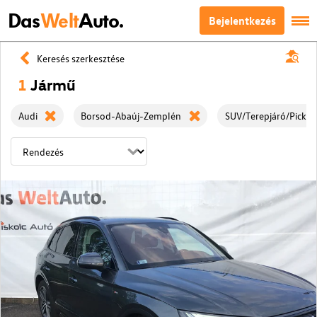
Das
Welt
Auto.
Bejelentkezés
Keresés szerkesztése
1
Jármű
Audi
Borsod-Abaúj-Zemplén
SUV/Terepjáró/Picku