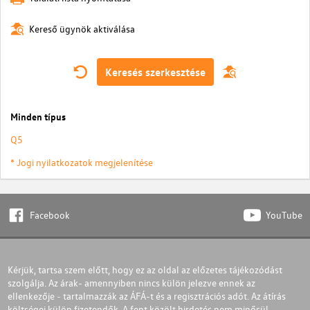
Kereső ügynök aktiválása
Keresés szerkesztése
Minden típus
Q5
* Jogi nyilatkozatok megjelenítése
Facebook
YouTube
Kérjük, tartsa szem előtt, hogy ez az oldal az előzetes tájékozódást
szolgálja. Az árak- amennyiben nincs külön jelezve ennek az
ellenkezője - tartalmazzák az ÁFÁ-t és a regisztrációs adót. Az átírás
költségei külön fizetendők. A fent közölt hirdetés nem minősül