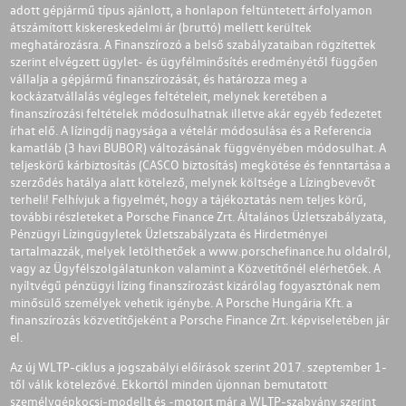
adott gépjármű típus ajánlott, a honlapon feltüntetett árfolyamon
átszámított kiskereskedelmi ár (bruttó) mellett kerültek
meghatározásra. A Finanszírozó a belső szabályzataiban rögzítettek
szerint elvégzett ügylet- és ügyfélminősítés eredményétől függően
vállalja a gépjármű finanszírozását, és határozza meg a
kockázatvállalás végleges feltételeit, melynek keretében a
finanszírozási feltételek módosulhatnak illetve akár egyéb fedezetet
írhat elő. A lízingdíj nagysága a vételár módosulása és a Referencia
kamatláb (3 havi BUBOR) változásának függvényében módosulhat. A
teljeskörű kárbiztosítás (CASCO biztosítás) megkötése és fenntartása a
szerződés hatálya alatt kötelező, melynek költsége a Lízingbevevőt
terheli! Felhívjuk a figyelmét, hogy a tájékoztatás nem teljes körű,
további részleteket a Porsche Finance Zrt. Általános Üzletszabályzata,
Pénzügyi Lízingügyletek Üzletszabályzata és Hirdetményei
tartalmazzák, melyek letölthetőek a
www.porschefinance.hu
oldalról,
vagy az Ügyfélszolgálatunkon valamint a Közvetítőnél elérhetőek. A
nyíltvégű pénzügyi lízing finanszírozást kizárólag fogyasztónak nem
minősülő személyek vehetik igénybe. A Porsche Hungária Kft. a
finanszírozás közvetítőjeként a Porsche Finance Zrt. képviseletében jár
el.
Az új WLTP-ciklus a jogszabályi előírások szerint 2017. szeptember 1-
től válik kötelezővé. Ekkortól minden újonnan bemutatott
személygépkocsi-modellt és -motort már a WLTP-szabvány szerint