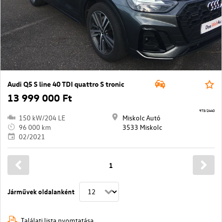
Audi Q5 S line 40 TDI quattro S tronic
13 999 000 Ft
973/2440
150 kW/204 LE
Miskolc Autó
96 000 km
3533 Miskolc
02/2021
1
Járművek oldalanként
Találati lista nyomtatása