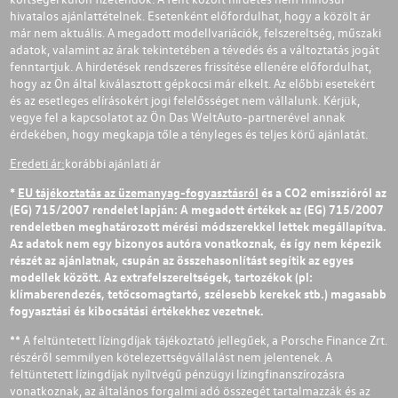
hivatalos ajánlattételnek. Esetenként előfordulhat, hogy a közölt ár
már nem aktuális. A megadott modellvariációk, felszereltség, műszaki
adatok, valamint az árak tekintetében a tévedés és a változtatás jogát
fenntartjuk. A hirdetések rendszeres frissítése ellenére előfordulhat,
hogy az Ön által kiválasztott gépkocsi már elkelt. Az előbbi esetekért
és az esetleges elírásokért jogi felelősséget nem vállalunk. Kérjük,
vegye fel a kapcsolatot az Ön Das WeltAuto-partnerével annak
érdekében, hogy megkapja tőle a tényleges és teljes körű ajánlatát.
Eredeti ár:
korábbi ajánlati ár
*
EU tájékoztatás az üzemanyag-fogyasztásról
és a CO2 emisszióról az
(EG) 715/2007 rendelet lapján: A megadott értékek az (EG) 715/2007
rendeletben meghatározott mérési módszerekkel lettek megállapítva.
Az adatok nem egy bizonyos autóra vonatkoznak, és így nem képezik
részét az ajánlatnak, csupán az összehasonlítást segítik az egyes
modellek között. Az extrafelszereltségek, tartozékok (pl:
klímaberendezés, tetőcsomagtartó, szélesebb kerekek stb.) magasabb
fogyasztási és kibocsátási értékekhez vezetnek.
** A feltüntetett lízingdíjak tájékoztató jellegűek, a Porsche Finance Zrt.
részéről semmilyen kötelezettségvállalást nem jelentenek. A
feltüntetett lízingdíjak nyíltvégű pénzügyi lízingfinanszírozásra
vonatkoznak, az általános forgalmi adó összegét tartalmazzák és az