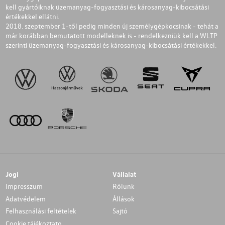
kell gyártóiknak üzemanyag-fogyasztási és károsanyag-kibocsátási
értékekkel ellátni.
2018. szeptember 1-től pedig minden új személygépkocsinak - tehát a
már korábban bemutatott modelleknek is - rendelkezniük kell a WLTP
szerinti üzemanyag-fogyasztási és károsanyag-kibocsátási értékekkel.
Jogi
Vállalat
Impresszum
Rólunk
Adatvédelem
Állások
Felhasználási feltételek
Sajtó
Cookie tájékoztato