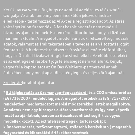
Kérjük, tartsa szem előtt, hogy ez az oldal az előzetes tájékozódást
szolgálja. Az árak- amennyiben nincs külön jelezve ennek az
ellenkezője - tartalmazzák az ÁFÁ-t és a regisztrációs adót. Az átírás
költségei külön fizetendők. A fent közölt hirdetés nem minősül
hivatalos ajánlattételnek. Esetenként előfordulhat, hogy a közölt ár
már nem aktuális. A megadott modellvariációk, felszereltség, műszaki
adatok, valamint az árak tekintetében a tévedés és a változtatás jogát
fenntartjuk. A hirdetések rendszeres frissítése ellenére előfordulhat,
hogy az Ön által kiválasztott gépkocsi már elkelt. Az előbbi esetekért
és az esetleges elírásokért jogi felelősséget nem vállalunk. Kérjük,
vegye fel a kapcsolatot az Ön Das WeltAuto-partnerével annak
érdekében, hogy megkapja tőle a tényleges és teljes körű ajánlatát.
Eredeti ár:
korábbi ajánlati ár
*
EU tájékoztatás az üzemanyag-fogyasztásról
és a CO2 emisszióról az
(EG) 715/2007 rendelet lapján: A megadott értékek az (EG) 715/2007
rendeletben meghatározott mérési módszerekkel lettek megállapítva.
Az adatok nem egy bizonyos autóra vonatkoznak, és így nem képezik
részét az ajánlatnak, csupán az összehasonlítást segítik az egyes
modellek között. Az extrafelszereltségek, tartozékok (pl:
klímaberendezés, tetőcsomagtartó, szélesebb kerekek stb.) magasabb
fogyasztási és kibocsátási értékekhez vezetnek.