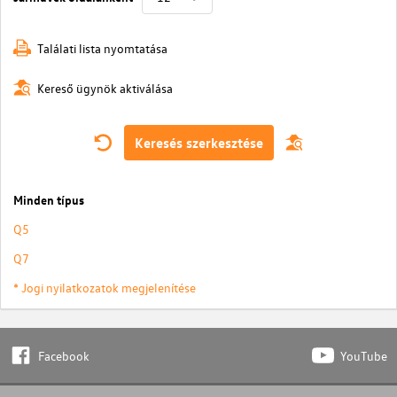
Találati lista nyomtatása
Kereső ügynök aktiválása
Keresés szerkesztése
Minden típus
Q5
Q7
* Jogi nyilatkozatok megjelenítése
Facebook
YouTube