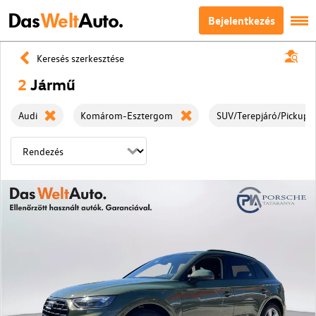
Das
Welt
Auto.
Bejelentkezés
Keresés szerkesztése
2
Jármű
Audi
Komárom-Esztergom
SUV/Terepjáró/Pickup