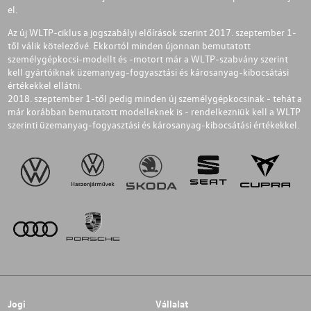
el.
Az új WLTP-ciklus a jogszabályi előírások szerint 2017. szeptember 1-
től válik kötelezővé. Ekkortól minden újonnan bemutatott
személygépkocsi-modellt és -motort már a WLTP-szabvány szerint
kell gyártóiknak üzemanyag-fogyasztási és károsanyag-kibocsátási
értékekkel ellátni.
2018. szeptember 1-től pedig minden új személygépkocsinak - tehát a
már korábban bemutatott modelleknek is - rendelkezniük kell a WLTP
szerinti üzemanyag-fogyasztási és károsanyag-kibocsátási értékekkel.
Jogi
Vállalat