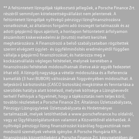
** A feltüntetett lízingdíjak tájékoztató jellegűek, a Porsche Finance Zrt.
részéről semmilyen kötelezettségvállalást nem jelentenek. A
feltüntetett lízingdíjak nyíltvégű pénzügyi lízingfinanszírozásra
vonatkoznak, az általános forgalmi adó összegét tartalmazzák és az
adott gépjármű típus ajánlott, a honlapon feltüntetett árfolyamon
átszámított kiskereskedelmi ár (bruttó) mellett kerültek
meghatározásra. A Finanszírozó a belső szabályzataiban rögzítettek
szerint elvégzett ügylet- és ügyfélminősítés eredményétől függően
vállalja a gépjármű finanszírozását, és határozza meg a
kockázatvállalás végleges feltételeit, melynek keretében a
finanszírozási feltételek módosulhatnak illetve akár egyéb fedezetet
írhat elő. A lízingdíj nagysága a vételár módosulása és a Referencia
kamatláb (3 havi BUBOR) változásának függvényében módosulhat. A
teljeskörű kárbiztosítás (CASCO biztosítás) megkötése és fenntartása a
szerződés hatálya alatt kötelező, melynek költsége a Lízingbevevőt
terheli! Felhívjuk a figyelmét, hogy a tájékoztatás nem teljes körű,
további részleteket a Porsche Finance Zrt. Általános Üzletszabályzata,
Pénzügyi Lízingügyletek Üzletszabályzata és Hirdetményei
tartalmazzák, melyek letölthetőek a
www.porschefinance.hu
oldalról,
vagy az Ügyfélszolgálatunkon valamint a Közvetítőnél elérhetőek. A
nyíltvégű pénzügyi lízing finanszírozást kizárólag fogyasztónak nem
minősülő személyek vehetik igénybe. A Porsche Hungária Kft. a
finanszírozás közvetítőjeként a Porsche Finance Zrt. képviseletében jár