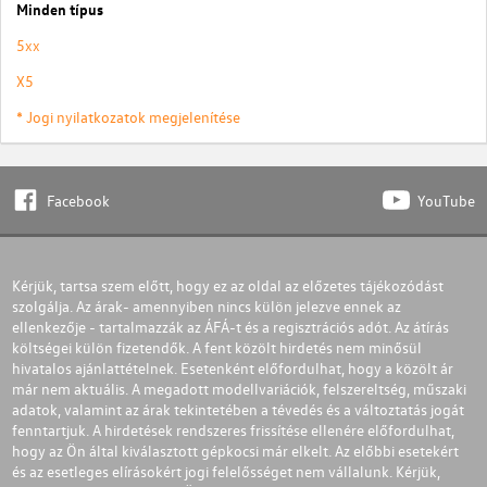
Minden típus
5xx
X5
* Jogi nyilatkozatok megjelenítése
Facebook
YouTube
Kérjük, tartsa szem előtt, hogy ez az oldal az előzetes tájékozódást
szolgálja. Az árak- amennyiben nincs külön jelezve ennek az
ellenkezője - tartalmazzák az ÁFÁ-t és a regisztrációs adót. Az átírás
költségei külön fizetendők. A fent közölt hirdetés nem minősül
hivatalos ajánlattételnek. Esetenként előfordulhat, hogy a közölt ár
már nem aktuális. A megadott modellvariációk, felszereltség, műszaki
adatok, valamint az árak tekintetében a tévedés és a változtatás jogát
fenntartjuk. A hirdetések rendszeres frissítése ellenére előfordulhat,
hogy az Ön által kiválasztott gépkocsi már elkelt. Az előbbi esetekért
és az esetleges elírásokért jogi felelősséget nem vállalunk. Kérjük,