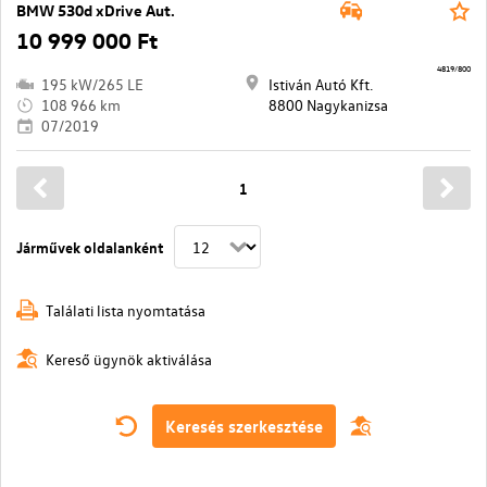
BMW 530d xDrive Aut.
10 999 000 Ft
4819/800
195 kW/265 LE
Istiván Autó Kft.
108 966 km
8800 Nagykanizsa
07/2019
1
Járművek oldalanként
Találati lista nyomtatása
Kereső ügynök aktiválása
Keresés szerkesztése