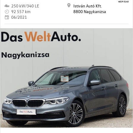
4819/3143
250 kW/340 LE
Istiván Autó Kft.
92 557 km
8800 Nagykanizsa
06/2021