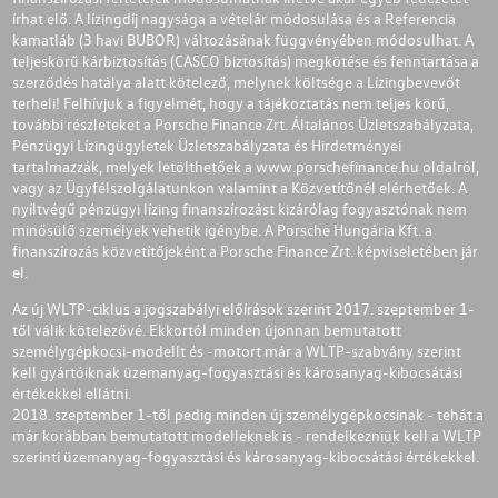
írhat elő. A lízingdíj nagysága a vételár módosulása és a Referencia
kamatláb (3 havi BUBOR) változásának függvényében módosulhat. A
teljeskörű kárbiztosítás (CASCO biztosítás) megkötése és fenntartása a
szerződés hatálya alatt kötelező, melynek költsége a Lízingbevevőt
terheli! Felhívjuk a figyelmét, hogy a tájékoztatás nem teljes körű,
további részleteket a Porsche Finance Zrt. Általános Üzletszabályzata,
Pénzügyi Lízingügyletek Üzletszabályzata és Hirdetményei
tartalmazzák, melyek letölthetőek a
www.porschefinance.hu
oldalról,
vagy az Ügyfélszolgálatunkon valamint a Közvetítőnél elérhetőek. A
nyíltvégű pénzügyi lízing finanszírozást kizárólag fogyasztónak nem
minősülő személyek vehetik igénybe. A Porsche Hungária Kft. a
finanszírozás közvetítőjeként a Porsche Finance Zrt. képviseletében jár
el.
Az új WLTP-ciklus a jogszabályi előírások szerint 2017. szeptember 1-
től válik kötelezővé. Ekkortól minden újonnan bemutatott
személygépkocsi-modellt és -motort már a WLTP-szabvány szerint
kell gyártóiknak üzemanyag-fogyasztási és károsanyag-kibocsátási
értékekkel ellátni.
2018. szeptember 1-től pedig minden új személygépkocsinak - tehát a
már korábban bemutatott modelleknek is - rendelkezniük kell a WLTP
szerinti üzemanyag-fogyasztási és károsanyag-kibocsátási értékekkel.