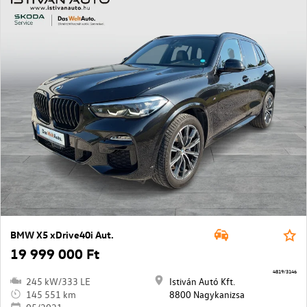
BMW X5 xDrive40i Aut.
19 999 000 Ft
4819/3146
245 kW/333 LE
Istiván Autó Kft.
145 551 km
8800 Nagykanizsa