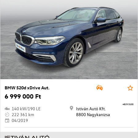
BMW 520d xDrive Aut.
6 999 000 Ft
4819/3100
140 kW/190 LE
Istiván Autó Kft.
222 361 km
8800 Nagykanizsa
04/2019