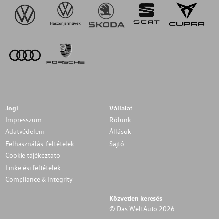
Jogi
Vállalat
Impresszum
Rólunk
Adatvédelem
Állások
Felhasználási feltételek
Sajtó
Cookie tájékoztato
Linkelési feltételek
Compliance & Integrity
Közvetlen keresés
© Das WeltAuto 2026