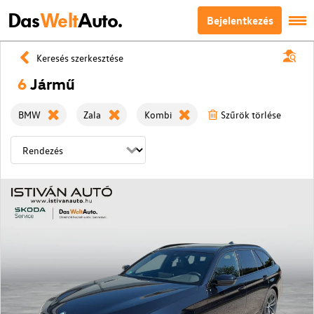
Das
Welt
Auto.
Bejelentkezés
Keresés szerkesztése
6
Jármű
BMW
Zala
Kombi
Szűrök törlése