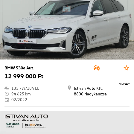
BMW 530e Aut.
12 999 000 Ft
4819/2519
135 kW/184 LE
Istiván Autó Kft.
94 625 km
8800 Nagykanizsa
02/2022