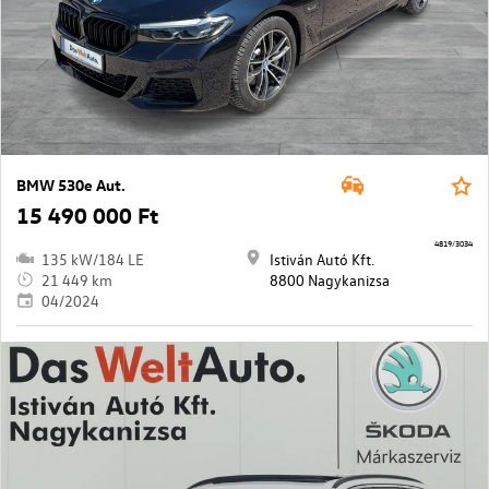
BMW 530e Aut.
15 490 000 Ft
4819/3034
135 kW/184 LE
Istiván Autó Kft.
21 449 km
8800 Nagykanizsa
04/2024