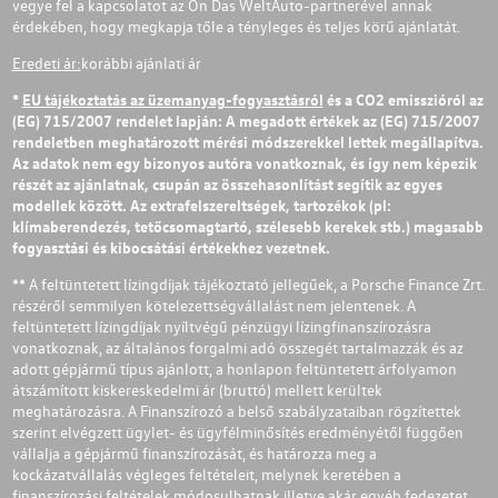
vegye fel a kapcsolatot az Ön Das WeltAuto-partnerével annak
érdekében, hogy megkapja tőle a tényleges és teljes körű ajánlatát.
Eredeti ár:
korábbi ajánlati ár
*
EU tájékoztatás az üzemanyag-fogyasztásról
és a CO2 emisszióról az
(EG) 715/2007 rendelet lapján: A megadott értékek az (EG) 715/2007
rendeletben meghatározott mérési módszerekkel lettek megállapítva.
Az adatok nem egy bizonyos autóra vonatkoznak, és így nem képezik
részét az ajánlatnak, csupán az összehasonlítást segítik az egyes
modellek között. Az extrafelszereltségek, tartozékok (pl:
klímaberendezés, tetőcsomagtartó, szélesebb kerekek stb.) magasabb
fogyasztási és kibocsátási értékekhez vezetnek.
** A feltüntetett lízingdíjak tájékoztató jellegűek, a Porsche Finance Zrt.
részéről semmilyen kötelezettségvállalást nem jelentenek. A
feltüntetett lízingdíjak nyíltvégű pénzügyi lízingfinanszírozásra
vonatkoznak, az általános forgalmi adó összegét tartalmazzák és az
adott gépjármű típus ajánlott, a honlapon feltüntetett árfolyamon
átszámított kiskereskedelmi ár (bruttó) mellett kerültek
meghatározásra. A Finanszírozó a belső szabályzataiban rögzítettek
szerint elvégzett ügylet- és ügyfélminősítés eredményétől függően
vállalja a gépjármű finanszírozását, és határozza meg a
kockázatvállalás végleges feltételeit, melynek keretében a
finanszírozási feltételek módosulhatnak illetve akár egyéb fedezetet