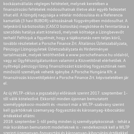
kockázatvállalás végleges feltételeit, melynek keretében a
finanszírozási feltételek módosulhatnak illetve akár egyéb fedezetet
írhat elő. A lízingdíj nagysága a vételár módosulása és a Referencia
kamatláb (3 havi BUBOR) változásának függvényében módosulhat. A
teljeskörű kárbiztosítás (CASCO biztosítás) megkötése és fenntartása a
szerződés hatálya alatt kötelező, melynek költsége a Lízingbevevőt
terheli! Felhívjuk a figyelmét, hogy a tájékoztatás nem teljes körű,
további részleteket a Porsche Finance Zrt. Általános Üzletszabályzata,
Pénzügyi Lízingügyletek Üzletszabályzata és Hirdetményei
tartalmazzák, melyek letölthetőek a
www.porschefinance.hu
oldalról,
vagy az Ügyfélszolgálatunkon valamint a Közvetítőnél elérhetőek. A
nyíltvégű pénzügyi lízing finanszírozást kizárólag fogyasztónak nem
minősülő személyek vehetik igénybe. A Porsche Hungária Kft. a
finanszírozás közvetítőjeként a Porsche Finance Zrt. képviseletében jár
el.
Az új WLTP-ciklus a jogszabályi előírások szerint 2017. szeptember 1-
től válik kötelezővé. Ekkortól minden újonnan bemutatott
személygépkocsi-modellt és -motort már a WLTP-szabvány szerint
kell gyártóiknak üzemanyag-fogyasztási és károsanyag-kibocsátási
értékekkel ellátni.
2018. szeptember 1-től pedig minden új személygépkocsinak - tehát a
már korábban bemutatott modelleknek is - rendelkezniük kell a WLTP
szerinti üzemanyag-fogyasztási és károsanyag-kibocsátási értékekkel.