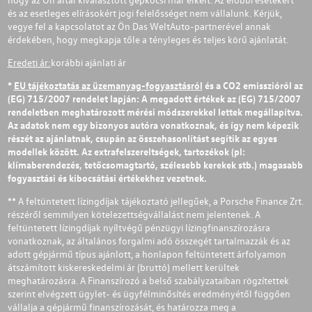
és az esetleges elírásokért jogi felelősséget nem vállalunk. Kérjük,
vegye fel a kapcsolatot az Ön Das WeltAuto-partnerével annak
érdekében, hogy megkapja tőle a tényleges és teljes körű ajánlatát.
Eredeti ár:
korábbi ajánlati ár
*
EU tájékoztatás az üzemanyag-fogyasztásról
és a CO2 emisszióról az
(EG) 715/2007 rendelet lapján: A megadott értékek az (EG) 715/2007
rendeletben meghatározott mérési módszerekkel lettek megállapítva.
Az adatok nem egy bizonyos autóra vonatkoznak, és így nem képezik
részét az ajánlatnak, csupán az összehasonlítást segítik az egyes
modellek között. Az extrafelszereltségek, tartozékok (pl:
klímaberendezés, tetőcsomagtartó, szélesebb kerekek stb.) magasabb
fogyasztási és kibocsátási értékekhez vezetnek.
** A feltüntetett lízingdíjak tájékoztató jellegűek, a Porsche Finance Zrt.
részéről semmilyen kötelezettségvállalást nem jelentenek. A
feltüntetett lízingdíjak nyíltvégű pénzügyi lízingfinanszírozásra
vonatkoznak, az általános forgalmi adó összegét tartalmazzák és az
adott gépjármű típus ajánlott, a honlapon feltüntetett árfolyamon
átszámított kiskereskedelmi ár (bruttó) mellett kerültek
meghatározásra. A Finanszírozó a belső szabályzataiban rögzítettek
szerint elvégzett ügylet- és ügyfélminősítés eredményétől függően
vállalja a gépjármű finanszírozását, és határozza meg a