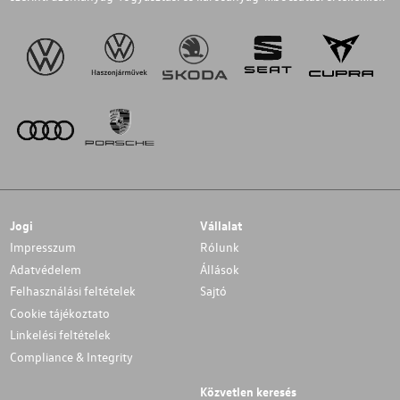
Jogi
Vállalat
Impresszum
Rólunk
Adatvédelem
Állások
Felhasználási feltételek
Sajtó
Cookie tájékoztato
Linkelési feltételek
Compliance & Integrity
Közvetlen keresés