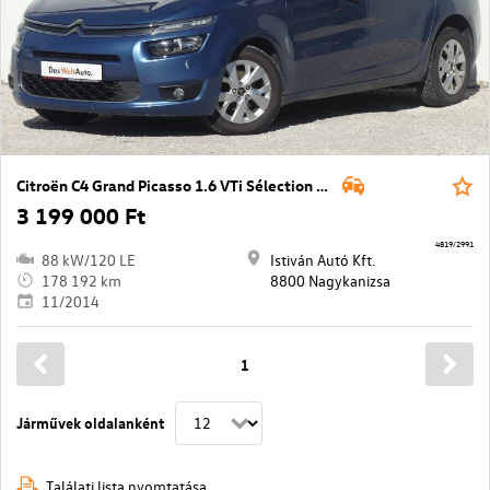
Citroën C4 Grand Picasso 1.6 VTi Sélection (7 sz.)
3 199 000 Ft
4819/2991
88 kW/120 LE
Istiván Autó Kft.
178 192 km
8800 Nagykanizsa
11/2014
1
Járművek oldalanként
Találati lista nyomtatása