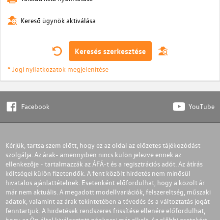
Kereső ügynök aktiválása
Keresés szerkesztése
* Jogi nyilatkozatok megjelenítése
Facebook
YouTube
Kérjük, tartsa szem előtt, hogy ez az oldal az előzetes tájékozódást
szolgálja. Az árak- amennyiben nincs külön jelezve ennek az
ellenkezője - tartalmazzák az ÁFÁ-t és a regisztrációs adót. Az átírás
költségei külön fizetendők. A fent közölt hirdetés nem minősül
hivatalos ajánlattételnek. Esetenként előfordulhat, hogy a közölt ár
már nem aktuális. A megadott modellvariációk, felszereltség, műszaki
adatok, valamint az árak tekintetében a tévedés és a változtatás jogát
fenntartjuk. A hirdetések rendszeres frissítése ellenére előfordulhat,
hogy az Ön által kiválasztott gépkocsi már elkelt. Az előbbi esetekért