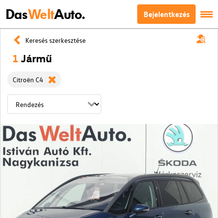
Das
Welt
Auto.
Bejelentkezés
Keresés szerkesztése
1
Jármű
Citroën C4