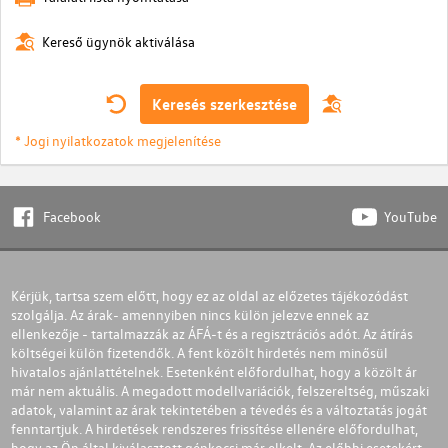
Kereső ügynök aktiválása
Keresés szerkesztése
* Jogi nyilatkozatok megjelenítése
Facebook
YouTube
Kérjük, tartsa szem előtt, hogy ez az oldal az előzetes tájékozódást
szolgálja. Az árak- amennyiben nincs külön jelezve ennek az
ellenkezője - tartalmazzák az ÁFÁ-t és a regisztrációs adót. Az átírás
költségei külön fizetendők. A fent közölt hirdetés nem minősül
hivatalos ajánlattételnek. Esetenként előfordulhat, hogy a közölt ár
már nem aktuális. A megadott modellvariációk, felszereltség, műszaki
adatok, valamint az árak tekintetében a tévedés és a változtatás jogát
fenntartjuk. A hirdetések rendszeres frissítése ellenére előfordulhat,
hogy az Ön által kiválasztott gépkocsi már elkelt. Az előbbi esetekért