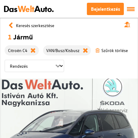
Das
Welt
Auto.
Bejelentkezés
Keresés szerkesztése
1
Jármű
Citroën C4
VAN/Busz/Kisbusz
Szűrök törlése