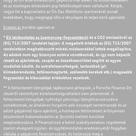
és az esetleges elírásokért jogi felelősséget nem vállalunk. Kérjük,
vegye fel a kapcsolatot az Ön Das WeltAuto-partnerével annak
érdekében, hogy megkapja tőle a tényleges és teljes körű ajánlatát.
Eredeti ár:
korábbi ajánlati ár
*
EU tájékoztatás az üzemanyag-fogyasztásról
és a CO2 emisszióról az
(EG) 715/2007 rendelet lapján: A megadott értékek az (EG) 715/2007
rendeletben meghatározott mérési módszerekkel lettek megállapítva.
Az adatok nem egy bizonyos autóra vonatkoznak, és így nem képezik
részét az ajánlatnak, csupán az összehasonlítást segítik az egyes
modellek között. Az extrafelszereltségek, tartozékok (pl:
klímaberendezés, tetőcsomagtartó, szélesebb kerekek stb.) magasabb
fogyasztási és kibocsátási értékekhez vezetnek.
** A feltüntetett lízingdíjak tájékoztató jellegűek, a Porsche Finance Zrt.
részéről semmilyen kötelezettségvállalást nem jelentenek. A
feltüntetett lízingdíjak nyíltvégű pénzügyi lízingfinanszírozásra
vonatkoznak, az általános forgalmi adó összegét tartalmazzák és az
adott gépjármű típus ajánlott, a honlapon feltüntetett árfolyamon
átszámított kiskereskedelmi ár (bruttó) mellett kerültek
meghatározásra. A Finanszírozó a belső szabályzataiban rögzítettek
szerint elvégzett ügylet- és ügyfélminősítés eredményétől függően
vállalja a gépjármű finanszírozását, és határozza meg a