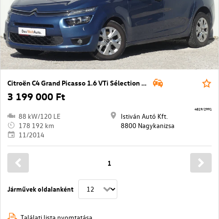
Citroën C4 Grand Picasso 1.6 VTi Sélection (7 sz.)
3 199 000 Ft
4819/2991
88 kW/120 LE
Istiván Autó Kft.
178 192 km
8800 Nagykanizsa
11/2014
1
Járművek oldalanként
Találati lista nyomtatása