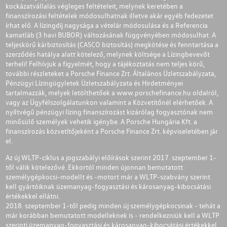
kockázatvállalás végleges feltételeit, melynek keretében a
finanszírozási feltételek módosulhatnak illetve akár egyéb fedezetet
írhat elő. A lízingdíj nagysága a vételár módosulása és a Referencia
kamatláb (3 havi BUBOR) változásának függvényében módosulhat. A
teljeskörű kárbiztosítás (CASCO biztosítás) megkötése és fenntartása a
szerződés hatálya alatt kötelező, melynek költsége a Lízingbevevőt
terheli! Felhívjuk a figyelmét, hogy a tájékoztatás nem teljes körű,
további részleteket a Porsche Finance Zrt. Általános Üzletszabályzata,
Pénzügyi Lízingügyletek Üzletszabályzata és Hirdetményei
tartalmazzák, melyek letölthetőek a
www.porschefinance.hu
oldalról,
vagy az Ügyfélszolgálatunkon valamint a Közvetítőnél elérhetőek. A
nyíltvégű pénzügyi lízing finanszírozást kizárólag fogyasztónak nem
minősülő személyek vehetik igénybe. A Porsche Hungária Kft. a
finanszírozás közvetítőjeként a Porsche Finance Zrt. képviseletében jár
el.
Az új WLTP-ciklus a jogszabályi előírások szerint 2017. szeptember 1-
től válik kötelezővé. Ekkortól minden újonnan bemutatott
személygépkocsi-modellt és -motort már a WLTP-szabvány szerint
kell gyártóiknak üzemanyag-fogyasztási és károsanyag-kibocsátási
értékekkel ellátni.
2018. szeptember 1-től pedig minden új személygépkocsinak - tehát a
már korábban bemutatott modelleknek is - rendelkezniük kell a WLTP
szerinti üzemanyag-fogyasztási és károsanyag-kibocsátási értékekkel.