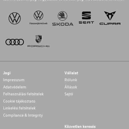
Jogi
Vállalat
Impresszum
Rólunk
Adatvédelem
Állások
Felhasználási feltételek
Sajtó
Cookie tájékoztato
Linkelési feltételek
Compliance & Integrity
Közvetlen keresés