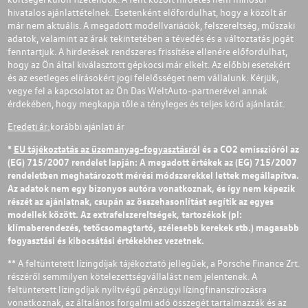
hivatalos ajánlattételnek. Esetenként előfordulhat, hogy a közölt ár
már nem aktuális. A megadott modellvariációk, felszereltség, műszaki
adatok, valamint az árak tekintetében a tévedés és a változtatás jogát
fenntartjuk. A hirdetések rendszeres frissítése ellenére előfordulhat,
hogy az Ön által kiválasztott gépkocsi már elkelt. Az előbbi esetekért
és az esetleges elírásokért jogi felelősséget nem vállalunk. Kérjük,
vegye fel a kapcsolatot az Ön Das WeltAuto-partnerével annak
érdekében, hogy megkapja tőle a tényleges és teljes körű ajánlatát.
Eredeti ár:
korábbi ajánlati ár
*
EU tájékoztatás az üzemanyag-fogyasztásról
és a CO2 emisszióról az
(EG) 715/2007 rendelet lapján: A megadott értékek az (EG) 715/2007
rendeletben meghatározott mérési módszerekkel lettek megállapítva.
Az adatok nem egy bizonyos autóra vonatkoznak, és így nem képezik
részét az ajánlatnak, csupán az összehasonlítást segítik az egyes
modellek között. Az extrafelszereltségek, tartozékok (pl:
klímaberendezés, tetőcsomagtartó, szélesebb kerekek stb.) magasabb
fogyasztási és kibocsátási értékekhez vezetnek.
** A feltüntetett lízingdíjak tájékoztató jellegűek, a Porsche Finance Zrt.
részéről semmilyen kötelezettségvállalást nem jelentenek. A
feltüntetett lízingdíjak nyíltvégű pénzügyi lízingfinanszírozásra
vonatkoznak, az általános forgalmi adó összegét tartalmazzák és az