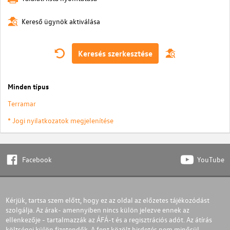
Kereső ügynök aktiválása
Keresés szerkesztése
Minden típus
Terramar
* Jogi nyilatkozatok megjelenítése
Facebook
YouTube
Kérjük, tartsa szem előtt, hogy ez az oldal az előzetes tájékozódást
szolgálja. Az árak- amennyiben nincs külön jelezve ennek az
ellenkezője - tartalmazzák az ÁFÁ-t és a regisztrációs adót. Az átírás
költségei külön fizetendők. A fent közölt hirdetés nem minősül