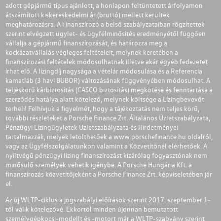
adott gépjármű típus ajánlott, a honlapon feltüntetett árfolyamon
átszámított kiskereskedelmi ár (bruttó) mellett kerültek
meghatározásra. A Finanszírozó a belső szabályzataiban rögzítettek
szerint elvégzett ügylet- és ügyfélminősítés eredményétől függően
vállalja a gépjármű finanszírozását, és határozza meg a
kockázatvállalás végleges feltételeit, melynek keretében a
finanszírozási feltételek módosulhatnak illetve akár egyéb fedezetet
írhat elő. A lízingdíj nagysága a vételár módosulása és a Referencia
kamatláb (3 havi BUBOR) változásának függvényében módosulhat. A
teljeskörű kárbiztosítás (CASCO biztosítás) megkötése és fenntartása a
szerződés hatálya alatt kötelező, melynek költsége a Lízingbevevőt
terheli! Felhívjuk a figyelmét, hogy a tájékoztatás nem teljes körű,
további részleteket a Porsche Finance Zrt. Általános Üzletszabályzata,
Pénzügyi Lízingügyletek Üzletszabályzata és Hirdetményei
tartalmazzák, melyek letölthetőek a
www.porschefinance.hu
oldalról,
vagy az Ügyfélszolgálatunkon valamint a Közvetítőnél elérhetőek. A
nyíltvégű pénzügyi lízing finanszírozást kizárólag fogyasztónak nem
minősülő személyek vehetik igénybe. A Porsche Hungária Kft. a
finanszírozás közvetítőjeként a Porsche Finance Zrt. képviseletében jár
el.
Az új WLTP-ciklus a jogszabályi előírások szerint 2017. szeptember 1-
től válik kötelezővé. Ekkortól minden újonnan bemutatott
személygépkocsi-modellt és -motort már a WLTP-szabvány szerint