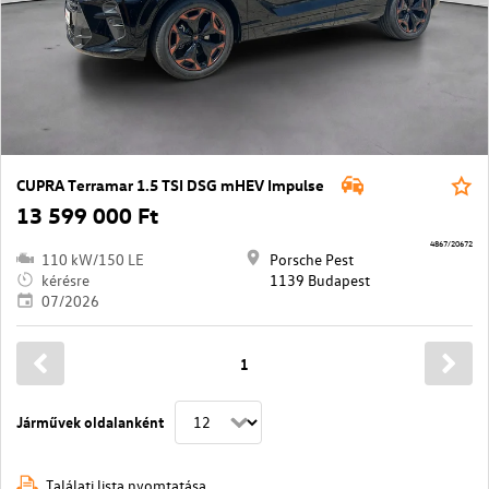
CUPRA Terramar 1.5 TSI DSG mHEV Impulse
13 599 000 Ft
4867/20672
110 kW/150 LE
Porsche Pest
kérésre
1139 Budapest
07/2026
1
Járművek oldalanként
Találati lista nyomtatása