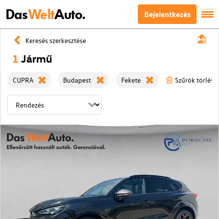
Das
Welt
Auto.
Bejelentkezés
Keresés szerkesztése
1
Jármű
CUPRA
Budapest
Fekete
Szűrök törlése